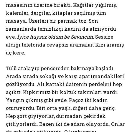
masasının üzerine bıraktı. Kağıtlar yığılmış,
kalemler, dergiler, kitaplar saçılmış tüm
masaya. Üzerleri bir parmak toz. Son
zamanlarda temizlikçi kadını da almıyordu
eve.
İyice huysuz oldum be Sevincim.
Sessize
aldığı telefonda cevapsız aramalar. Kızı aramış
üç kere.
Tülü aralayıp pencereden bakmaya başladı.
Arada sırada sokağı ve karşı apartmandakileri
gözlüyordu. Alt kattaki dairenin perdeleri hep
açıktı. Kıpkırmızı bir koltuk takımları vardı.
Yangın çıkmış gibi evde. Paçoz iki kadın
oturuyordu. Biri orta yaşlı, diğeri daha genç.
Hep şort giyiyorlar, durmadan çekirdek
çitliyorlardı. Bazen iki de adam oluyordu. Onlar
da çekirdek çitliyordu. O kıpkırmızı