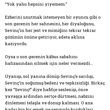
“Yok yahu hepsini yiyemem.”
Ezberini unutmak istemeyen bir oyuncu gibi o
son gecenin her sahnesini, her diyaloğunu,
Sevinç’in her jest ve mimiğini tekrar tekrar
gözünün önüne getiriyor, adeta aklına
kazıyordu.
Oysa o son gecenin kâbus sabahını
hafızasından silmek için neler vermezdi…
Uyanışı, sol yanına dönüp Sevinç’e sarılışı,
Sevinç’in soğumuş bedeni ve tepkisizliği. Birkaç
kez “Sevinç!” diye hafifçe seslenişi, önce
yavaşça ardından sertçe dürtmesi, nabzını
dinlemesi telaşla ve donup kalması. O ana
kadar bin bir emek ve sevgiyle kurdukları