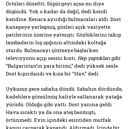
Örtüleri düzeltti. Süpürgeyi açsa mı diye
düşündü. Yok o kadar da değil, dedi kendi
kendine. Kenara ayırdığı bulmacaları aldı. Dost
kanepeye yerleşmiş, gözleri açık vaziyette
patilerinin üzerine yatmıştı. Gözlüklerini takıp
lambaderin loş ışığının altındaki koltuğa
oturdu. Bulmacayı çözmeye başlarken
televizyonu açıp sesini kıstı.
Hep yaptıkları gibi
.
“Bulgaristan’ın para birimi,” dedi yüksek sesle.
Dost kıpırdandı ve kısa bir “Hav,” dedi.
Uykusuz gece sabaha döndü. Sabahın dördünde,
kadehlere gömülmüş haliyle sallanarak yatağa
yürüdü. Olduğu gibi yattı. Dost yanına geldi.
Hava sıcaktı ya da ona ateş basmıştı,
örtünmedi. Evin içindeki esintiden mutfak
kapısı çarparak kapandı. Aldırmadı. İçinde bir