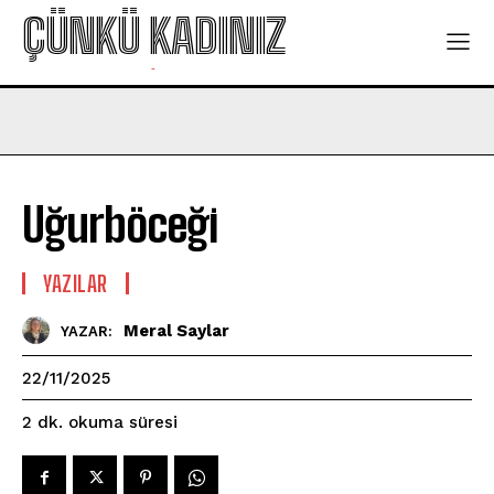
ÇÜNKÜ KADINIZ
-
Uğurböceği
YAZILAR
Meral Saylar
YAZAR:
22/11/2025
okuma süresi
2
dk.