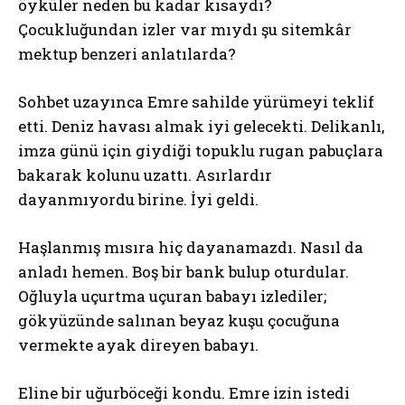
öyküler neden bu kadar kısaydı?
Çocukluğundan izler var mıydı şu sitemkâr
mektup benzeri anlatılarda?
Sohbet uzayınca Emre sahilde yürümeyi teklif
etti. Deniz havası almak iyi gelecekti. Delikanlı,
imza günü için giydiği topuklu rugan pabuçlara
bakarak kolunu uzattı. Asırlardır
dayanmıyordu birine. İyi geldi.
Haşlanmış mısıra hiç dayanamazdı. Nasıl da
anladı hemen. Boş bir bank bulup oturdular.
Oğluyla uçurtma uçuran babayı izlediler;
gökyüzünde salınan beyaz kuşu çocuğuna
vermekte ayak direyen babayı.
Eline bir uğurböceği kondu. Emre izin istedi