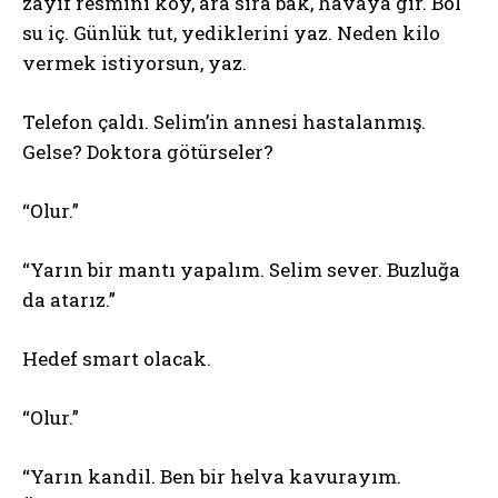
zayıf resmini koy, ara sıra bak, havaya gir. Bol
su iç. Günlük tut, yediklerini yaz. Neden kilo
vermek istiyorsun, yaz.
Telefon çaldı. Selim’in annesi hastalanmış.
Gelse? Doktora götürseler?
“Olur.”
“Yarın bir mantı yapalım. Selim sever. Buzluğa
da atarız.”
Hedef smart olacak.
“Olur.”
“Yarın kandil. Ben bir helva kavurayım.