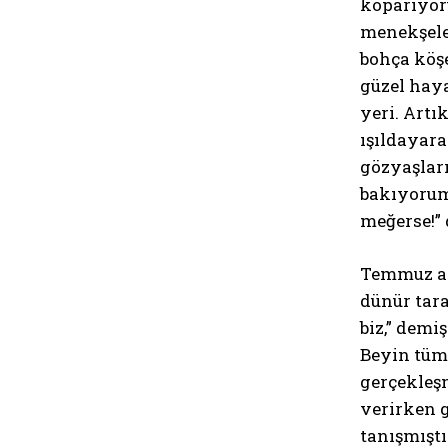
koparıyor
menekşeler
bohça köşe
güzel haya
yeri. Artı
ışıldayar
gözyaşları
bakıyorum
meğerse!”
Temmuz ay
dünür tara
biz,” demi
Beyin tüm
gerçekleş
verirken g
tanışmıştı