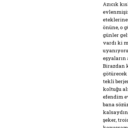
Azıcık kı
evlenmişim
eteklerine
önüne, o 
günler gel
vardı ki 
uyanıyorum
eşyaların 
Birazdan k
götürecek
tekli berj
koltuğu al
efendim ev
bana sözü
kalsaydın
şeker, tro
konuşsam,