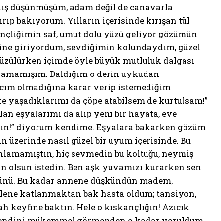
nlış düşünmüşüm, adam değil de canavarla
ıp bakıyorum. Yılların içerisinde kırışan tül
Gençliğimin saf, umut dolu yüzü geliyor gözümün
esine giriyordum, sevdiğimin kolundaydım, güzel
süzülürken içimde öyle büyük mutluluk dalgası
ayamamışım. Daldığım o derin uykudan
iyacım olmadığına karar verip istemediğim
e yaşadıklarımı da çöpe atabilsem de kurtulsam!”
an eşyalarımı da alıp yeni bir hayata, eve
sın!” diyorum kendime. Eşyalara bakarken gözüm
ın üzerinde nasıl güzel bir uyum içerisinde. Bu
anlamamıştın, hiç sevmedin bu koltuğu, neymiş
ğin olsun istedin. Ben aşk yuvamızı kurarken sen
zünü. Bu kadar annene düşkündün madem,
ilene katlanmaktan bak hasta oldum; tansiyon,
ah keyfine baktın. Hele o kıskançlığın! Azıcık
, kendini mükemmel görmenden o kadar yoruldum