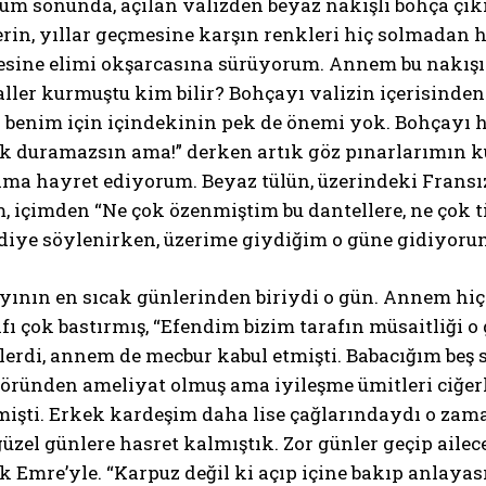
um sonunda, açılan valizden beyaz nakışlı bohça çı
in, yıllar geçmesine karşın renkleri hiç solmadan hâ
sine elimi okşarcasına sürüyorum. Annem bu nakışı i
ller kurmuştu kim bilir? Bohçayı valizin içerisinde
k benim için içindekinin pek de önemi yok. Bohçayı h
ak duramazsın ama!” derken artık göz pınarlarımın 
ma hayret ediyorum. Beyaz tülün, üzerindeki Fransız
, içimden “Ne çok özenmiştim bu dantellere, ne çok 
 diye söylenirken, üzerime giydiğim o güne gidiyoru
ının en sıcak günlerinden biriydi o gün. Annem hi
fı çok bastırmış, “Efendim bizim tarafın müsaitliği o 
şlerdi, annem de mecbur kabul etmişti. Babacığım beş 
öründen ameliyat olmuş ama iyileşme ümitleri ciğer
mişti. Erkek kardeşim daha lise çağlarındaydı o zam
üzel günlere hasret kalmıştık. Zor günler geçip aile
k Emre’yle. “Karpuz değil ki açıp içine bakıp anlayası