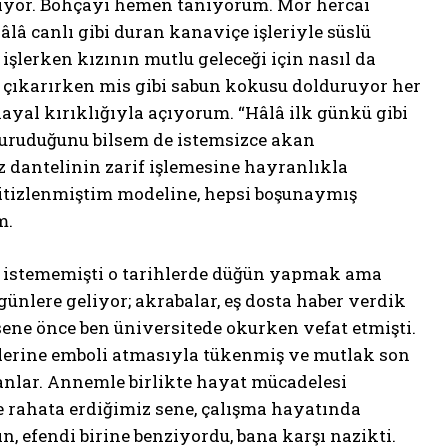
kıyor. Bohçayı hemen tanıyorum. Mor hercai
lâ canlı gibi duran kanaviçe işleriyle süslü
şlerken kızının mutlu geleceği için nasıl da
n çıkarırken mis gibi sabun kokusu dolduruyor her
ayal kırıklığıyla açıyorum. “Hâlâ ilk günkü gibi
kuruduğunu bilsem de istemsizce akan
 dantelinin zarif işlemesine hayranlıkla
titizlenmiştim modeline, hepsi boşunaymış
m.
ç istememişti o tarihlerde düğün yapmak ama
günlere geliyor; akrabalar, eş dosta haber verdik
sene önce ben üniversitede okurken vefat etmişti.
lerine emboli atmasıyla tükenmiş ve mutlak son
anlar. Annemle birlikte hayat mücadelesi
ce rahata erdiğimiz sene, çalışma hayatında
n, efendi birine benziyordu, bana karşı nazikti.