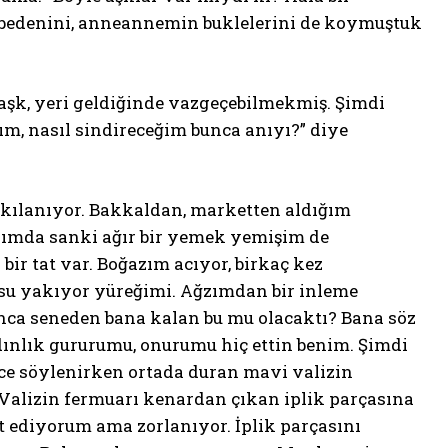
 bedenini, anneannemin buklelerini de koymuştuk
aşk, yeri geldiğinde vazgeçebilmekmiş. Şimdi
ım, nasıl sindireceğim bunca anıyı?” diye
kılanıyor. Bakkaldan, marketten aldığım
azımda sanki ağır bir yemek yemişim de
r tat var. Boğazım acıyor, birkaç kez
u yakıyor yüreğimi. Ağzımdan bir inleme
unca seneden bana kalan bu mu olacaktı? Bana söz
dınlık gururumu, onurumu hiç ettin benim. Şimdi
ce söylenirken ortada duran mavi valizin
Valizin fermuarı kenardan çıkan iplik parçasına
t ediyorum ama zorlanıyor. İplik parçasını