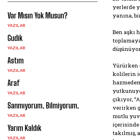
yerlerde 
Var Mısın Yok Musun?
yanına, bi
YAZILAR
Ben aşkı 
Gudik
toplamaya 
YAZILAR
düşünüyo
Astım
Yürürken 
YAZILAR
kolilerin 
Araf
hazmedemed
yutkunuyo
YAZILAR
çıkıyor, “
Sanmıyorum. Bilmiyorum.
verirken g
mutlu yuv
YAZILAR
içerisind
Yarım Kaldık
takılmış, 
YAZILAR