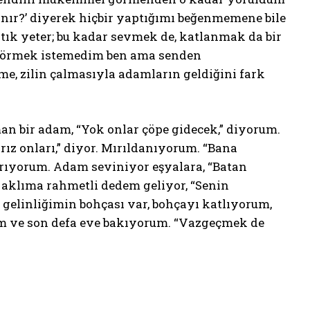
anır?’ diyerek hiçbir yaptığımı beğenmemene bile
tık yeter; bu kadar sevmek de, katlanmak da bir
le görmek istemedim ben ama senden
, zilin çalmasıyla adamların geldiğini fark
şman bir adam, “Yok onlar çöpe gidecek,” diyorum.
rız onları,” diyor. Mırıldanıyorum. “Bana
rıyorum. Adam seviniyor eşyalara, “Batan
, aklıma rahmetli dedem geliyor, “Senin
gelinliğimin bohçası var, bohçayı katlıyorum,
um ve son defa eve bakıyorum. “Vazgeçmek de