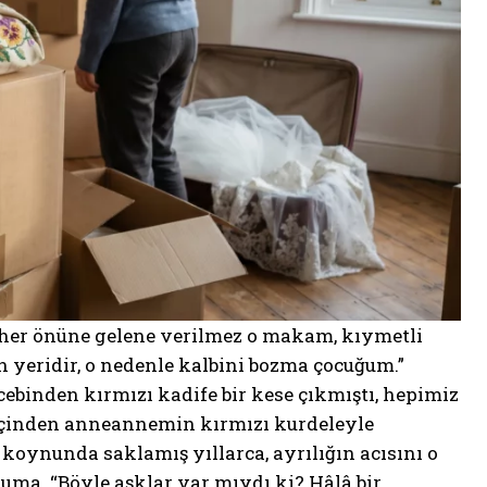
 her önüne gelene verilmez o makam, kıymetli
n yeridir, o nedenle kalbini bozma çocuğum.”
ebinden kırmızı kadife bir kese çıkmıştı, hepimiz
içinden anneannemin kırmızı kurdeleyle
 koynunda saklamış yıllarca, ayrılığın acısını o
uma. “Böyle aşklar var mıydı ki? Hâlâ bir