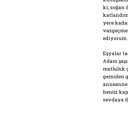
ki; soğan 
katlandım
yere kadar
vazgeçmez
ediyorum.
Eşyalar ta
Adam şaşır
mutluluk 
gemiden ga
anneannemi
henüz kap
sevdaya d