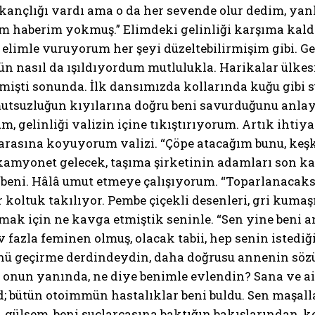
skançlığı vardı ama o da her sevende olur dedim, ya
 haberim yokmuş.” Elimdeki gelinliği karşıma kaldır
 elimle vuruyorum her şeyi düzeltebilirmişim gibi. 
gün nasıl da ışıldıyordum mutlulukla. Harikalar ülk
mişti sonunda. İlk dansımızda kollarında kuğu gibi 
mutsuzluğun kıyılarına doğru beni savurduğunu anl
, gelinliği valizin içine tıkıştırıyorum. Artık iht
arasına koyuyorum valizi. “Çöpe atacağım bunu, keşk
amyonet gelecek, taşıma şirketinin adamları son kal
 beni. Hâlâ umut etmeye çalışıyorum. “Toparlanacak
er koltuk takılıyor. Pembe çiçekli desenleri, gri kumaş
mak için ne kavga etmiştik seninle. “Sen yine beni 
 fazla feminen olmuş, olacak tabii, hep senin istedi
nü geçirme derdindeydin, daha doğrusu annenin sö
 onun yanında, ne diye benimle evlendin? Sana ve a
id; bütün otoimmün hastalıklar beni buldu. Sen maşall
 gülsem, beni suçlarcasına baktığın bakışlarından