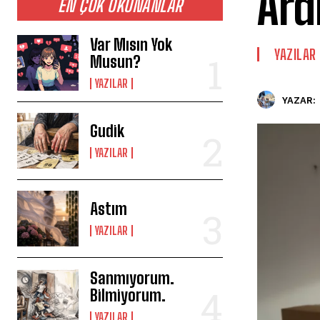
Ard
EN ÇOK OKUNANLAR
Var Mısın Yok
YAZILAR
Musun?
YAZILAR
YAZAR:
Gudik
YAZILAR
Astım
YAZILAR
Sanmıyorum.
Bilmiyorum.
YAZILAR