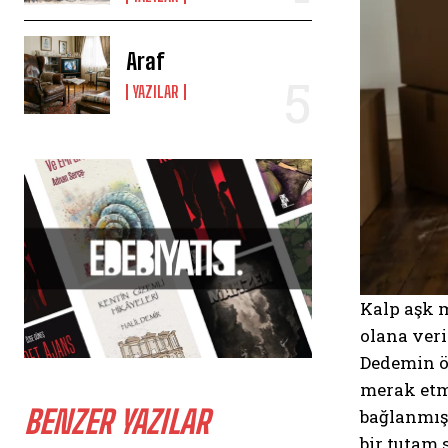
Araf
YAZILAR
Kalp aşk 
olana veri
Dedemin öğ
merak etm
BENZER YAZILAR
bağlanmış 
bir tutam 