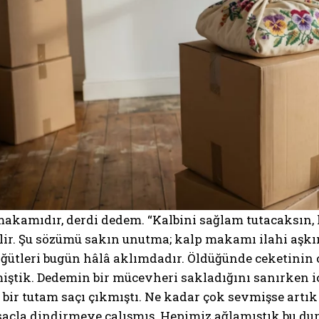
makamıdır, derdi dedem. “Kalbini sağlam tutacaksın,
lir. Şu sözümü sakın unutma; kalp makamı ilahi aşkı
ütleri bugün hâlâ aklımdadır. Öldüğünde ceketinin c
iştik. Dedemin bir mücevheri sakladığını sanırken 
bir tutam saçı çıkmıştı. Ne kadar çok sevmişse artık
saçla dindirmeye çalışmış. Hepimiz ağlamıştık bu dur