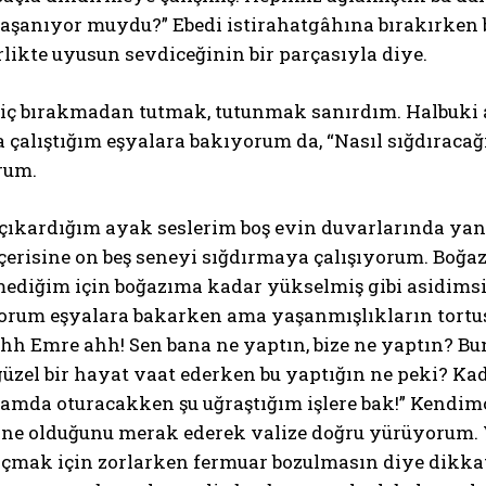
yaşanıyor muydu?” Ebedi istirahatgâhına bırakırken
rlikte uyusun sevdiceğinin bir parçasıyla diye.
hiç bırakmadan tutmak, tutunmak sanırdım. Halbuki 
çalıştığım eşyalara bakıyorum da, “Nasıl sığdıracağ
rum.
çıkardığım ayak seslerim boş evin duvarlarında yan
içerisine on beş seneyi sığdırmaya çalışıyorum. Boğ
iğim için boğazıma kadar yükselmiş gibi asidimsi bi
rum eşyalara bakarken ama yaşanmışlıkların tortus
Ahh Emre ahh! Sen bana ne yaptın, bize ne yaptın? B
üzel bir hayat vaat ederken bu yaptığın ne peki? Ka
amda oturacakken şu uğraştığım işlere bak!” Kendim
e ne olduğunu merak ederek valize doğru yürüyorum. 
açmak için zorlarken fermuar bozulmasın diye dikka