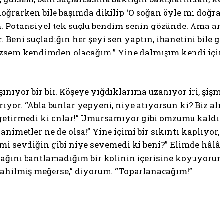
doğrarken bile başımda dikilip ‘O soğan öyle mi doğr
. Potansiyel tek suçlu bendim senin gözünde. Ama ar
. Beni suçladığın her şeyi sen yaptın, ihanetini bi
sem kendimden olacağım.” Yine dalmışım kendi içime
şınıyor bir bir. Köşeye yığdıklarıma uzanıyor iri, şi
ıyor. “Abla bunlar yepyeni, niye atıyorsun ki? Biz alı
getirmedi ki onlar!” Umursamıyor gibi omzumu kaldı
nimetler ne de olsa!” Yine içimi bir sıkıntı kaplıyor
 sevdiğin gibi niye sevemedi ki beni?” Elimde hâlâ 
ağını bantlamadığım bir kolinin içerisine koyuyor
ahilmiş meğerse,” diyorum. “Toparlanacağım!”