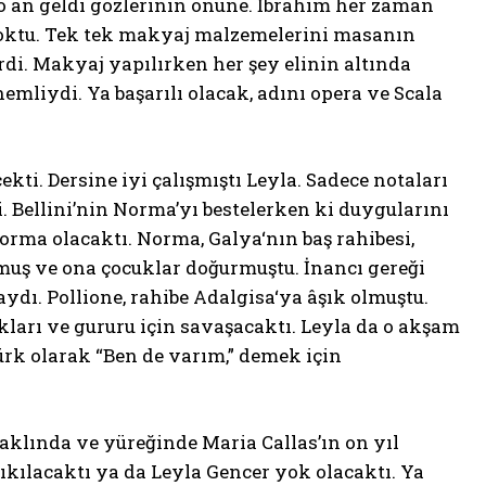
o an geldi gözlerinin önüne. İbrahim her zaman
yoktu. Tek tek makyaj malzemelerini masanın
di. Makyaj yapılırken her şey elinin altında
mliydi. Ya başarılı olacak, adını opera ve Scala
kti. Dersine iyi çalışmıştı Leyla. Sadece notaları
 Bellini’nin Norma’yı bestelerken ki duygularını
orma olacaktı. Norma, Galya‘nın baş rahibesi,
lmuş ve ona çocuklar doğurmuştu. İnancı gereği
dı. Pollione, rahibe Adalgisa‘ya âşık olmuştu.
kları ve gururu için savaşacaktı. Leyla da o akşam
Türk olarak “Ben de varım,” demek için
aklında ve yüreğinde Maria Callas’ın on yıl
kılacaktı ya da Leyla Gencer yok olacaktı. Ya