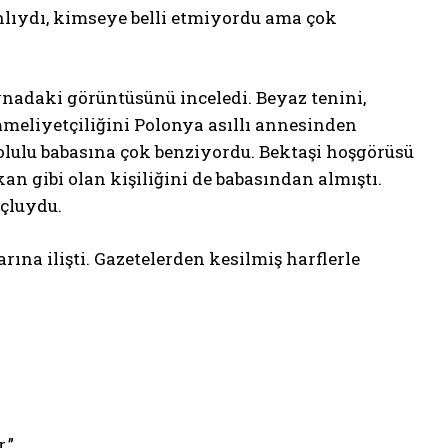
lıydı, kimseye belli etmiyordu ama çok
nadaki görüntüsünü inceledi. Beyaz tenini,
emmeliyetçiliğini Polonya asıllı annesinden
bolulu babasına çok benziyordu. Bektaşi hoşgörüsü
an gibi olan kişiliğini de babasından almıştı.
rçluydu.
a ilişti. Gazetelerden kesilmiş harflerle
.”