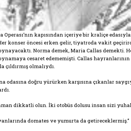
la Operası’nın kapısından içeriye bir kraliçe edasıyla
Her konser öncesi erken gelir, tiyatroda vakit geçiri
oynayacaktı. Norma demek, Maria Callas demekti. Hel
oynamaya cesaret edememişti. Callas hayranlarının
la çıldırmış olmalıydı.
 odasına doğru yürürken karşısına çıkanlar saygıyl
ardı.
aman dikkatli olun. İki otobüs dolusu insan sizi yuh
 yanlarında domates ve yumurta da getireceklermiş.”