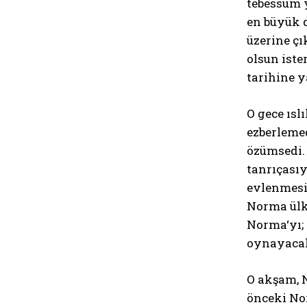
tebessüm 
en büyük 
üzerine çı
olsun iste
tarihine y
O gece ısl
ezberlemed
özümsedi. 
tanrıçasıy
evlenmesi 
Norma ülke
Norma‘yı; 
oynayaca
O akşam, N
önceki Nor