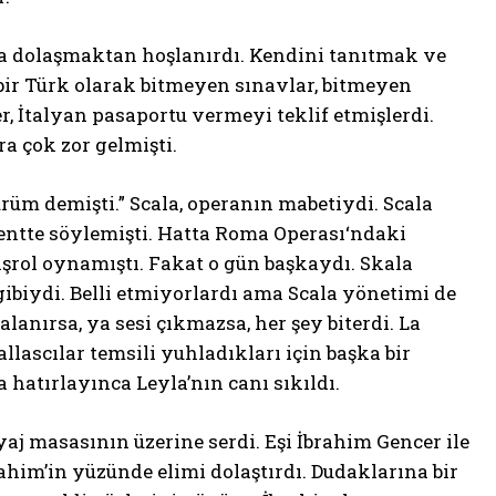
da dolaşmaktan hoşlanırdı. Kendini tanıtmak ve
 bir Türk olarak bitmeyen sınavlar, bitmeyen
r, İtalyan pasaportu vermeyi teklif etmişlerdi.
ra çok zor gelmişti.
rüm demişti.” Scala, operanın mabetiydi. Scala
entte söylemişti. Hatta Roma Operası‘ndaki
aşrol oynamıştı. Fakat o gün başkaydı. Skala
biydi. Belli etmiyorlardı ama Scala yönetimi de
anırsa, ya sesi çıkmazsa, her şey biterdi. La
Callascılar temsili yuhladıkları için başka bir
hatırlayınca Leyla’nın canı sıkıldı.
yaj masasının üzerine serdi. Eşi İbrahim Gencer ile
ahim’in yüzünde elimi dolaştırdı. Dudaklarına bir