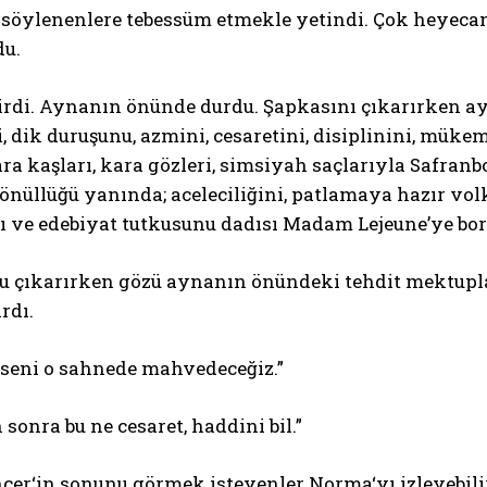
 söylenenlere tebessüm etmekle yetindi. Çok heyecan
u.
irdi. Aynanın önünde durdu. Şapkasını çıkarırken ay
i, dik duruşunu, azmini, cesaretini, disiplinini, mük
ara kaşları, kara gözleri, simsiyah saçlarıyla Safran
önüllüğü yanında; aceleciliğini, patlamaya hazır volk
ı ve edebiyat tutkusunu dadısı Madam Lejeune’ye bo
çıkarırken gözü aynanın önündeki tehdit mektupların
rdı.
, seni o sahnede mahvedeceğiz.”
 sonra bu ne cesaret, haddini bil.”
cer‘in sonunu görmek isteyenler Norma‘yı izleyebilir