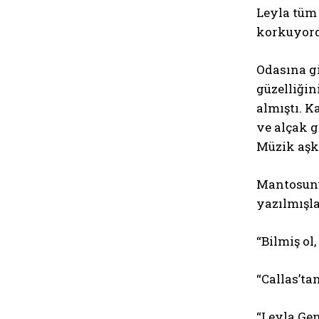
Leyla tüm
korkuyord
Odasına g
güzelliğin
almıştı. K
ve alçak g
Müzik aşk
Mantosunu 
yazılmışla
“Bilmiş ol
“Callas’tan
“Leyla Gen