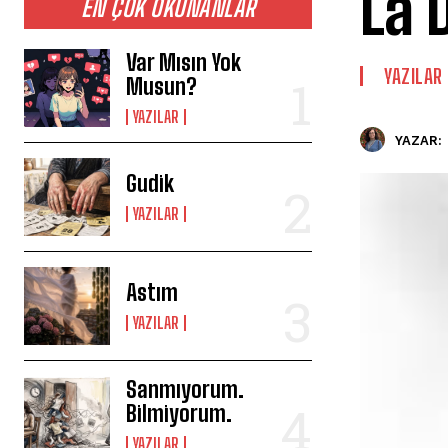
La 
EN ÇOK OKUNANLAR
Var Mısın Yok
YAZILAR
Musun?
YAZILAR
YAZAR:
Gudik
YAZILAR
Astım
YAZILAR
Sanmıyorum.
Bilmiyorum.
YAZILAR