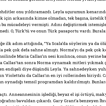
tehditler onu yıldıramazdı. Leyla uçurumun kenarın
k için arkasında kimse olmadan, tek başına, üstelik
 bu mücadeleyi vermişti. Adını değiştirmek istemişle
medi. O, Türk’tü ve onun Türk pasaportu vardı. Burala
e ilk adım attığında, “Ya Scala’da söylerim ya da ölü
a pek çok defa sahne almıştı. Norma’yı da pek çok k
ilinde Maria Callas’ın sesi kısılınca, onun yerine b
a Callas‘tan sonra Norma oynamak mitleri yıkmak gi
en endişeli diye düşündü Leyla. Ya sahnedeyken yuhal
ın Violetta’sı da Callas‘ın en iyi rollerinden biriydi. 
 oynadığı temsil programdan kaldırılmıştı. Bunlara 
çtı. Anneannesinin işlediği, beyaz el işi örtüyü, mak
toğrafını bavuldan çıkardı. Gary Grant’a benzeyen İbr