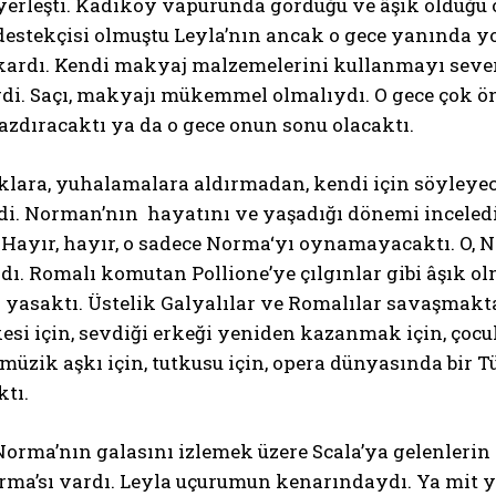
yerleşti. Kadıköy vapurunda gördüğü ve âşık olduğu 
destekçisi olmuştu Leyla’nın ancak o gece yanında 
kardı. Kendi makyaj malzemelerini kullanmayı sever
rdi. Saçı, makyajı mükemmel olmalıydı. O gece çok öne
azdıracaktı ya da o gece onun sonu olacaktı.
ıklara, yuhalamalara aldırmadan, kendi için söyleyece
i. Norman’nın hayatını ve yaşadığı dönemi inceledi.
Hayır, hayır, o sadece Norma‘yı oynamayacaktı. O, N
dı. Romalı komutan Pollione’ye çılgınlar gibi âşık o
yasaktı. Üstelik Galyalılar ve Romalılar savaşmaktay
si için, sevdiği erkeği yeniden kazanmak için, çocu
müzik aşkı için, tutkusu için, opera dünyasında bir 
ktı.
orma’nın galasını izlemek üzere Scala’ya gelenlerin 
ma’sı vardı. Leyla uçurumun kenarındaydı. Ya mit yı