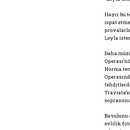
Hayır bu 
ispat etme
provalarla
Leyla iste
Daha müziğ
Operası’nd
Norma tems
Operasınd
tehditlerd
Traviata’n
sopranonun
Bavulunu a
evlilik fo