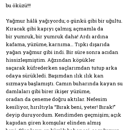
bu öküzü!!!
Yağmur hâlâ yağıyordu; o günkü gibi bir uğultu.
Kıracak gibi kapıyı çalmış; açmamla da
bir yumruk, bir yumruk daha! Ardı ardına
kafama, yüzüme, karnıma… Tıpkı dışarıda
yağan yağmur gibi indi. Bir süre sonra acıdan
hissizleşmiştim. Ağzından köpükler
saçarak küfrederken saçlarımdan tutup arka
odaya sürükledi. Başımdan ılık ılık kan
sızmaya başlamıştı. Camın buharında kayan su
damlaları gibi birer ikişer yüzüme,
oradan da çeneme doğru aktılar. Nefesim
kesiliyor, hırıltıyla “Bırak beni, yeter! Bırak!”
deyip duruyordum. Kendimden geçmişim; açık
kapıdan giren komşular elinden almış