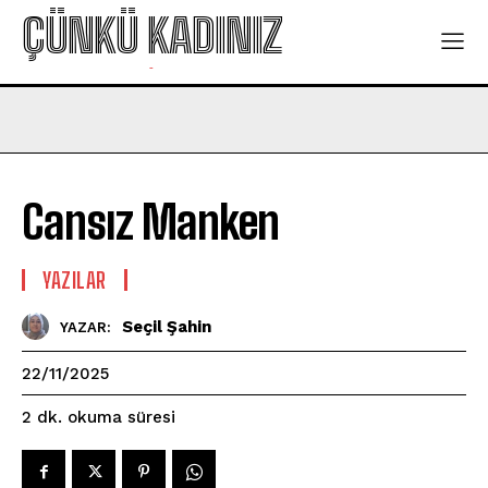
ÇÜNKÜ KADINIZ
-
Cansız Manken
YAZILAR
Seçil Şahin
YAZAR:
22/11/2025
okuma süresi
2
dk.