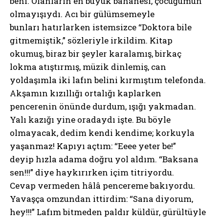
beni. Olanların en büyük bahanesi, çocuğumun
olmayışıydı. Acı bir gülümsemeyle
bunları hatırlarken istemsizce “Doktora bile
gitmemiştik,” sözleriyle irkildim. Kitap
okumuş, biraz bir şeyler karalamış, birkaç
lokma atıştırmış, müzik dinlemiş, can
yoldaşımla iki lafın belini kırmıştım telefonda.
Akşamın kızıllığı ortalığı kaplarken
pencerenin önünde durdum, ışığı yakmadan.
Yalı kazığı yine oradaydı işte. Bu böyle
olmayacak, dedim kendi kendime; korkuyla
yaşanmaz! Kapıyı açtım: “Eeee yeter be!”
deyip hızla adama doğru yol aldım. “Baksana
sen!!!” diye haykırırken içim titriyordu.
Cevap vermeden hâlâ pencereme bakıyordu.
Yavaşça omzundan ittirdim: “Sana diyorum,
hey!!!” Lafım bitmeden paldır küldür, gürültüyle