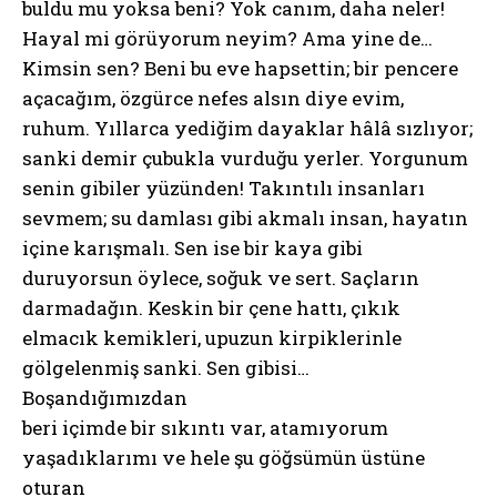
buldu mu yoksa beni? Yok canım, daha neler!
Hayal mi görüyorum neyim? Ama yine de…
Kimsin sen? Beni bu eve hapsettin; bir pencere
açacağım, özgürce nefes alsın diye evim,
ruhum. Yıllarca yediğim dayaklar hâlâ sızlıyor;
sanki demir çubukla vurduğu yerler. Yorgunum
senin gibiler yüzünden! Takıntılı insanları
sevmem; su damlası gibi akmalı insan, hayatın
içine karışmalı. Sen ise bir kaya gibi
duruyorsun öylece, soğuk ve sert. Saçların
darmadağın. Keskin bir çene hattı, çıkık
elmacık kemikleri, upuzun kirpiklerinle
gölgelenmiş sanki. Sen gibisi…
Boşandığımızdan
beri içimde bir sıkıntı var, atamıyorum
yaşadıklarımı ve hele şu göğsümün üstüne
oturan