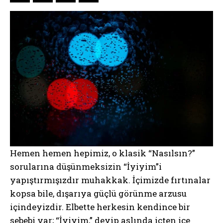
Hemen hemen hepimiz, o klasik “Nasılsın?”
sorularına düşünmeksizin “İyiyim”i
yapıştırmışızdır muhakkak. İçimizde fırtınalar
kopsa bile, dışarıya güçlü görünme arzusu
içindeyizdir. Elbette herkesin kendince bir
sebebi var; “İyiyim,” deyip aslında içten içe