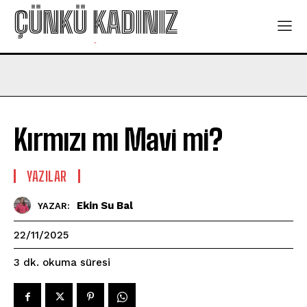
ÇÜNKÜ KADINIZ
-
Kırmızı mı Mavi mi?
YAZILAR
Ekin Su Bal
YAZAR:
22/11/2025
okuma süresi
3
dk.