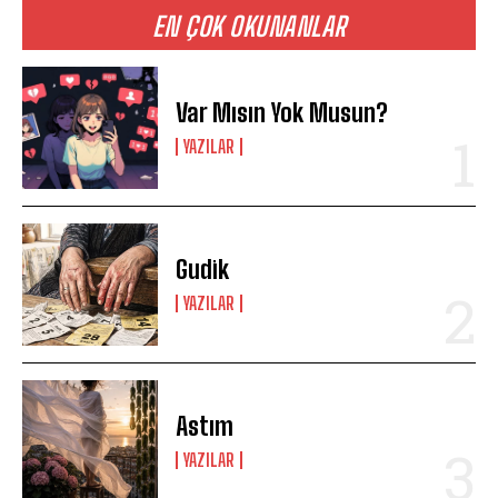
EN ÇOK OKUNANLAR
Var Mısın Yok Musun?
YAZILAR
Gudik
YAZILAR
Astım
YAZILAR