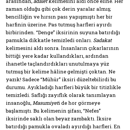
arasından,
adalet
kelimesini
aldı önce eline. Her
zaman olduğu gibi çok derin yaralar almış;
bencilliğin ve hırsın pası yapışmıştı her bir
harfinin üzerine. Pas tutmuş harfleri ayırdı
birbirinden. “Denge” iksirinin suyuna batırdığı
pamukla dikkatle temizledi onları.
Sadakat
kelimesini aldı sonra. İnsanların çıkarlarının
bittiği yere kadar kullandıkları, ardından
ihanetle taçlandırdıkları unutulmaya yüz
tutmuş bir kelime hâline gelmişti çoktan. Ne
yazık! Sadece “Mühür” iksiri düzeltebilirdi bu
durumu. Ayıkladığı harfleri büyük bir titizlikle
temizledi. Saflığı zayıflık olarak tanımlayan
insanoğlu,
Masumiyet
i de hor görmeye
başlamıştı. Bu kelimenin şifası, “Nefes”
iksirinde saklı olan beyaz zambaktı. İksire
batırdığı pamukla ovaladı ayırdığı harfleri. En