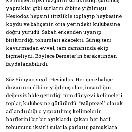
kelimeler, tıpkı rüzgârın sürüklediği çürümüş
yapraklar gibi surların dibine yığılmıştı.
Hesiodos hepsini titizlikle toplayıp heybesine
koydu ve bahçenin orta yerindeki kulübesine
doğru yürüdü. Sabah erkenden uyanıp
biriktirdiği tohumları ekecekti. Güneş teni
kavurmadan evvel, tam zamanında ekip
biçmeliydi. Böylece Demeter’in bereketinden
faydalanabilirdi.
Söz Simyacısıydı Hesiodos. Her gece bahçe
duvarının dibine yığılmış olan, insanlığın
değersiz hâle getirdiği tüm dünyevi kelimeleri
toplar, kulübesine götürürdü. “Müptezel” olarak
adlandırdığı o yıpratılmış kelimelerin
harflerini bir bir ayıklardı. Çıkan her harf
tohumunu iksirli sularla parlatır, pamuklara