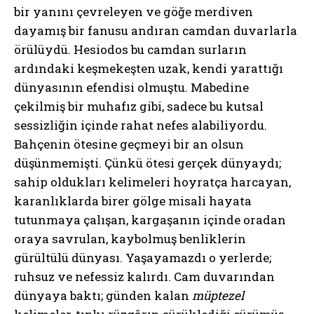
bir yanını çevreleyen ve göğe merdiven
dayamış bir fanusu andıran camdan duvarlarla
örülüydü. Hesiodos bu camdan surların
ardındaki keşmekeşten uzak, kendi yarattığı
dünyasının efendisi olmuştu. Mabedine
çekilmiş bir muhafız gibi, sadece bu kutsal
sessizliğin içinde rahat nefes alabiliyordu.
Bahçenin ötesine geçmeyi bir an olsun
düşünmemişti. Çünkü ötesi gerçek dünyaydı;
sahip oldukları kelimeleri hoyratça harcayan,
karanlıklarda birer gölge misali hayata
tutunmaya çalışan, kargaşanın içinde oradan
oraya savrulan, kaybolmuş benliklerin
gürültülü dünyası. Yaşayamazdı o yerlerde;
ruhsuz ve nefessiz kalırdı. Cam duvarından
dünyaya baktı; günden kalan
müptezel