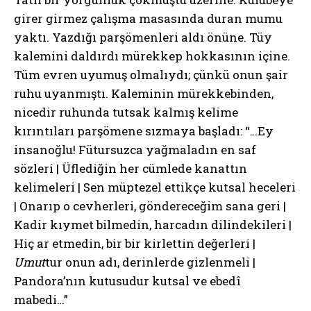
girer girmez çalışma masasında duran mumu
yaktı. Yazdığı parşömenleri aldı önüne. Tüy
kalemini daldırdı mürekkep hokkasının içine.
Tüm evren uyumuş olmalıydı; çünkü onun şair
ruhu uyanmıştı. Kaleminin mürekkebinden,
nicedir ruhunda tutsak kalmış kelime
kırıntıları parşömene sızmaya başladı: “…Ey
insanoğlu! Fütursuzca yağmaladın en saf
sözleri | Üflediğin her cümlede kanattın
kelimeleri | Sen müptezel ettikçe kutsal heceleri
| Onarıp o cevherleri, göndereceğim sana geri |
Kadir kıymet bilmedin, harcadın dilindekileri |
Hiç ar etmedin, bir bir kirlettin değerleri |
Umut
tur onun adı, derinlerde gizlenmeli |
Pandora’nın kutusudur kutsal ve ebedî
mabedi…”