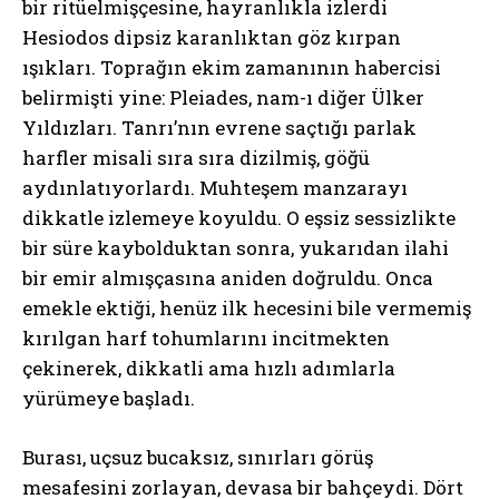
bir ritüelmişçesine, hayranlıkla izlerdi
Hesiodos dipsiz karanlıktan göz kırpan
ışıkları. Toprağın ekim zamanının habercisi
belirmişti yine: Pleiades, nam-ı diğer Ülker
Yıldızları. Tanrı’nın evrene saçtığı parlak
harfler misali sıra sıra dizilmiş, göğü
aydınlatıyorlardı. Muhteşem manzarayı
dikkatle izlemeye koyuldu. O eşsiz sessizlikte
bir süre kaybolduktan sonra, yukarıdan ilahi
bir emir almışçasına aniden doğruldu. Onca
emekle ektiği, henüz ilk hecesini bile vermemiş
kırılgan harf tohumlarını incitmekten
çekinerek, dikkatli ama hızlı adımlarla
yürümeye başladı.
Burası, uçsuz bucaksız, sınırları görüş
mesafesini zorlayan, devasa bir bahçeydi. Dört