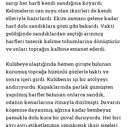
sarıp her harfi kendi sandığına koyardı.
Kelimelerin can suyu olan iksirleri de kendi
elleriyle hazırlardı. Ekim zamanı gelene kadar
harf dolu sandıklara gözü gibi bakardı. Vakti
geldiğinde sandıklardan seçtiği arınmış
harfleri tazecik kelime tohumlarına dönüştürür
ve onları toprağın kalbine emanet ederdi.
Kulübeye ulaştığında hemen girişte bulunan
kurumuş toprağa hüzünlü gözlerle baktı ve
sonra içeri girdi. Kulübenin içi bir atölyeyi
andırıyordu. Kapaklarında parlak gümüşten
yapılmış harfler bulunan onlarca sandık,
odanın kenarlarına itinayla dizilmişti. Duvarın
köşesine dayanmış, ağzına kadar bembeyaz
pamukla dolu koca bir çuval duruyordu. Her biri
ayrı ayrı etiketlenmiş, rengârenk iksir şişeleri