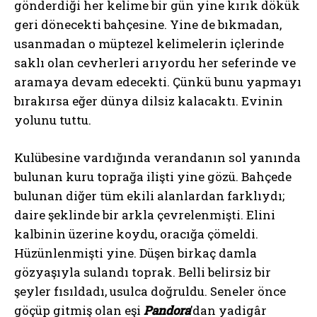
gönderdiği her kelime bir gün yine kırık dökük
geri dönecekti bahçesine. Yine de bıkmadan,
usanmadan o müptezel kelimelerin içlerinde
saklı olan cevherleri arıyordu her seferinde ve
aramaya devam edecekti. Çünkü bunu yapmayı
bırakırsa eğer dünya dilsiz kalacaktı. Evinin
yolunu tuttu.
Kulübesine vardığında verandanın sol yanında
bulunan kuru toprağa ilişti yine gözü. Bahçede
bulunan diğer tüm ekili alanlardan farklıydı;
daire şeklinde bir arkla çevrelenmişti. Elini
kalbinin üzerine koydu, oracığa çömeldi.
Hüzünlenmişti yine. Düşen birkaç damla
gözyaşıyla sulandı toprak. Belli belirsiz bir
şeyler fısıldadı, usulca doğruldu. Seneler önce
göçüp gitmiş olan eşi
Pandora
’dan yadigâr