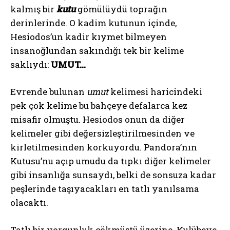
kalmış bir
kutu
gömülüydü toprağın
derinlerinde. O kadim kutunun içinde,
Hesiodos’un kadir kıymet bilmeyen
insanoğlundan sakındığı tek bir kelime
saklıydı:
UMUT…
Evrende bulunan
umut
kelimesi haricindeki
pek çok kelime bu bahçeye defalarca kez
misafir olmuştu. Hesiodos onun da diğer
kelimeler gibi değersizleştirilmesinden ve
kirletilmesinden korkuyordu. Pandora’nın
Kutusu’nu açıp umudu da tıpkı diğer kelimeler
gibi insanlığa sunsaydı, belki de sonsuza kadar
peşlerinde taşıyacakları en tatlı yanılsama
olacaktı.
Tatlı bir yorgunluk çökmüştü üzerine. Kulübeye