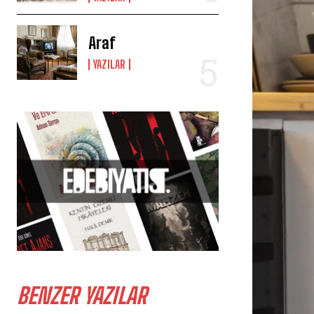
Araf
YAZILAR
BENZER YAZILAR