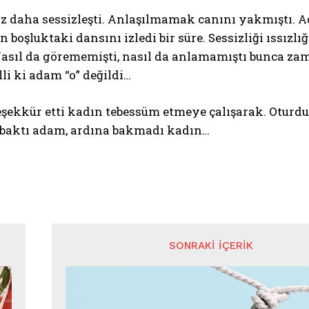
az daha sessizleşti. Anlaşılmamak canını yakmıştı. 
n boşluktaki dansını izledi bir süre. Sessizliği ıssı
Nasıl da görememişti, nasıl da anlamamıştı bunca z
elli ki adam “o” değildi…
eşekkür etti kadın tebessüm etmeye çalışarak. Oturduğ
baktı adam, ardına bakmadı kadın…
SONRAKI İÇERIK