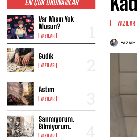
Kad
EN ÇOK OKUNANLAR
Var Mısın Yok
YAZILAR
Musun?
YAZILAR
YAZAR:
Gudik
YAZILAR
Astım
YAZILAR
Sanmıyorum.
Bilmiyorum.
YAZILAR