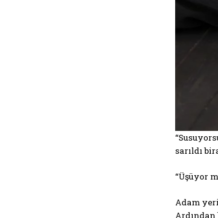
“Susuyors
sarıldı bi
“Üşüyor mu
Adam yerin
Ardından 