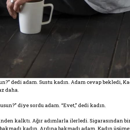
un?” dedi adam. Sustu kadın. Adam cevap bekledi, K
raz daha.
sun?” diye sordu adam. “Evet,” dedi kadın.
den kalktı. Ağır adımlarla ilerledi. Sigarasından bir 
bakmadı kadın. Ardına bakmadı adam. Kadın üşümeye 