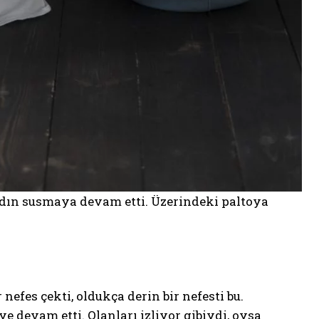
adın susmaya devam etti. Üzerindeki paltoya
nefes çekti, oldukça derin bir nefesti bu.
devam etti. Olanları izliyor gibiydi, oysa