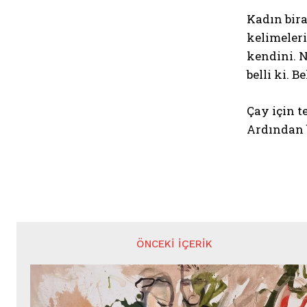
Kadın bir
kelimeleri
kendini. 
belli ki. B
Çay için t
Ardından 
ÖNCEKI İÇERIK