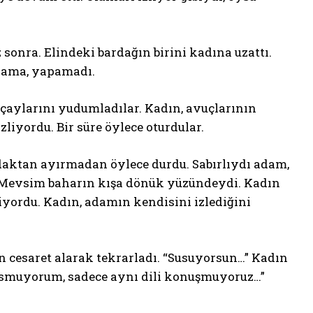
onra. Elindeki bardağın birini kadına uzattı.
adama, yapamadı.
, çaylarını yudumladılar. Kadın, avuçlarının
liyordu. Bir süre öylece oturdular.
daktan ayırmadan öylece durdu. Sabırlıydı adam,
. Mevsim baharın kışa dönük yüzündeydi. Kadın
yordu. Kadın, adamın kendisini izlediğini
n cesaret alarak tekrarladı. “Susuyorsun…” Kadın
usmuyorum, sadece aynı dili konuşmuyoruz…”