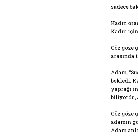
sadece bak
Kadın orad
Kadın içi
Göz göze g
arasında t
Adam, “Su
bekledi. 
yaprağı in
biliyordu
Göz göze g
adamın gö
Adam anla