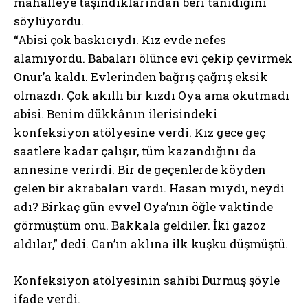
mahalleye taşındıklarından beri tanıdığını
söylüyordu.
“Abisi çok baskıcıydı. Kız evde nefes
alamıyordu. Babaları ölünce evi çekip çevirmek
Onur’a kaldı. Evlerinden bağrış çağrış eksik
olmazdı. Çok akıllı bir kızdı Oya ama okutmadı
abisi. Benim dükkânın ilerisindeki
konfeksiyon atölyesine verdi. Kız gece geç
saatlere kadar çalışır, tüm kazandığını da
annesine verirdi. Bir de geçenlerde köyden
gelen bir akrabaları vardı. Hasan mıydı, neydi
adı? Birkaç gün evvel Oya’nın öğle vaktinde
görmüştüm onu. Bakkala geldiler. İki gazoz
aldılar,” dedi. Can’ın aklına ilk kuşku düşmüştü.
Konfeksiyon atölyesinin sahibi Durmuş şöyle
ifade verdi.