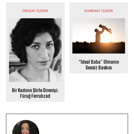
ÖNCEKI İÇERIK
SONRAKI İÇERIK
“İdeal Baba” Olmanın
Sessiz Baskısı
Bir Kadının Şiirle Direnişi:
Füruğ Ferruhzad