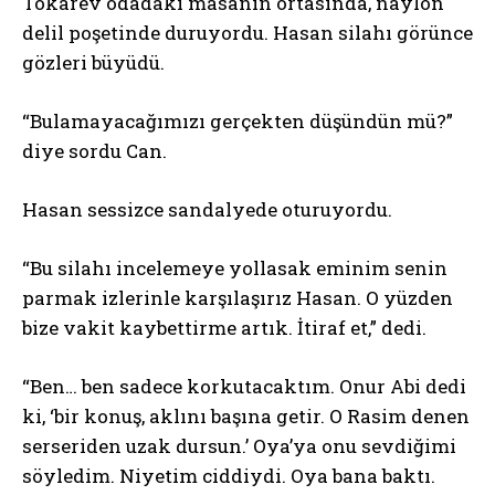
Tokarev odadaki masanın ortasında, naylon
delil poşetinde duruyordu. Hasan silahı görünce
gözleri büyüdü.
“Bulamayacağımızı gerçekten düşündün mü?”
diye sordu Can.
Hasan sessizce sandalyede oturuyordu.
“Bu silahı incelemeye yollasak eminim senin
parmak izlerinle karşılaşırız Hasan. O yüzden
bize vakit kaybettirme artık. İtiraf et,” dedi.
“Ben… ben sadece korkutacaktım. Onur Abi dedi
ki, ‘bir konuş, aklını başına getir. O Rasim denen
serseriden uzak dursun.’ Oya’ya onu sevdiğimi
söyledim. Niyetim ciddiydi. Oya bana baktı.