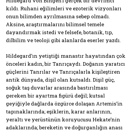
Hildegard von Bingen’i gerçek bir devrimci
kıldı. Ruhani eğilimleri ve ezoterik vizyonları
onun bilimden ayrılmasına sebep olmadı.
Aksine, araştırmalarını bilimsel temele
dayandırmak istedi ve felsefe, botanik, tıp,
dilbilim ve teoloji gibi alanlarda eserler yazdı.
Hildegard’ın yetiştiği manastır hayatından çok
önceleri kadın, bir Tanrıçaydı. Doğanın yaratıcı
güçlerini Tanrılar ve Tanrıçalarla kişileştiren
antik dünyada, dişil olan kutsaldı. Dişil güç,
soğuk taş duvarlar arasında bastırılması
gereken bir ayartma figürü değil; kutsal
geyiğiyle dağlarda özgürce dolaşan Artemis’in
tapınaklarında; eşiklerin, karar anlarının,
yeraltı ve yerüstünün koruyucusu Hekate’nin
adaklarında; bereketin ve doğurganlığın anası