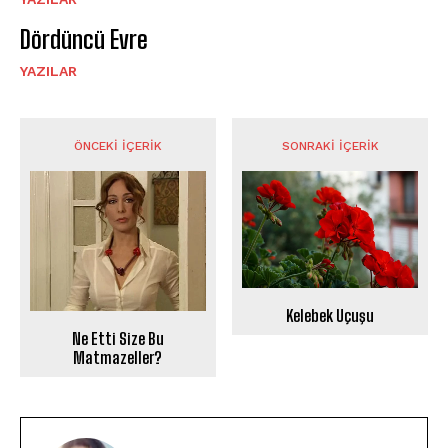
Dördüncü Evre
YAZILAR
ÖNCEKI İÇERIK
SONRAKI İÇERIK
Kelebek Uçuşu
Ne Etti Size Bu
Matmazeller?