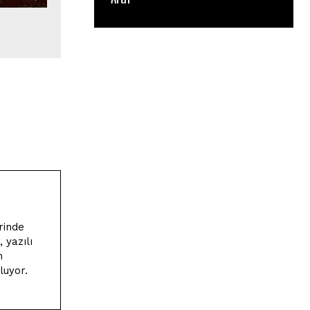
rinde
 yazılı
n
luyor.