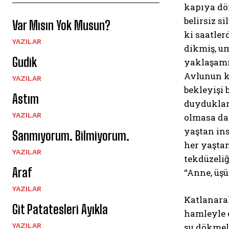
kapıya dön
belirsiz s
Var Mısın Yok Musun?
ki saatler
YAZILAR
dikmiş, um
Gudik
yaklaşamıy
Avlunun k
YAZILAR
bekleyişi
Astım
duydukları
YAZILAR
olmasa da
yaştan ins
Sanmıyorum. Bilmiyorum.
her yaşta
YAZILAR
tekdüzeliğ
Araf
“Anne, üş
YAZILAR
Katlanarak
Git Patatesleri Ayıkla
hamleyle e
YAZILAR
su dökmeli