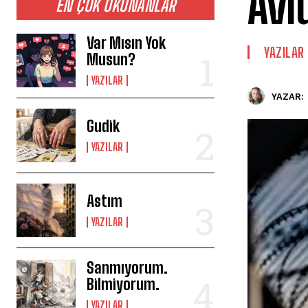
Avl
EN ÇOK OKUNANLAR
Var Mısın Yok
YAZILAR
Musun?
YAZILAR
YAZAR:
Gudik
YAZILAR
Astım
YAZILAR
Sanmıyorum.
Bilmiyorum.
YAZILAR