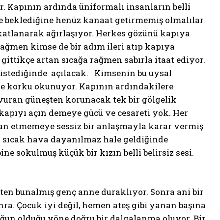
. Kapının ardında üniformalı insanların belli
nce beklediğine henüz kanaat getirmemiş olmalılar
a katlanarak ağırlaşıyor. Herkes gözünü kapıya
rağmen kimse de bir adım ileri atıp kapıya
gittikçe artan sıcağa rağmen sabırla itaat ediyor.
 istediğinde açılacak. Kimsenin bu uysal
nde korku okunuyor. Kapının ardındakilere
avuran güneşten korunacak tek bir gölgelik
kapıyı açın demeye gücü ve cesareti yok. Her
syan etmemeye sessiz bir anlaşmayla karar vermiş
n sıcak hava dayanılmaz hale geldiğinde
ine sokulmuş küçük bir kızın belli belirsiz sesi.
ten bunalmış genç anne duraklıyor. Sonra ani bir
ra. Çocuk iyi değil, hemen ateş gibi yanan başına
uğun olduğu yöne doğru bir dalgalanma oluyor. Bir