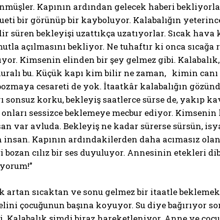
müşler. Kapının ardından gelecek haberi bekliyorlar
ilueti bir görünüp bir kayboluyor. Kalabalığın yeteri
dir süren bekleyişi uzattıkça uzatıyorlar. Sıcak hav
utla açılmasını bekliyor. Ne tuhaftır ki onca sıcağa 
or. Kimsenin elinden bir şey gelmez gibi. Kalabalık, 
uralı bu. Küçük kapı kim bilir ne zaman, kimin canı
 bozmaya cesareti de yok. İtaatkâr kalabalığın gözü
 sonsuz korku, bekleyiş saatlerce sürse de, yakıp k
 onları sessizce beklemeye mecbur ediyor. Kimsenin 
an var avluda. Bekleyiş ne kadar sürerse sürsün, i
n insan. Kapının ardındakilerden daha acımasız ola
i bozan cılız bir ses duyuluyor. Annesinin etekleri dib
üyorum!”
 artan sıcaktan ve sonu gelmez bir itaatle beklemek
lini çocuğunun başına koyuyor. Su diye bağırıyor son
. Kalabalık şimdi biraz hareketleniyor. Anne ve çoc