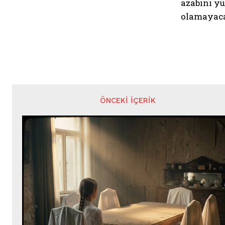
azabını yü
olamayaca
ÖNCEKI İÇERIK