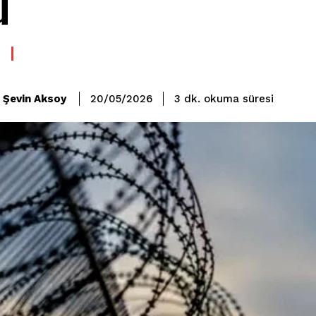
u
okuma süresi
Şevin Aksoy
3
dk.
20/05/2026