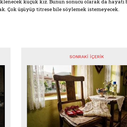
klenecek küçük kız. Bunun sonucu olarak da hayatı b
k. Çok üşüyüp titrese bile söylemek istemeyecek.
SONRAKI İÇERIK