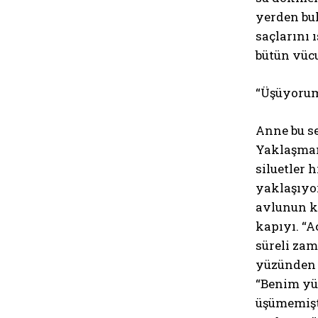
yerden bul
saçlarını 
bütün vücu
“Üşüyorum
Anne bu s
Yaklaşman
siluetler 
yaklaşıyor
avlunun k
kapıyı. “A
süreli zam
yüzünden a
“Benim yüz
üşümemişt