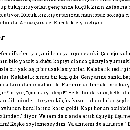
up buluşturuyorlar, genç anne küçük kızın kafasına b
ıslatıyor. Küçük kız kış ortasında mantosuz sokağa ç
dunda. Anne çaresiz. Küçük kız yineliyor:
!”
efer silkeleniyor, aniden uyanıyor sanki. Çocuğu ko
ın bile yasak olduğu kapıyı olanca gücüyle yumrukla
hızla bir yaklaşıp bir uzaklaşıyorlar. Kalabalık tedir
lar. Kalabalık şimdi bir kişi gibi. Genç anne sanki b
urallarından muaf artık. Kapının ardındakilere k
çın!” diyor, “çocuk iyi değil!” Belki bir dakika, belki
an diliminde, titreyen küçük kızın ruhunda bir şeyl
vlunun kurallarına karşı geldi. Kapı her an açılabili
ümden,” diyor. Ve tam da o anda artık üşüyüp üşüme
im! Keşke söylemeseydim! Ya annemi de alırlarsa!” B