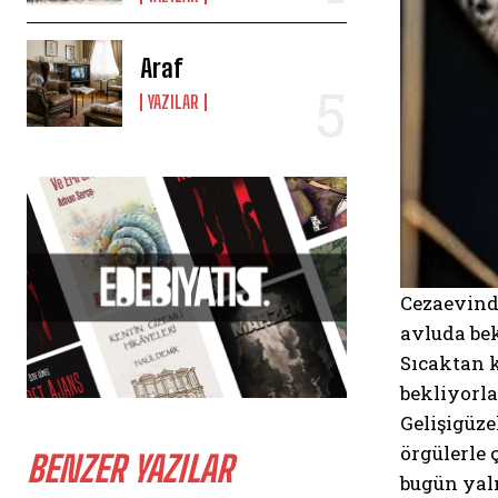
Araf
YAZILAR
Cezaevinde
avluda bek
Sıcaktan k
bekliyorla
Gelişigüze
örgülerle 
BENZER YAZILAR
bugün yal