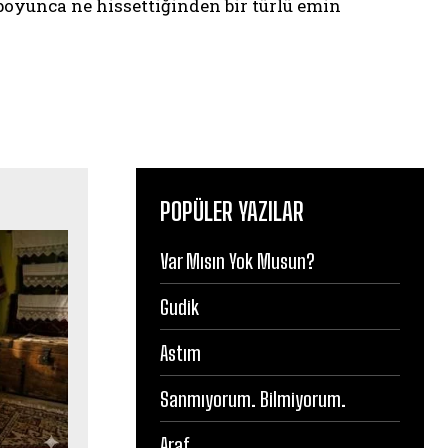
oyunca ne hissettiğinden bir türlü emin
POPÜLER YAZILAR
Var Mısın Yok Musun?
Gudik
Astım
Sanmıyorum. Bilmiyorum.
Araf