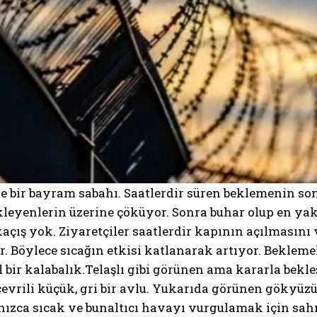
 bir bayram sabahı. Saatlerdir süren beklemenin son
leyenlerin üzerine çöküyor. Sonra buhar olup en yak
açış yok. Ziyaretçiler saatlerdir kapının açılmasın
r. Böylece sıcağın etkisi katlanarak artıyor. Bekle
l bir kalabalık.Telaşlı gibi görünen ama kararla bekle
çevrili küçük, gri bir avlu. Yukarıda görünen gökyüz
nızca sıcak ve bunaltıcı havayı vurgulamak için sah