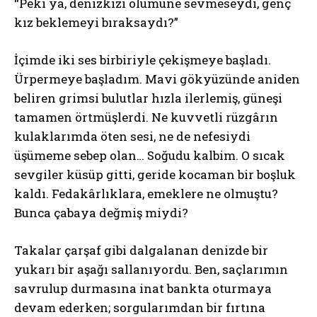
“Peki ya, denizkızı ölümüne sevmeseydi, genç
kız beklemeyi bıraksaydı?”
İçimde iki ses birbiriyle çekişmeye başladı.
Ürpermeye başladım. Mavi gökyüzünde aniden
beliren grimsi bulutlar hızla ilerlemiş, güneşi
tamamen örtmüşlerdi. Ne kuvvetli rüzgârın
kulaklarımda öten sesi, ne de nefesiydi
üşümeme sebep olan… Soğudu kalbim. O sıcak
sevgiler küsüp gitti, geride kocaman bir boşluk
kaldı. Fedakârlıklara, emeklere ne olmuştu?
Bunca çabaya değmiş miydi?
Takalar çarşaf gibi dalgalanan denizde bir
yukarı bir aşağı sallanıyordu. Ben, saçlarımın
savrulup durmasına inat bankta oturmaya
devam ederken; sorgularımdan bir fırtına