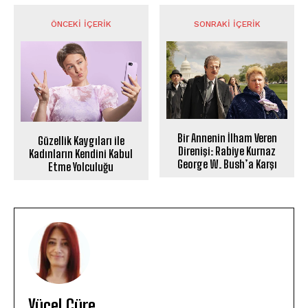
ÖNCEKI İÇERIK
SONRAKI İÇERIK
Bir Annenin İlham Veren
Güzellik Kaygıları ile
Direnişi: Rabiye Kurnaz
Kadınların Kendini Kabul
George W. Bush’a Karşı
Etme Yolculuğu
Yücel Cüre