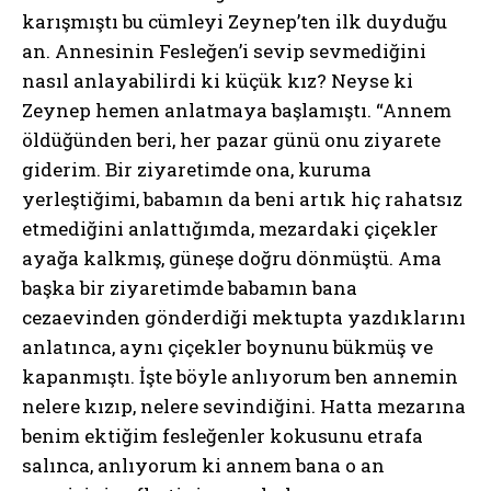
karışmıştı bu cümleyi Zeynep’ten ilk duyduğu
an. Annesinin Fesleğen’i sevip sevmediğini
nasıl anlayabilirdi ki küçük kız? Neyse ki
Zeynep hemen anlatmaya başlamıştı. “Annem
öldüğünden beri, her pazar günü onu ziyarete
giderim. Bir ziyaretimde ona, kuruma
yerleştiğimi, babamın da beni artık hiç rahatsız
etmediğini anlattığımda, mezardaki çiçekler
ayağa kalkmış, güneşe doğru dönmüştü. Ama
başka bir ziyaretimde babamın bana
cezaevinden gönderdiği mektupta yazdıklarını
anlatınca, aynı çiçekler boynunu bükmüş ve
kapanmıştı. İşte böyle anlıyorum ben annemin
nelere kızıp, nelere sevindiğini. Hatta mezarına
benim ektiğim fesleğenler kokusunu etrafa
salınca, anlıyorum ki annem bana o an