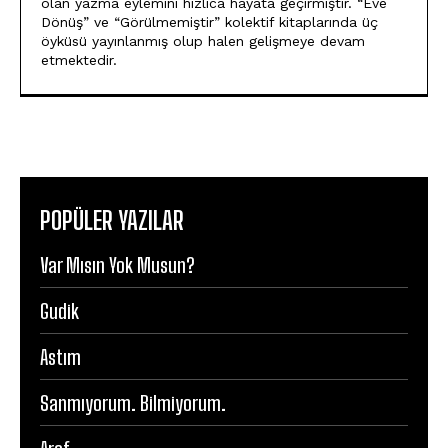
olan yazma eylemini hızlıca hayata geçirmiştir. “Eve
Dönüş” ve “Görülmemiştir” kolektif kitaplarında üç
öyküsü yayınlanmış olup halen gelişmeye devam
etmektedir.
POPÜLER YAZILAR
Var Mısın Yok Musun?
Gudik
Astım
Sanmıyorum. Bilmiyorum.