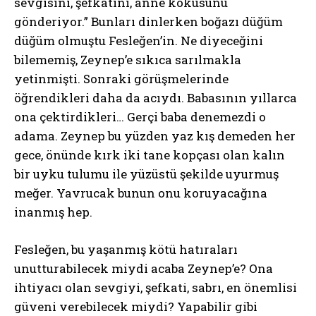
sevgisini, şefkatini, anne kokusunu
gönderiyor.” Bunları dinlerken boğazı düğüm
düğüm olmuştu Fesleğen’in. Ne diyeceğini
bilememiş, Zeynep’e sıkıca sarılmakla
yetinmişti. Sonraki görüşmelerinde
öğrendikleri daha da acıydı. Babasının yıllarca
ona çektirdikleri… Gerçi baba denemezdi o
adama. Zeynep bu yüzden yaz kış demeden her
gece, önünde kırk iki tane kopçası olan kalın
bir uyku tulumu ile yüzüstü şekilde uyurmuş
meğer. Yavrucak bunun onu koruyacağına
inanmış hep.
Fesleğen, bu yaşanmış kötü hatıraları
unutturabilecek miydi acaba Zeynep’e? Ona
ihtiyacı olan sevgiyi, şefkati, sabrı, en önemlisi
güveni verebilecek miydi? Yapabilir gibi