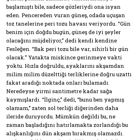
başlamıştı bile, sadece gözleriydi ona isyan
eden. Pencereden vuran güneş, odada uçuşan
toz tanelerine peri tozu havası veriyordu. “Gün
benim için doğdu bugün, güneş de iyi şeyler
olacağını müjdeliyor,” dedi kendi kendine
Fesleğen. “Bak peri tozu bile var, sihirli bir gün
olacak.” Yatakta miskince gerinmeye vakti
yoktu. Hızla doğruldu, ayaklarını akşamdan
milim milim düzelttiği terliklerine doğru uzattı
fakat aradığı noktada onları bulamadı.
Neredeyse yirmi santimetre kadar sağa
kaymışlardı. “İlginç,” dedi, “bunu ben yapmış
olamam,” zaten sol terliği diğerinden daha
ileride duruyordu. Mümkün değildi bu, ne
zaman başladığını hatırlamakta zorlandığı bu
alışkanlığını dün akşam bırakmış olamazdı.