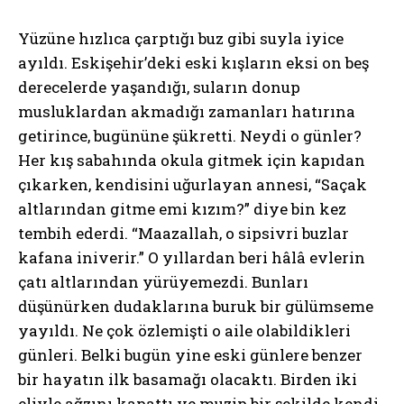
Yüzüne hızlıca çarptığı buz gibi suyla iyice
ayıldı. Eskişehir’deki eski kışların eksi on beş
derecelerde yaşandığı, suların donup
musluklardan akmadığı zamanları hatırına
getirince, bugününe şükretti. Neydi o günler?
Her kış sabahında okula gitmek için kapıdan
çıkarken, kendisini uğurlayan annesi, “Saçak
altlarından gitme emi kızım?” diye bin kez
tembih ederdi. “Maazallah, o sipsivri buzlar
kafana iniverir.” O yıllardan beri hâlâ evlerin
çatı altlarından yürüyemezdi. Bunları
düşünürken dudaklarına buruk bir gülümseme
yayıldı. Ne çok özlemişti o aile olabildikleri
günleri. Belki bugün yine eski günlere benzer
bir hayatın ilk basamağı olacaktı. Birden iki
eliyle ağzını kapattı ve muzip bir şekilde kendi