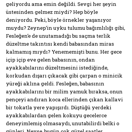
geliyordu ama emin değildi. Sevgi her şeyin
üstesinden gelmez miydi? Hep böyle
deniyordu. Peki, böyle örnekler yaşanıyor
muydu? Zeynep’in uyku tulumu bağımlılığı gibi,
Fesleğen’e de unutamadığı bu saçma terlik
düzeltme takıntısı kendi babasından miras
kalmamış mıydı? Yenememişti bunu. Her gece
içip içip eve gelen babasının, ondan
ayakkabılarını düzeltmesini istediğinde,
korkudan dışarı çıkacak gibi çarpan o minicik
yüreği aklına geldi. Fesleğen, babasının
ayakkabılarını bir milim yamuk bıraksa, onun
pençeyi andıran koca ellerinden çıkan kallavi
bir tokatla yere yapışırdı. Düştüğü yerdeki
ayakkabılardan gelen kokuyu gecelerce
deneyimlemiş olmasaydı, unutabilirdi belki o
günleri. Neyse, bugün çok güzel saatler