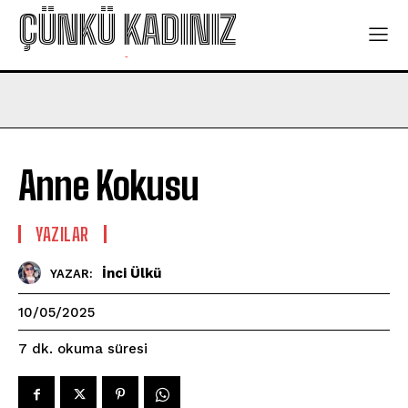
ÇÜNKÜ KADINIZ
-
Anne Kokusu
YAZILAR
İnci Ülkü
YAZAR:
10/05/2025
okuma süresi
7
dk.