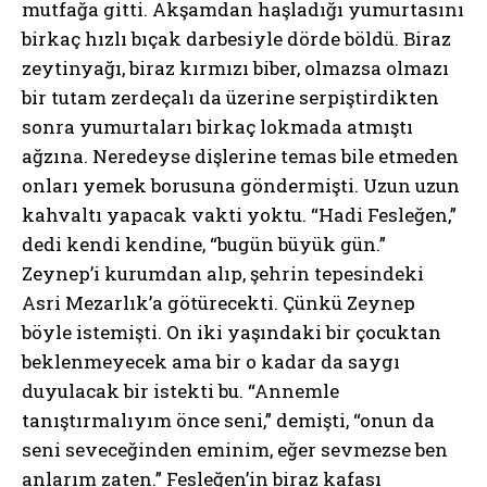
mutfağa gitti. Akşamdan haşladığı yumurtasını
birkaç hızlı bıçak darbesiyle dörde böldü. Biraz
zeytinyağı, biraz kırmızı biber, olmazsa olmazı
bir tutam zerdeçalı da üzerine serpiştirdikten
sonra yumurtaları birkaç lokmada atmıştı
ağzına. Neredeyse dişlerine temas bile etmeden
onları yemek borusuna göndermişti. Uzun uzun
kahvaltı yapacak vakti yoktu. “Hadi Fesleğen,”
dedi kendi kendine, “bugün büyük gün.”
Zeynep’i kurumdan alıp, şehrin tepesindeki
Asri Mezarlık’a götürecekti. Çünkü Zeynep
böyle istemişti. On iki yaşındaki bir çocuktan
beklenmeyecek ama bir o kadar da saygı
duyulacak bir istekti bu. “Annemle
tanıştırmalıyım önce seni,” demişti, “onun da
seni seveceğinden eminim, eğer sevmezse ben
anlarım zaten.” Fesleğen’in biraz kafası