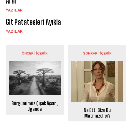
Araf
YAZILAR
Git Patatesleri Ayıkla
YAZILAR
ÖNCEKI İÇERIK
SONRAKI İÇERIK
Sürgünümüz Çiçek Açsın,
Uganda
Ne Etti Size Bu
Matmazeller?