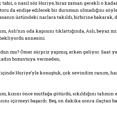
k tabii, o nasıl söz Huriye, biraz zaman gerekli o kad
toru da endişe edilecek bir durumun olmadığını söyle
sanın üstündeki narlara takıldı, birbirine bakarak, d
m, Aslı’nın oda kapısını tıklattığında, Aslı, beyaz m
 bekliyordu annesini.
un mu? Ömer sürpriz yapmış, erken geliyor. Saat yedi
n kadın bozuntuya vermeden;
 içinde Huriye’yle konuştuk, çok sevindim canım, haz
m, kızını önce mutfağa götürdü, sıkıldığını tahmin e
lacını içirmeyi başardı. Beş, on dakika sonra ilaçtan 