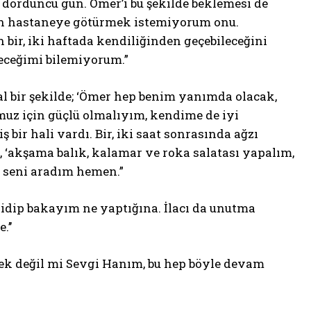
 dördüncü gün. Ömer’i bu şekilde beklemesi de
yken hastaneye götürmek istemiyorum onu.
bir, iki haftada kendiliğinden geçebileceğini
eceğimi bilemiyorum.”
mal bir şekilde; ‘Ömer hep benim yanımda olacak,
uz için güçlü olmalıyım, kendime de iyi
ir hali vardı. Bir, iki saat sonrasında ağzı
, ‘akşama balık, kalamar ve roka salatası yapalım,
m, seni aradım hemen.”
 gidip bakayım ne yaptığına. İlacı da unutma
’’
cek değil mi Sevgi Hanım, bu hep böyle devam