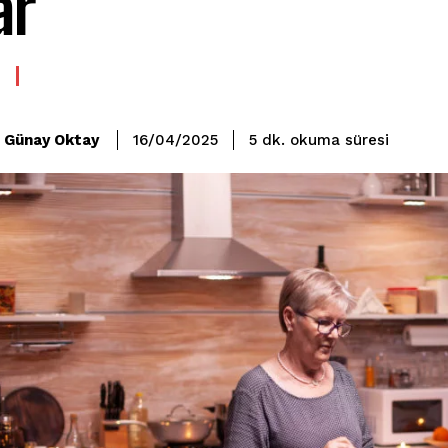
âr
okuma süresi
Günay Oktay
5
dk.
16/04/2025