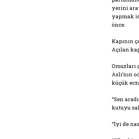
yerini ara
yapmak is
önce.
Kapının ça
Açılan kap
Omuzları 
Aslı’nın 
küçük ecza
“Sen aradı
kutuyu sak
“İyi de na