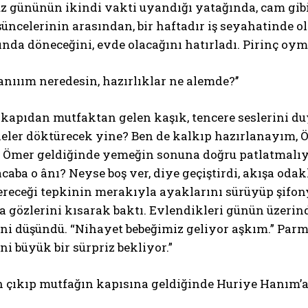
 gününün ikindi vakti uyandığı yatağında, cam gibi pırı
üncelerinin arasından, bir haftadır iş seyahatinde o
ında döneceğini, evde olacağını hatırladı. Pirinç oy
nııım neredesin, hazırlıklar ne alemde?’’
apıdan mutfaktan gelen kaşık, tencere seslerini duyu
neler döktürecek yine? Ben de kalkıp hazırlanayım, 
. Ömer geldiğinde yemeğin sonuna doğru patlatmalı
caba o ânı? Neyse boş ver, diye geçiştirdi, akışa oda
receği tepkinin merakıyla ayaklarını sürüyüp şifon
a gözlerini kısarak baktı. Evlendikleri günün üzerin
ini düşündü. “Nihayet bebeğimiz geliyor aşkım.” Par
i büyük bir sürpriz bekliyor.”
 çıkıp mutfağın kapısına geldiğinde Huriye Hanım’a