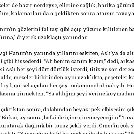
eler de hazır nerdeyse, ellerine sağlık, harika görünü
m, kalamarları da o geldikten sonra atarsın tavaya,
ım’ın gözlerini fal taşı gibi açıp yüzüne kilitlenen b
ırına,” diyerek uzaklaştı yanından.
gi Hanım’ın yanında yıllarını eskiten, Aslı’ya da a
ri gibi hissederdi. “Ah benim canım kızım,” dedi, ark
ki Aslı her şeyi dört dörtlük isterdi; titiz ve son dere
alde, mezeler birbirinden aynı uzaklıkta, peçeteler 
ıl ışıl; görsel açıdan her şey mükemmel olmalıydı. 
odasına girmekten, “Ya aldığım şeyi yerine koymada
ıktıktan sonra, dolabından beyaz ipek elbisesini çı
 “Birkaç ay sonra, belki de içine giremeyeceğim.” T
kurutarak dağınık bir topuz şekli verdi. Ömer’in çok s
sıktı. “Yapacağım hafif bir makyajla da hazırım.” Ma