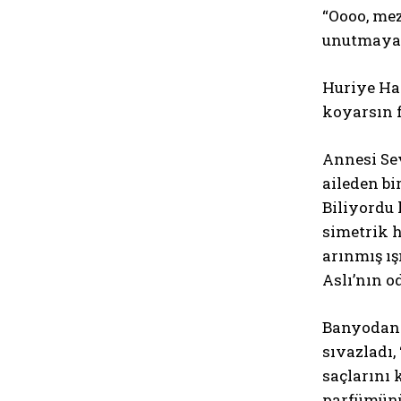
“Oooo, mez
unutmayalı
Huriye Han
koyarsın f
Annesi Sev
aileden bi
Biliyordu 
simetrik h
arınmış ış
Aslı’nın 
Banyodan ç
sıvazladı,
saçlarını 
parfümünü 