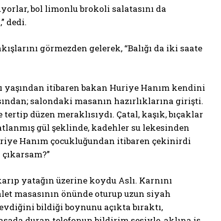
yorlar, bol limonlu brokoli salatasını da
” dedi.
akışlarını görmezden gelerek, “Balığı da iki saate
ltı yaşından itibaren bakan Huriye Hanım kendini
asından; salondaki masanın hazırlıklarına girişti.
ce tertip düzen meraklısıydı. Çatal, kaşık, bıçaklar
katlanmış gül şeklinde, kadehler su lekesinden
Huriye Hanım çocukluğundan itibaren çekinirdi
n çıkarsam?”
karıp yatağın üzerine koydu Aslı. Karnını
uvalet masasının önünde oturup uzun siyah
evdiğini bildiği boynunu açıkta bıraktı,
sada duran telefonun bildirim sesiyle, aklına iş