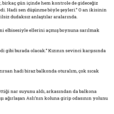
ar, birkaç gün içinde hem kontrole de gideceğiz
di. Hadi sen düşünme böyle şeyleri.” O an ikisinin
ilsiz dudaksız anlaştılar aralarında.
ini elbisesiyle ellerini açmış boynuna sarılmak
 gibi burada olacak.’’ Kızının sevinci karşısında
ırsan hadi biraz balkonda oturalım, çok sıcak
ttiği nar suyunu aldı, arkasından da balkona
başı ağırlaşan Aslı’nın koluna girip odasının yolunu