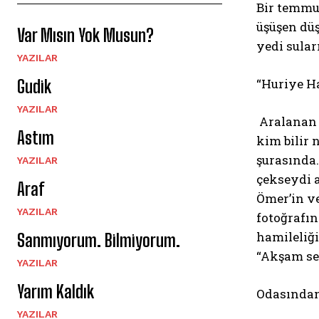
Bir temmuz
üşüşen düş
Var Mısın Yok Musun?
yedi sular
YAZILAR
“Huriye Ha
Gudik
YAZILAR
Aralanan k
Astım
kim bilir 
şurasında
YAZILAR
çekseydi a
Araf
Ömer’in ve
YAZILAR
fotoğrafın
hamileliğ
Sanmıyorum. Bilmiyorum.
“Akşam sen
YAZILAR
Yarım Kaldık
Odasından
YAZILAR