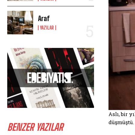
Araf
YAZILAR
Aslı, bir 
düşmüştü. 
BENZER YAZILAR