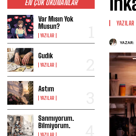
İnk
EN ÇOK OKUNANLAR
Var Mısın Yok
YAZILAR
Musun?
YAZILAR
YAZAR:
Gudik
YAZILAR
Astım
YAZILAR
Sanmıyorum.
Bilmiyorum.
YAZILAR