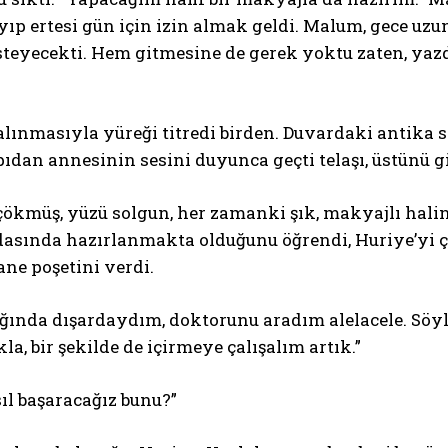
yıp ertesi gün için izin almak geldi. Malum, gece uz
teyecekti. Hem gitmesine de gerek yoktu zaten, yazd
lınmasıyla yüreği titredi birden. Duvardaki antika s
ıdan annesinin sesini duyunca geçti telaşı, üstünü
çökmüş, yüzü solgun, her zamanki şık, makyajlı hali
odasında hazırlanmakta olduğunu öğrendi, Huriye’yi 
ne poşetini verdi.
ğında dışardaydım, doktorunu aradım alelacele. Söyle
la, bir şekilde de içirmeye çalışalım artık.”
sıl başaracağız bunu?”