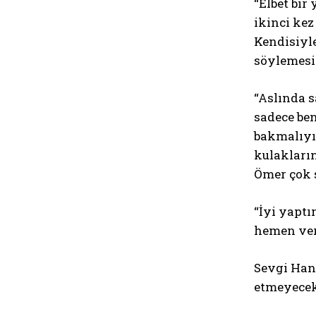
“Elbet bir
ikinci kez
Kendisiyle
söylemesi
“Aslında s
sadece be
bakmalıyım
kulakların
Ömer çok s
“İyi yaptı
hemen ver
Sevgi Han
etmeyece