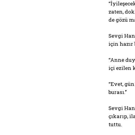
“İyileşece
zaten, dok
de gözü ma
Sevgi Hanı
için hazır
“Anne duyd
içi ezile
“Evet, gün
burası.’’
Sevgi Hanı
çıkarıp, i
tuttu.