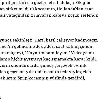
l pırıl, iri ela gözleri etrafı dolaştı. Ok gibi
lan şirket müdürü kocasının, Hollanda’dan saat
malı yatağından fırlayarak kapıya koşup seslendi;
nca sakinleşti. Harıl harıl çalışıyor kadıncağız,
Ömer’in gelmesine de üç dört saat kalmış şunun
yım müjdeyi, “Hayatım hamileyim!” Videoya mı
klanıp hiçbir ayrıntıyı kaçırmamakta karar kıldı.
yerin önünde durdu, gümüş çerçeveli evlilik
den geçen on yıl aradan sonra tedaviyle gelen
maklarını öpüp kocasının yüzünde gezdirdi,
;