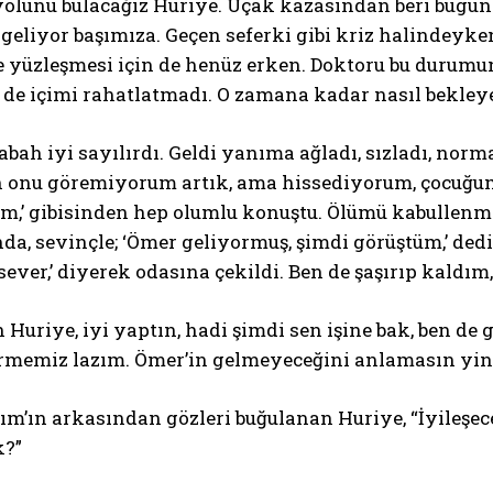
 yolunu bulacağız Huriye. Uçak kazasından beri bugün
 geliyor başımıza. Geçen seferki gibi kriz halinde
 yüzleşmesi için de henüz erken. Doktoru bu durumun 
 de içimi rahatlatmadı. O zamana kadar nasıl bekley
abah iyi sayılırdı. Geldi yanıma ağladı, sızladı, nor
n onu göremiyorum artık, ama hissediyorum, çocuğum
,’ gibisinden hep olumlu konuştu. Ölümü kabullenmiş b
da, sevinçle; ‘Ömer geliyormuş, şimdi görüştüm,’ dedi
ever,’ diyerek odasına çekildi. Ben de şaşırıp kaldı
n Huriye, iyi yaptın, hadi şimdi sen işine bak, ben de
memiz lazım. Ömer’in gelmeyeceğini anlamasın yine.
ım’ın arkasından gözleri buğulanan Huriye, “İyileşe
k?”