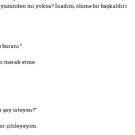
 yüzünden mi yoksa? İnadım, ölüme bir başkaldırı
 buranı.”
en merak etme.
r şey isteyen?”
ir çitileyeyim.