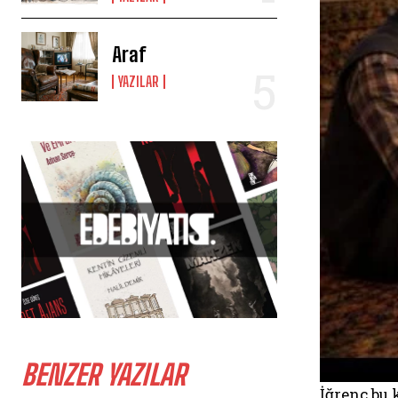
Araf
YAZILAR
BENZER YAZILAR
İğrenç bu 