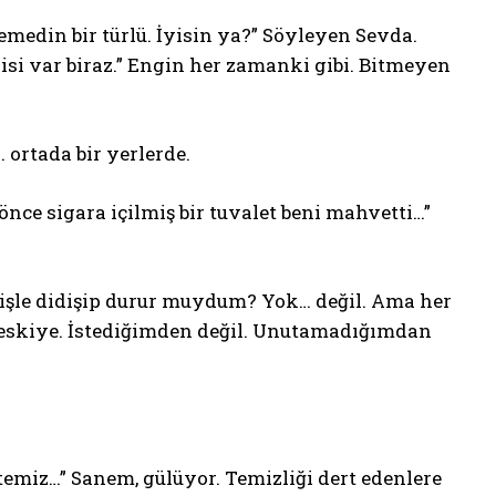
medin bir türlü. İyisin ya?” Söyleyen Sevda.
si var biraz.” Engin her zamanki gibi. Bitmeyen
 ortada bir yerlerde.
nce sigara içilmiş bir tuvalet beni mahvetti…”
işle didişip durur muydum? Yok… değil. Ama her
yor eskiye. İstediğimden değil. Unutamadığımdan
emiz…” Sanem, gülüyor. Temizliği dert edenlere