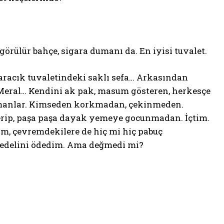
görülür bahçe, sigara dumanı da. En iyisi tuvalet.
racık tuvaletindeki saklı sefa… Arkasından
 Meral… Kendini ak pak, masum gösteren, herkesçe
 zamanlar. Kimseden korkmadan, çekinmeden.
gerip, paşa paşa dayak yemeye gocunmadan. İçtim.
m, çevremdekilere de hiç mi hiç pabuç
Bedelini ödedim. Ama değmedi mi?