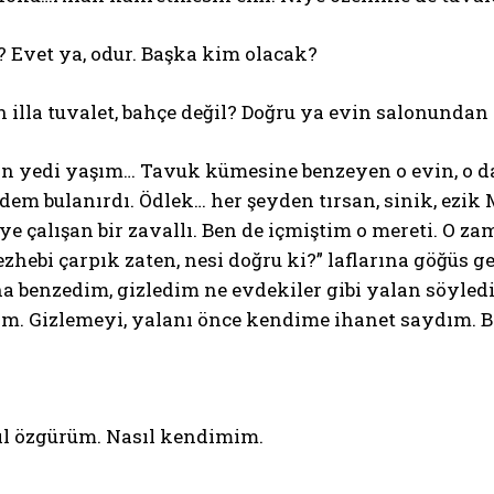
 Evet ya, odur. Başka kim olacak?
 illa tuvalet, bahçe değil? Doğru ya evin salonundan 
n yedi yaşım… Tavuk kümesine benzeyen o evin, o da
em bulanırdı. Ödlek… her şeyden tırsan, sinik, ezik
ye çalışan bir zavallı. Ben de içmiştim o mereti. O
hebi çarpık zaten, nesi doğru ki?” laflarına göğüs 
 benzedim, gizledim ne evdekiler gibi yalan söyledi
m. Gizlemeyi, yalanı önce kendime ihanet saydım. 
ıl özgürüm. Nasıl kendimim.