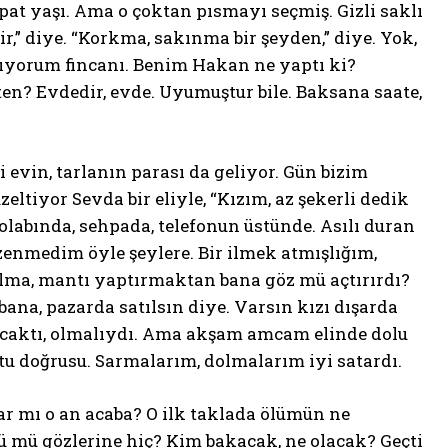
ispat yaşı. Ama o çoktan pısmayı seçmiş. Gizli saklı
r,” diye. “Korkma, sakınma bir şeyden,” diye. Yok,
Alıyorum fincanı. Benim Hakan ne yaptı ki?
en? Evdedir, evde. Uyumuştur bile. Baksana saate,
 evin, tarlanın parası da geliyor. Gün bizim
ltiyor Sevda bir eliyle, “Kızım, az şekerli dedik
olabında, sehpada, telefonun üstünde. Asılı duran
 özenmedim öyle şeylere. Bir ilmek atmışlığım,
lma, mantı yaptırmaktan bana göz mü açtırırdı?
ana, pazarda satılsın diye. Varsın kızı dışarda
olacaktı, olmalıydı. Ama akşam amcam elinde dolu
u doğrusu. Sarmalarım, dolmalarım iyi satardı.
lar mı o an acaba? O ilk taklada ölümün ne
ü mü gözlerine hiç? Kim bakacak, ne olacak? Geçti