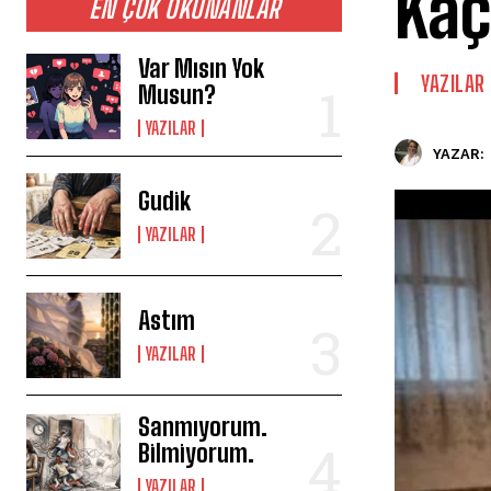
Kaç
EN ÇOK OKUNANLAR
Var Mısın Yok
YAZILAR
Musun?
YAZILAR
YAZAR:
Gudik
YAZILAR
Astım
YAZILAR
Sanmıyorum.
Bilmiyorum.
YAZILAR