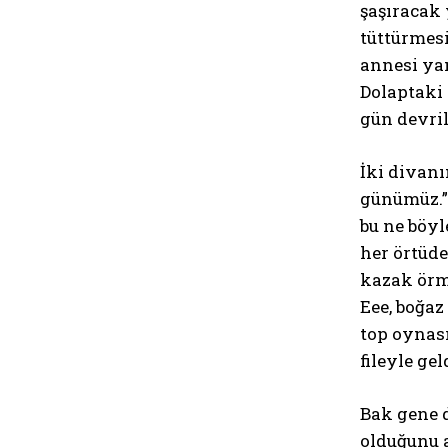
şaşıracak 
tüttürmesi
annesi yan
Dolaptaki 
gün devri
İki divanı
günümüz.” 
bu ne böyl
her örtüde
kazak örm
Eee, boğaz
top oynası
fileyle ge
Bak gene d
olduğunu a