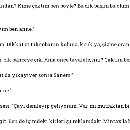
rından? Kime çektim ben böyle? Bu dik başım bu ölüm
yim ben anne.”
ım. Dikkat et tulumbanın koluna, kırık ya, çizme oranı
 çık bahçeye çık. Ama önce tuvalete, hııı? Çaktım b
rı da yıkayıver sonra Sanem.”
nne.”
sesi, “Çayı demleyip geliyorum. Var mı mutfaktan bi
git. Ben de içimdeki kirleri şu reklamdaki Mintax’la b