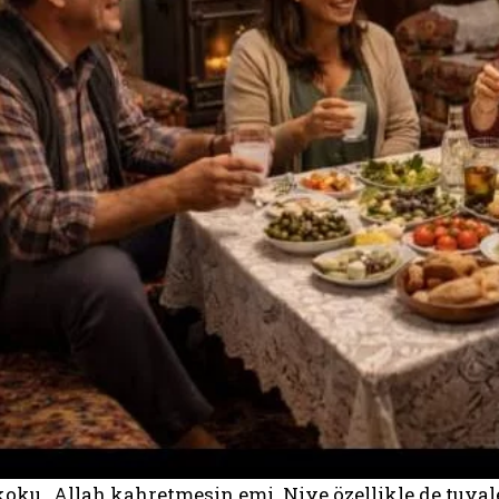
koku…Allah kahretmesin emi. Niye özellikle de tuval