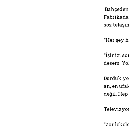
Bahçeden i
Fabrikadan
söz telaşı
“Her şey h
“İşinizi s
desem. Yo
Durduk ye
an, en ufa
değil. Hep
Televizyon
“Zor lekel