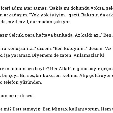
çeri adım atar atmaz, “Bakla mı dokundu yoksa, gele
 arkadaşım. “Yok yok iyiyim… geçti. Rakının da etki
nda, cıvıl cıvıl, durmadan şakıyor.
azır Selçuk, para haftaya bankada. Az kaldı az…” Ben…
onra konuşsanız…” desem. “Ben kötüyüm…” desem. “Az ö
k, işe yaramaz. Diyemem de zaten. Anlamazlar ki.
re mi oldum ben böyle? Her Allah’ın günü böyle geçm
k bir şey… Bir ses, bir koku, bir kelime. Alıp götürü
 o telefon yüzünden.
un cızırtılı sesi:
er mi? Dert etmeyin! Ben Mintax kullanıyorum. Hem t