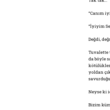
Tak tak…
“Canım iyi
“İyiyim S
Değdi, değ
Tuvalette 
da böyle s
kötülükler
yoldan çık
savurduğu
Neyse ki i
Bizim küm