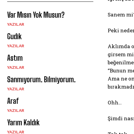
Var Mısın Yok Musun?
Sanem mi?
YAZILAR
Peki neden
Gudik
Aklımda o
YAZILAR
girsem mid
Astım
beğenilme
YAZILAR
“Bunun mez
Ama ne ona
Sanmıyorum. Bilmiyorum.
bırakmadı
YAZILAR
Araf
Ohh…
YAZILAR
Şimdi nas
Yarım Kaldık
YAZILAR