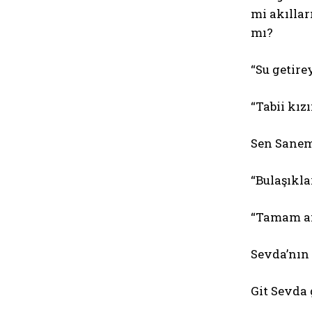
mi akılla
mı?
“Su getire
“Tabii kız
Sen Sanem,
“Bulaşıkla
“Tamam a
Sevda’nın 
Git Sevda 