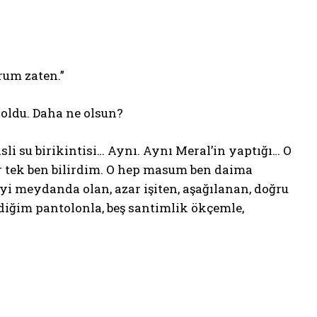
rum zaten.”
oldu. Daha ne olsun?
li su birikintisi… Aynı. Aynı Meral’in yaptığı… O
Bir tek ben bilirdim. O hep masum ben daima
eyi meydanda olan, azar işiten, aşağılanan, doğru
diğim pantolonla, beş santimlik ökçemle,