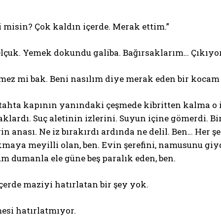
 misin? Çok kaldın içerde. Merak ettim.”
elçuk. Yemek dokundu galiba. Bağırsaklarım… Çıkıyo
mez mi bak. Beni nasılım diye merak eden bir kocam 
tahta kapının yanındaki çeşmede kibritten kalma o is
aklardı. Suç aletinin izlerini. Suyun içine gömerdi. 
in anası. Ne iz bırakırdı ardında ne delil. Ben… Her ş
maya meyilli olan, ben. Evin şerefini, namusunu giy
m dumanla ele güne beş paralık eden, ben.
çerde maziyi hatırlatan bir şey yok.
esi hatırlatmıyor.