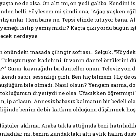
yaşta ne de olsa. On altı mı, on yedi galiba. Kendini 
nden belli. Söylesem mi şimdi ona, “Ağaç yaşken eğili
lış anlar. Hem bana ne. Tepsi elinde tutuyor bana. 
yemeği ısıtıp yemiş midir? Kaçta çıkıyordu bugün işt
lecek nerdeyse.
n önündeki masada çilingir sofrası… Selçuk, “Köydeki
Tokuşturuyor kadehini. Divanın dantel örtülerini düze
e?” Gurur kaynağıdır bu danteller onun. Televizyon d
 kendi sabrı, sessizliği gizli. Ben hiç bilmem. Hiç de
üşlüğüm bile olmadı. Nasıl olsun? Yengem sarma, do
 tokluğumun diyetiydi ne olsa. Ufacıkken öğretmişti b
n, ip atlasın. Annesiz babasız kalmanın bir bedeli 
ldiğinde benim de bir katkım olduğunu düşünmek hoşt
üştüler aklıma. Araba takla attığında beni hatırladı
nladılar mı, benim kundaktaki altı aylık halim düşt