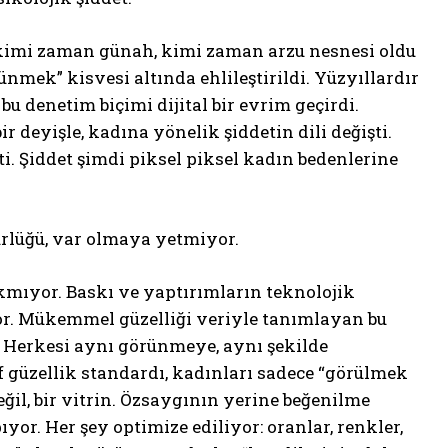
 kimi zaman günah, kimi zaman arzu nesnesi oldu
ünmek” kisvesi altında ehlileştirildi. Yüzyıllardır
 bu denetim biçimi dijital bir evrim geçirdi.
r deyişle, kadına yönelik şiddetin dili değişti.
çti. Şiddet şimdi piksel piksel kadın bedenlerine
ürlüğü, var olmaya yetmiyor.
akmıyor. Baskı ve yaptırımların teknolojik
yor. Mükemmel güzelliği veriyle tanımlayan bu
r. Herkesi aynı görünmeye, aynı şekilde
 güzellik standardı, kadınları sadece “görülmek
ğil, bir vitrin. Özsaygının yerine beğenilme
or. Her şey optimize ediliyor: oranlar, renkler,