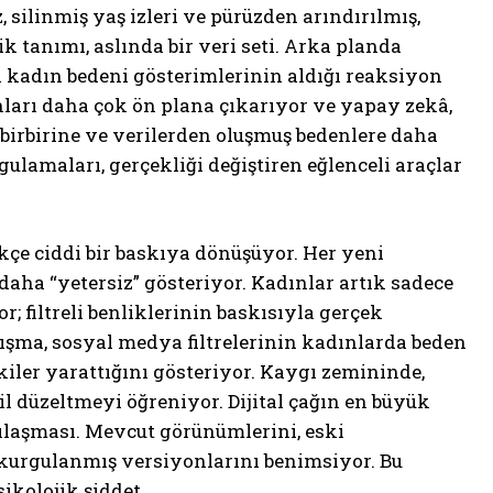
, silinmiş yaş izleri ve pürüzden arındırılmış,
 tanımı, aslında bir veri seti. Arka planda
 kadın bedeni gösterimlerinin aldığı reaksiyon
nları daha çok ön plana çıkarıyor ve yapay zekâ,
, birbirine ve verilerden oluşmuş bedenlere daha
gulamaları, gerçekliği değiştiren eğlenceli araçlar
kçe ciddi bir baskıya dönüşüyor. Her yeni
aha “yetersiz” gösteriyor. Kadınlar artık sadece
r; filtreli benliklerinin baskısıyla gerçek
lışma, sosyal medya filtrelerinin kadınlarda beden
kiler yarattığını gösteriyor. Kaygı zemininde,
l düzeltmeyi öğreniyor. Dijital çağın en büyük
ılaşması. Mevcut görünümlerini, eski
 kurgulanmış versiyonlarını benimsiyor. Bu
ikolojik şiddet.