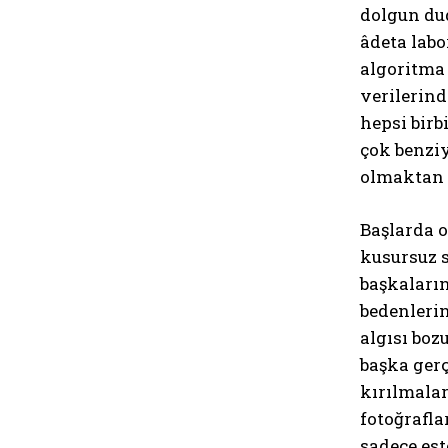
dolgun dud
âdeta labo
algoritma
verilerind
hepsi birb
çok benziy
olmaktan ç
Başlarda o
kusursuz s
başkaların
bedenlerin
algısı boz
başka gerç
kırılmalar
fotoğrafl
sadece est