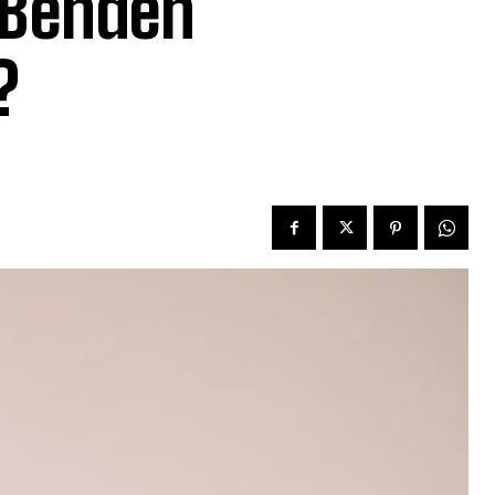
 Benden
?