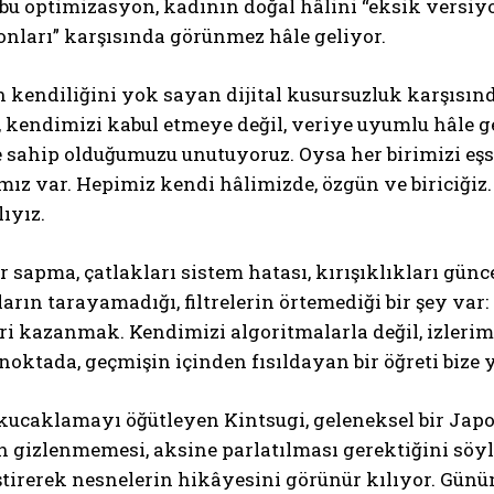
 bu optimizasyon, kadının doğal hâlini “eksik versiy
onları” karşısında görünmez hâle geliyor.
 kendiliğini yok sayan dijital kusursuzluk karşısınd
 kendimizi kabul etmeye değil, veriye uyumlu hâle g
e sahip olduğumuzu unutuyoruz. Oysa her birimizi eşsi
mız var. Hepimiz kendi hâlimizde, özgün ve biriciğiz.
lıyız.
rer sapma, çatlakları sistem hatası, kırışıklıkları gün
arın tarayamadığı, filtrelerin örtemediği bir şey va
eri kazanmak. Kendimizi algoritmalarla değil, izler
noktada, geçmişin içinden fısıldayan bir öğreti bize y
kucaklamayı öğütleyen Kintsugi, geleneksel bir Jap
n gizlenmemesi, aksine parlatılması gerektiğini söyle
ştirerek nesnelerin hikâyesini görünür kılıyor. Günüm