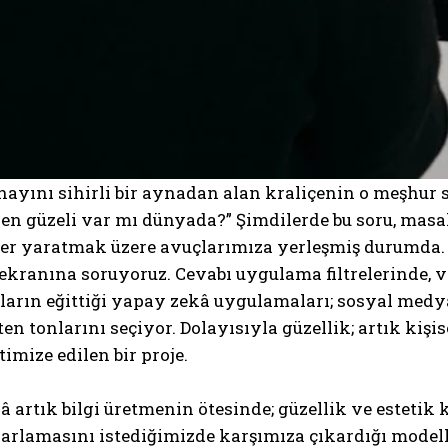
nayını sihirli bir aynadan alan kraliçenin o meşhur 
en güzeli var mı dünyada?” Şimdilerde bu soru, mas
er yaratmak üzere avuçlarımıza yerleşmiş durumda. A
ekranına soruyoruz. Cevabı uygulama filtrelerinde, v
ların eğittiği yapay zekâ uygulamaları; sosyal medy
ten tonlarını seçiyor. Dolayısıyla güzellik; artık kişise
timize edilen bir proje.
 artık bilgi üretmenin ötesinde; güzellik ve estetik kr
sarlamasını istediğimizde karşımıza çıkardığı modelle