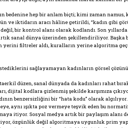
dın bedenine hep bir anlam biçti; kimi zaman namus,
ün ve iktidarın aracı hâline getirildi, “kadın gibi gör
 değil, bir kontrol alanı olarak kodlandı. Son yıllarda
rtık sanal dünya üzerinden şekillendiriliyor. Başka bi
 yerini filtreler aldı, kuralların yerine algoritma ge
istediklerini sağlayamayan kadınların görsel çözün
taerkil düzen, sanal dünyada da kadınları rahat bır
rı, dijital kodlara gizlenmiş şekilde karşımıza çıkı
dının benzersizliğini bir “hata kodu” olarak algılıyo
ye, aynı ışıkta poz vermeye teşvik eden bu normatif
maya itiyor. Sosyal medya artık bir paylaşım alanı de
iyor, özgünlük değil algoritmaya uygunluk prim yapıy