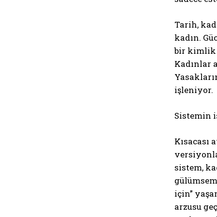
Tarih, ka
kadın. Güc
bir kimlik
Kadınlar a
Yasakların
işleniyor.
Sistemin 
Kısacası a
versiyonla
sistem, ka
gülümseme
için” yaşa
arzusu geç