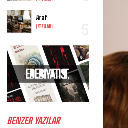
Araf
YAZILAR
BENZER YAZILAR