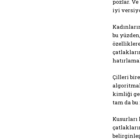
pozlar. Ve
iyi versiy
Kadınların
bu yüzden,
özellikler
çatlakları
hatırlama
Çilleri bi
algoritmal
kimliği g
tam da bu 
Kusurları 
çatlakları
belirginle