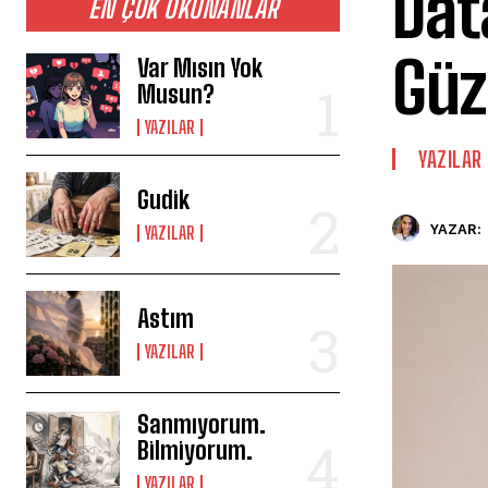
Dat
EN ÇOK OKUNANLAR
Güz
Var Mısın Yok
Musun?
YAZILAR
YAZILAR
Gudik
YAZAR:
YAZILAR
Astım
YAZILAR
Sanmıyorum.
Bilmiyorum.
YAZILAR