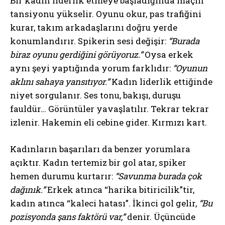
Bir kadın liderlik etmeye başladığında maçın
tansiyonu yükselir. Oyunu okur, pas trafiğini
kurar, takım arkadaşlarını doğru yerde
konumlandırır. Spikerin sesi değişir:
“Burada
biraz oyunu gerdiğini görüyoruz.”
Oysa erkek
aynı şeyi yaptığında yorum farklıdır:
“Oyunun
aklını sahaya yansıtıyor.”
Kadın liderlik ettiğinde
niyet sorgulanır. Ses tonu, bakışı, duruşu
fauldür… Görüntüler yavaşlatılır. Tekrar tekrar
izlenir. Hakemin eli cebine gider. Kırmızı kart.
Kadınların başarıları da benzer yorumlara
açıktır. Kadın tertemiz bir gol atar, spiker
hemen durumu kurtarır:
“Savunma burada çok
dağınık.”
Erkek atınca “harika bitiricilik”tir,
kadın atınca “kaleci hatası”. İkinci gol gelir,
“Bu
pozisyonda şans faktörü var,”
denir. Üçüncüde