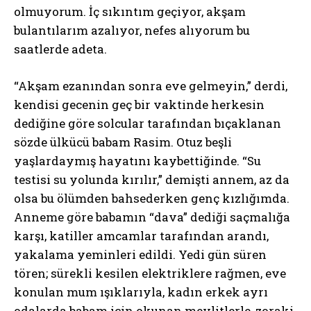
olmuyorum. İç sıkıntım geçiyor, akşam
bulantılarım azalıyor, nefes alıyorum bu
saatlerde adeta.
“Akşam ezanından sonra eve gelmeyin,” derdi,
kendisi gecenin geç bir vaktinde herkesin
dediğine göre solcular tarafından bıçaklanan
sözde ülkücü babam Rasim. Otuz beşli
yaşlardaymış hayatını kaybettiğinde. “Su
testisi su yolunda kırılır,” demişti annem, az da
olsa bu ölümden bahsederken genç kızlığımda.
Anneme göre babamın “dava” dediği saçmalığa
karşı, katiller amcamlar tarafından arandı,
yakalama yeminleri edildi. Yedi gün süren
tören; sürekli kesilen elektriklere rağmen, eve
konulan mum ışıklarıyla, kadın erkek ayrı
odalarda babam için okunan mevlitlerle, zoraki