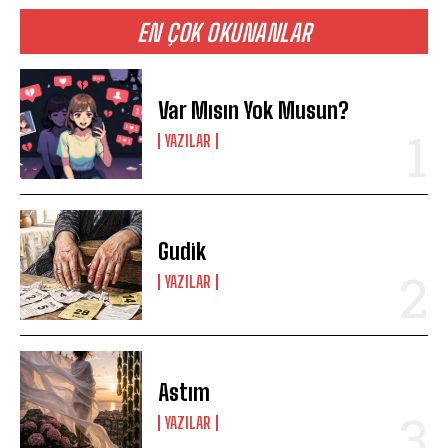
EN ÇOK OKUNANLAR
Var Mısın Yok Musun?
YAZILAR
Gudik
YAZILAR
Astım
YAZILAR