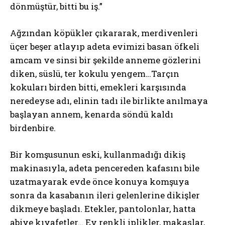
dönmüştür, bitti bu iş.”
Ağzından köpükler çıkararak, merdivenleri
üçer beşer atlayıp adeta evimizi basan öfkeli
amcam ve sinsi bir şekilde anneme gözlerini
diken, süslü, ter kokulu yengem…Tarçın
kokuları birden bitti, emekleri karşısında
neredeyse adı, elinin tadı ile birlikte anılmaya
başlayan annem, kenarda söndü kaldı
birdenbire.
Bir komşusunun eski, kullanmadığı dikiş
makinasıyla, adeta pencereden kafasını bile
uzatmayarak evde önce konuya komşuya
sonra da kasabanın ileri gelenlerine dikişler
dikmeye başladı. Etekler, pantolonlar, hatta
abiye kıyafetler… Ev renkli iplikler, makaslar,