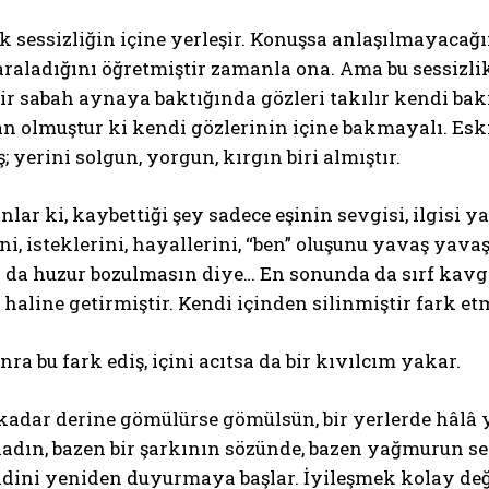
k sessizliğin içine yerleşir. Konuşsa anlaşılmayaca
raladığını öğretmiştir zamanla ona. Ama bu sessizlik,
 Bir sabah aynaya baktığında gözleri takılır kendi ba
 olmuştur ki kendi gözlerinin içine bakmayalı. Eskid
; yerini solgun, yorgun, kırgın biri almıştır.
lar ki, kaybettiği şey sadece eşinin sevgisi, ilgisi ya
ni, isteklerini, hayallerini, “ben” oluşunu yavaş yav
ra da huzur bozulmasın diye… En sonunda da sırf kav
 haline getirmiştir. Kendi içinden silinmiştir fark e
nra bu fark ediş, içini acıtsa da bir kıvılcım yakar.
kadar derine gömülürse gömülsün, bir yerlerde hâlâ 
kadın, bazen bir şarkının sözünde, bazen yağmurun se
dini yeniden duyurmaya başlar. İyileşmek kolay değil