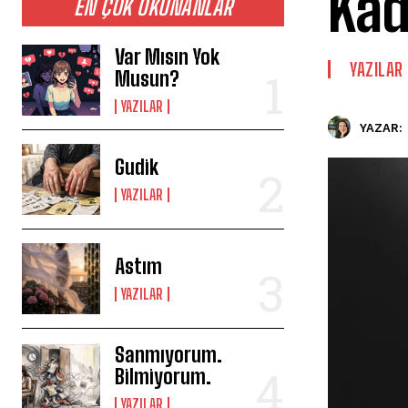
Kad
EN ÇOK OKUNANLAR
Var Mısın Yok
YAZILAR
Musun?
YAZILAR
YAZAR:
Gudik
YAZILAR
Astım
YAZILAR
Sanmıyorum.
Bilmiyorum.
YAZILAR