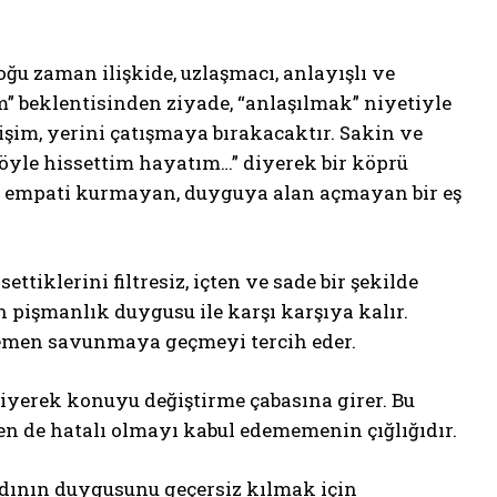
ğu zaman ilişkide, uzlaşmacı, anlayışlı ve
m” beklentisinden ziyade, “anlaşılmak” niyetiyle
etişim, yerini çatışmaya bırakacaktır. Sakin ve
böyle hissettim hayatım…” diyerek bir köprü
n; empati kurmayan, duyguya alan açmayan bir eş
ettiklerini filtresiz, içten ve sade bir şekilde
pişmanlık duygusu ile karşı karşıya kalır.
emen savunmaya geçmeyi tercih eder.
 diyerek konuyu değiştirme çabasına girer. Bu
en de hatalı olmayı kabul edememenin çığlığıdır.
adının duygusunu geçersiz kılmak için