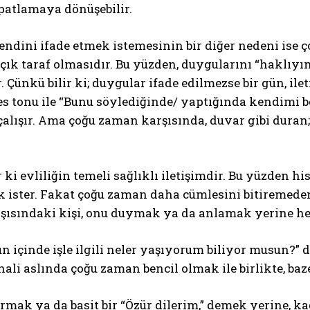
patlamaya dönüşebilir.
ndini ifade etmek istemesinin bir diğer nedeni ise ço
açık taraf olmasıdır. Bu yüzden, duygularını “haklıyı
ir. Çünkü bilir ki; duygular ifade edilmezse bir gün, il
es tonu ile “Bunu söylediğinde/ yaptığında kendimi 
alışır. Ama çoğu zaman karşısında, duvar gibi dura
 ki evliliğin temeli sağlıklı iletişimdir. Bu yüzden hiss
ister. Fakat çoğu zaman daha cümlesini bitiremeden 
şısındaki kişi, onu duymak ya da anlamak yerine h
ün içinde işle ilgili neler yaşıyorum biliyor musun?”
li aslında çoğu zaman bencil olmak ile birlikte, baz
mak ya da basit bir “Özür dilerim,” demek yerine, k