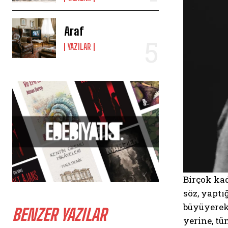
Araf
YAZILAR
Birçok kad
söz, yaptı
büyüyerek
BENZER YAZILAR
yerine, tü