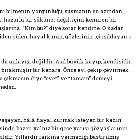
ğını bilmenin yorgunluğu, susmanın en azından
 huzurlu bir sükûnet değil, içini kemiren bir
kışlarına. “Kim bu?” diye sorar kendine. O kadar
en gülen, hayal kuran, gözlerinin içi ışıldayan o
 da anlayışı değildir. Asıl büyük kayıp, kendisidir.
aş bırakmıştır bir kenara. Önce evi çekip çevirmek
ga çıkmasın diye “evet” ve “tamam” demeyi
tmeden.
yaşayan, hâlâ hayal kurmak isteyen bir kadın
sinde, bazen yalnız bir gece yarısı gözyaşlarının
dir. Yıllardır farkına varmadığı bastırılmış