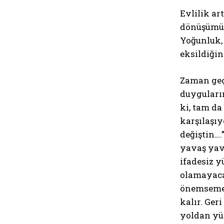
Evlilik ar
dönüşümün 
Yoğunluk, 
eksildiğin
Zaman geçti
duyguların
ki, tam da
karşılaşıy
değiştin….
yavaş yava
ifadesiz y
olamayacak
önemsemedi
kalır. Ger
yoldan yür