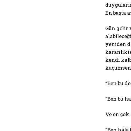
duyguları
En başta a
Gün gelir 
alabileceğ
yeniden do
karanlıkt
kendi kalb
küçümsenm
“Ben bu de
“Ben bu h
Ve en çok 
“Ben hâlâ