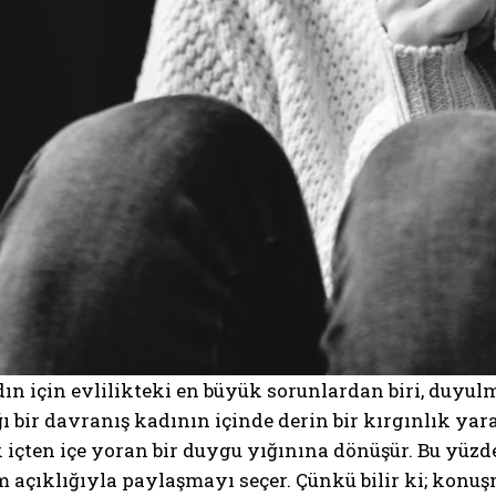
ın için evlilikteki en büyük sorunlardan biri, duyu
ğı bir davranış kadının içinde derin bir kırgınlık yara
 içten içe yoran bir duygu yığınına dönüşür. Bu yüz
m açıklığıyla paylaşmayı seçer. Çünkü bilir ki; konu