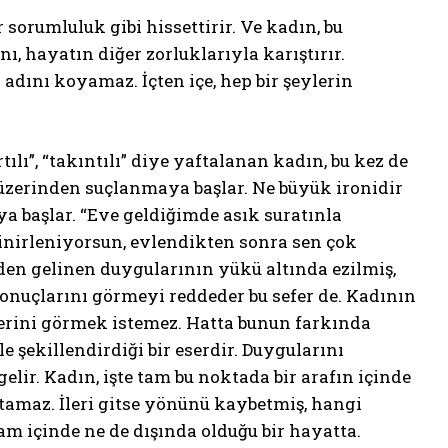
r sorumluluk gibi hissettirir. Ve kadın, bu
, hayatın diğer zorluklarıyla karıştırır.
adını koyamaz. İçten içe, hep bir şeylerin
tılı”, “takıntılı” diye yaftalanan kadın, bu kez de
i üzerinden suçlanmaya başlar. Ne büyük ironidir
a başlar. “Eve geldiğimde asık suratınla
inirleniyorsun, evlendikten sonra sen çok
den gelinen duygularının yükü altında ezilmiş,
onuçlarını görmeyi reddeder bu sefer de. Kadının
lerini görmek istemez. Hatta bunun farkında
 şekillendirdiği bir eserdir. Duygularını
lir. Kadın, işte tam bu noktada bir arafın içinde
atamaz. İleri gitse yönünü kaybetmiş, hangi
tam içinde ne de dışında olduğu bir hayatta.