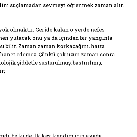
dini suçlamadan sevmeyi öğrenmek zaman alır.
yok olmaktır. Geride kalan o yerde nefes
amen yutacak onu ya da içinden bir yangınla
nu bilir. Zaman zaman korkacağını, hatta
e ihanet edemez. Çünkü çok uzun zaman sonra
olojik şiddetle susturulmuş, bastırılmış,
r;
i, belki de ilk kez, kendim için ayağa