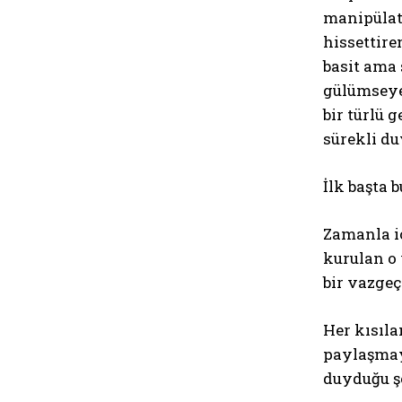
manipülati
hissettire
basit ama 
gülümseyeb
bir türlü 
sürekli du
İlk başta 
Zamanla iç
kurulan o 
bir vazgeçi
Her kısıla
paylaşmay
duyduğu şe