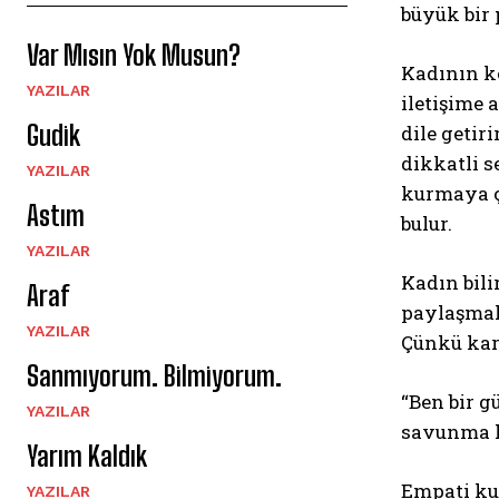
büyük bir 
Var Mısın Yok Musun?
Kadının ke
YAZILAR
iletişime 
Gudik
dile getir
dikkatli s
YAZILAR
kurmaya ç
Astım
bulur.
YAZILAR
Kadın bilir
Araf
paylaşmak 
YAZILAR
Çünkü kar
Sanmıyorum. Bilmiyorum.
“Ben bir g
YAZILAR
savunma ha
Yarım Kaldık
Empati kur
YAZILAR