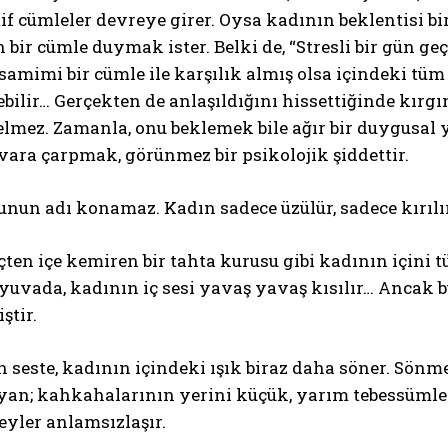
f cümleler devreye girer. Oysa kadının beklentisi bir 
n bir cümle duymak ister. Belki de, “Stresli bir gün g
samimi bir cümle ile karşılık almış olsa içindeki tüm 
ilir… Gerçekten de anlaşıldığını hissettiğinde kırgı
gelmez. Zamanla, onu beklemek bile ağır bir duygusal
vara çarpmak, görünmez bir psikolojik şiddettir.
bunun adı konamaz. Kadın sadece üzülür, sadece kırılı
ten içe kemiren bir tahta kurusu gibi kadının içini 
yuvada, kadının iç sesi yavaş yavaş kısılır… Ancak b
ştir.
n seste, kadının içindeki ışık biraz daha söner. Sönmey
an; kahkahalarının yerini küçük, yarım tebessümler
yler anlamsızlaşır.