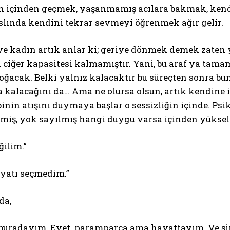
n içinden geçmek, yaşanmamış acılara bakmak, ken
slında kendini tekrar sevmeyi öğrenmek ağır gelir.
ve kadın artık anlar ki; geriye dönmek demek zaten 
i ciğer kapasitesi kalmamıştır. Yani, bu araf ya tam
ğacak. Belki yalnız kalacaktır bu süreçten sonra bu
a kalacağını da… Ama ne olursa olsun, artık kendin
inin atışını duymaya başlar o sessizliğin içinde. Psik
iş, yok sayılmış hangi duygu varsa içinden yükseli
ğilim.”
ayatı seçmedim.”
da,
 buradayım. Evet paramparça ama hayattayım. Ve şimd