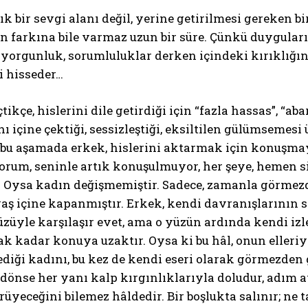
tık bir sevgi alanı değil, yerine getirilmesi gereken bi
farkına bile varmaz uzun bir süre. Çünkü duygularını
yorgunluk, sorumluluklar derken içindeki kırıklığın 
i hisseder…
kçe, hislerini dile getirdiği için “fazla hassas”, “abar
ı içine çektiği, sessizleştiği, eksiltilen gülümsemes
 bu aşamada erkek, hislerini aktarmak için konuşmay
orum, seninle artık konuşulmuyor, her şeye, hemen s
” Oysa kadın değişmemiştir. Sadece, zamanla görmez
ş içine kapanmıştır. Erkek, kendi davranışlarının s
üzüyle karşılaşır evet, ama o yüzün ardında kendi iz
 kadar konuya uzaktır. Oysa ki bu hâl, onun elleriyle
ği kadını, bu kez de kendi eseri olarak görmezden ge
i dönse her yanı kalp kırgınlıklarıyla doludur, adım 
üyeceğini bilemez hâldedir. Bir boşlukta salınır; ne 