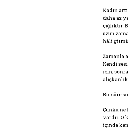
Kadın artı
daha az ya
çığlıktır.
uzun zaman
hâli gitmiş
Zamanla an
Kendi sesi
için, son
alışkanlık
Bir süre so
Çünkü ne 
vardır. O 
içinde ken