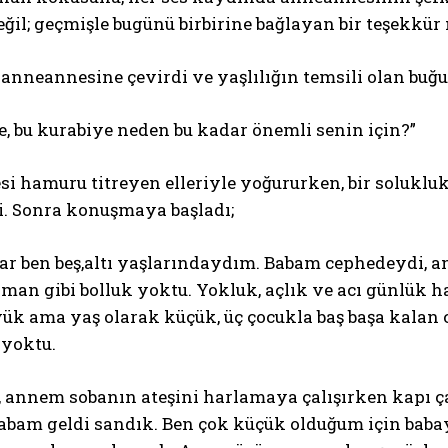
eğil; geçmişle bugünü birbirine bağlayan bir teşekkü
anneannesine çevirdi ve yaşlılığın temsili olan buğ
, bu kurabiye neden bu kadar önemli senin için?”
i hamuru titreyen elleriyle yoğururken, bir soluk
i. Sonra konuşmaya başladı;
ar ben beş,altı yaşlarındaydım. Babam cephedeydi, a
man gibi bolluk yoktu. Yokluk, açlık ve acı günlük h
ük ama yaş olarak küçük, üç çocukla baş başa kalan c
yoktu.
 annem sobanın ateşini harlamaya çalışırken kapı çal
abam geldi sandık. Ben çok küçük olduğum için baba