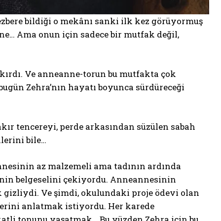
ezbere bildiği o mekânı sanki ilk kez görüyormuş
ne… Ama onun için sadece bir mutfak değil,
akırdı. Ve anneanne-torun bu mutfakta çok
 bugün Zehra’nın hayatı boyunca sürdüreceği
akır tencereyi, perde arkasından süzülen sabah
lerini bile…
nnesinin az malzemeli ama tadının ardında
enin belgeselini çekiyordu. Anneannesinin
ık gizliydi. Ve şimdi, okulundaki proje ödevi olan
klerini anlatmak istiyordu. Her karede
atli tonunu yaşatmak… Bu yüzden Zehra için bu