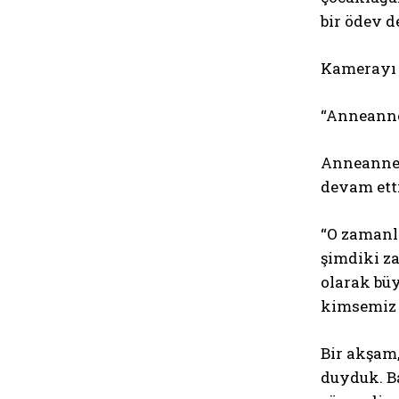
bir ödev d
Kamerayı 
“Anneanne
Anneannes
devam ett
“O zamanl
şimdiki za
olarak büy
kimsemiz 
Bir akşam,
duyduk. B