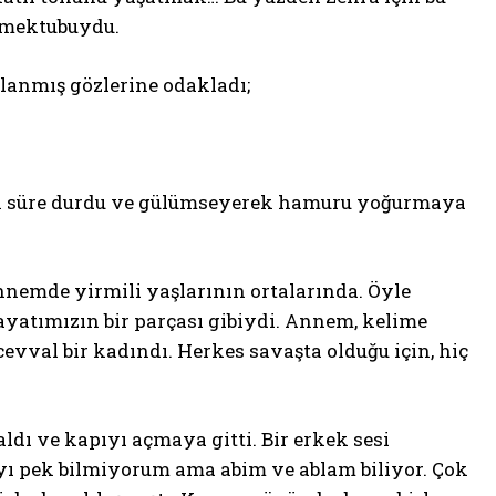
r mektubuydu.
ulanmış gözlerine odakladı;
luk süre durdu ve gülümseyerek hamuru yoğurmaya
nnemde yirmili yaşlarının ortalarında. Öyle
ayatımızın bir parçası gibiydi. Annem, kelime
evval bir kadındı. Herkes savaşta olduğu için, hiç
dı ve kapıyı açmaya gitti. Bir erkek sesi
yı pek bilmiyorum ama abim ve ablam biliyor. Çok