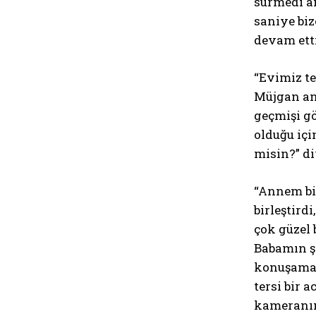
sürmedi a
saniye biz
devam etti
“Evimiz te
Müjgan ann
geçmişi gö
olduğu iç
misin?” di
“Annem bir
birleştird
çok güzel
Babamın şe
konuşamad
tersi bir 
kameranın