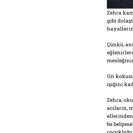
Zehra kame
gibi dola
hayallerin
Çünkü, an
eğlenirler
mesleğini
Un kokusun
ışığını ka
Zehra, ok
acıların, 
ellerinden
bu belgese
çocukluğu