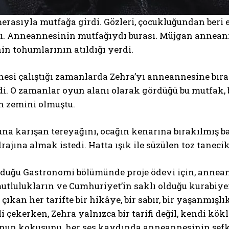
rasıyla mutfağa girdi. Gözleri, çocukluğundan beri 
ştı. Anneannesinin mutfağıydı burası. Müjgan annean
in tohumlarının atıldığı yerdi.
nesi çalıştığı zamanlarda Zehra’yı anneannesine bır
di. O zamanlar oyun alanı olarak gördüğü bu mutfak,
n zemini olmuştu.
a karışan tereyağını, ocağın kenarına bırakılmış b
drajına almak istedi. Hatta ışık ile süzülen toz tanecik
uduğu Gastronomi bölümünde proje ödevi için, annea
mutlulukların ve Cumhuriyet’in saklı olduğu kurabiy
 çıkan her tarifte bir hikâye, bir sabır, bir yaşanmışl
li çekerken, Zehra yalnızca bir tarifi değil, kendi kö
nun kokusunu, her ses kaydında anneannesinin şefk