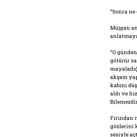
“Sonra ne
Müjgan ann
anlatmaya
“O günden
götürür s
mayaladığ
akşam yapt
kabını düş
aldı ve hı
Bilemezdi
Fırından m
gözlerini 
sesiyle açt