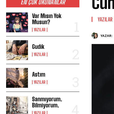
Cum
EN ÇOK OKUNANLAR
Var Mısın Yok
YAZILAR
Musun?
YAZILAR
YAZAR:
Gudik
YAZILAR
Astım
YAZILAR
Sanmıyorum.
Bilmiyorum.
YAZILAR