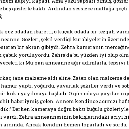
nnem kapıyı kapadı. Ama yüzü sapsarı olmuş, gözler
e boş gözlerle baktı. Ardından sessizce mutfağa geç
;
k göz odadan ibaretti; o küçük odada bir tezgah vardı
eanne. Gözleri, şekil verdiği kurabiyelerin üzerinde
steren bir ekran gibiydi. Zehra kameranın merceğind
in çabuk yoruluyordu. Zehra’da bu yüzden iyi olup o
yecekti ki Müjgan anneanne ağır adımlarla, tepsiyi 
kaç tane malzeme aldı eline. Zaten olan malzeme de 
i, hamur yaptı, yoğurdu, yuvarlak şekiller verdi ve 
 bir koku yayılmaya başladı. O gün odaya yayılan o 
hit haberiymiş gelen. Annem kendince acımızı hafifle
ık.” Derken kameraya doğru baktı buğulu gözleriyl
acı vardı. Zehra anneannesinin bakışlarındaki acıyı h
 ardında. Ancak kendini hemen toparladı ve sordu;