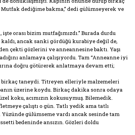
i de donuklaşmıştı. Kapının önünde durup birkaç
ti. Mutfak dediğime bakma,” dedi gülümseyerek ve
, işte orası bizim mutfağımızdı.” Burada durdu
 kaldı, ancak sanki gördüğü kurabiye değil de,
en çekti gözlerini ve anneannesine baktı. Yaşı
lmadığını anlamaya çalışıyordu. Tam “Anneanne iyi
fırına doğru götürerek anlatmaya devam etti;
birkaç taneydi. Titreyen elleriyle malzemeleri
sobanın üzerine koydu. Birkaç dakika sonra odaya
güzel koku, acımızın kokusuymuş. Bilemedik.
tmeye çalıştı o gün. Tatlı yedik ama tatlı
e. Yüzünde gülümseme vardı ancak sesinde tam
issetti bedeninde ansızın. Gözleri doldu