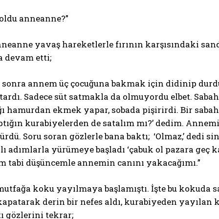
 oldu anneanne?”
eanne yavaş hareketlerle fırının karşısındaki sanda
 devam etti;
 sonra annem üç çocuğuna bakmak için didinip durdu.
atardı. Sadece süt satmakla da olmuyordu elbet. Sab
ı hamurdan ekmek yapar, sobada pişirirdi. Bir saba
ığın kurabiyelerden de satalım mı?’ dedim. Annemin 
ürdü. Soru soran gözlerle bana baktı; ‘Olmaz,’ dedi sin
zlı adımlarla yürümeye başladı ‘çabuk ol pazara geç k
m tabi düşüncemle annemin canını yakacağımı.”
utfağa koku yayılmaya başlamıştı. İşte bu kokuda sad
kapatarak derin bir nefes aldı, kurabiyeden yayılan
ı gözlerini tekrar;