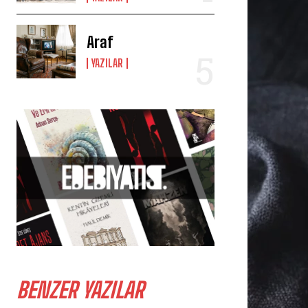
Araf
YAZILAR
BENZER YAZILAR