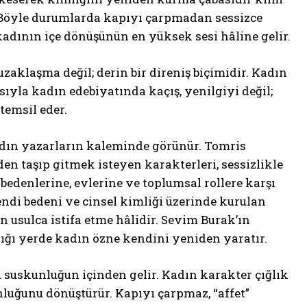
 Böyle durumlarda kapıyı çarpmadan sessizce
kadının içe dönüşünün en yüksek sesi hâline gelir.
zaklaşma değil; derin bir direniş biçimidir. Kadın
ıyla kadın edebiyatında kaçış, yenilgiyi değil;
temsil eder.
kadın yazarların kaleminde görünür. Tomris
en taşıp gitmek isteyen karakterleri, sessizlikle
 bedenlerine, evlerine ve toplumsal rollere karşı
di bedeni ve cinsel kimliği üzerinde kurulan
n usulca istifa etme hâlidir. Sevim Burak’ın
ldığı yerde kadın özne kendini yeniden yaratır.
 suskunluğun içinden gelir. Kadın karakter çığlık
nluğunu dönüştürür. Kapıyı çarpmaz, “affet”