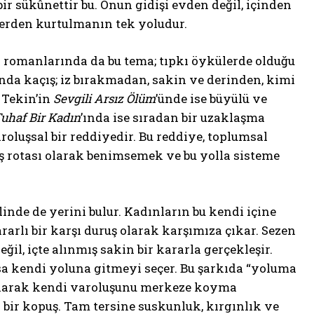
r sükûnettir bu. Onun gidişi evden değil, içinden
klerden kurtulmanın tek yoludur.
k romanlarında da bu tema; tıpkı öykülerde olduğu
rında kaçış; iz bırakmadan, sakin ve derinden, kimi
 Tekin’in
Sevgili Arsız Ölüm
’ünde ise büyülü ve
uhaf Bir Kadın
’ında ise sıradan bir uzaklaşma
roluşsal bir reddiyedir. Bu reddiye, toplumsal
çış rotası olarak benimsemek ve bu yolla sisteme
inde de yerini bulur. Kadınların bu kendi içine
arlı bir karşı duruş olarak karşımıza çıkar. Sezen
il, içte alınmış sakin bir kararla gerçekleşir.
a kendi yoluna gitmeyi seçer. Bu şarkıda “yoluma
tularak kendi varoluşunu merkeze koyma
ı bir kopuş. Tam tersine suskunluk, kırgınlık ve