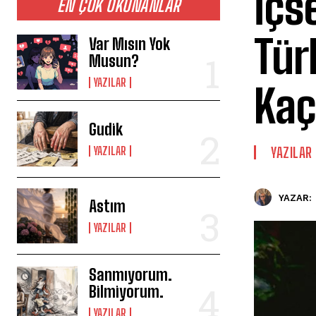
İçs
EN ÇOK OKUNANLAR
Tür
Var Mısın Yok
Musun?
YAZILAR
Kaç
Gudik
YAZILAR
YAZILAR
YAZAR:
Astım
YAZILAR
Sanmıyorum.
Bilmiyorum.
YAZILAR