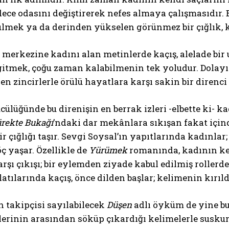
ece odasını değiştirerek nefes almaya çalışmasıdır.
ülmek ya da derinden yükselen görünmez bir çığlık, 
merkezine kadını alan metinlerde kaçış, alelade bir u
gitmek, çoğu zaman kalabilmenin tek yoludur. Dolayıs
 zincirlerle örülü hayatlara karşı sakin bir direnci 
ülüğünde bu direnişin en berrak izleri -elbette ki- 
rekte Bukağı
’ndaki dar mekânlara sıkışan fakat içind
r çığlığı taşır. Sevgi Soysal’ın yapıtlarında kadınlar;
öç yaşar. Özellikle de
Yürümek
romanında, kadının ken
rşı çıkışı; bir eylemden ziyade kabul edilmiş rollerde
latılarında kaçış, önce dilden başlar; kelimenin kırı
n takipçisi sayılabilecek
Düşen
adlı öyküm de yine bu
lerinin arasından söküp çıkardığı kelimelerle susku