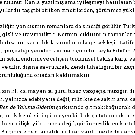
 tutunur. Kanla yazılmış ama iyileşmeyi hatırlatan bi
, yıllardır taş gibi biriken zincirlerden, görünmez yü
zliğin yankısının romanlara da sindiği görülür. Tür
el, gizli ve travmatiktir. Nermin Yıldırım’ın romanla
afızanın karanlık kıvrımlarında gerçekleşir. Latife
; gerçekliği yeniden kurma biçimidir. Leyla Erbil’in
T
ını şekillendirmeye çalışan toplumsal bakışa karşı va
 ve dilin dışına savrularak, kendi tuhaflığını bir ka
zorunluluğunu ortadan kaldırmaktır.
 sınırlı kalmayan bu gürültüsüz vazgeçiş, müziğin dil
, yalnızca edebiyatta değil; müzikte de sakin ama kar
Ben de Yoluma Giderim
şarkısında gitmek; bağırarak değ
e, artık kendisini görmeyen bir bakışa tutunmaktans
alnızca ilişkiyi bitirmek değil; görünmezlikten kur
 Bu gidişte ne dramatik bir firar vardır ne de destans