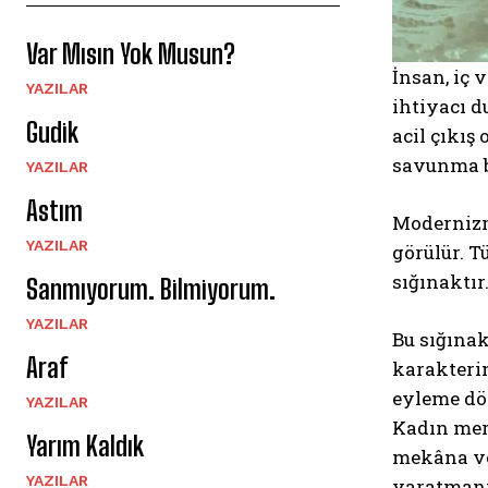
Var Mısın Yok Musun?
İnsan, iç
YAZILAR
ihtiyacı d
Gudik
acil çıkış
savunma bi
YAZILAR
Astım
Modernizmi
YAZILAR
görülür. T
sığınaktır
Sanmıyorum. Bilmiyorum.
YAZILAR
Bu sığınak
Araf
karakterin
eyleme dö
YAZILAR
Kadın merk
Yarım Kaldık
mekâna ve 
YAZILAR
yaratmanı