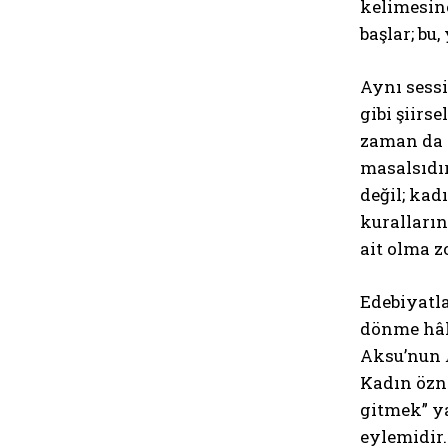
kelimesine
başlar; bu
Aynı sessi
gibi şiirs
zaman da h
masalsıdır
değil; kad
kuralların
ait olma 
Edebiyatla
dönme hâli
Aksu’nun
Kadın özn
gitmek” y
eylemidir.