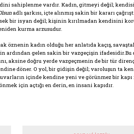
ini sahiplenme vardır. Kadın, gitmeyi değil; kendisi
Olsun
adlı şarkısı, içte alınmış sakin bir kararı çağrış
sek bir isyan değil; kişinin kırılmadan kendisini koru
eniden kurma arzusudur.
ak öznenin kadın olduğu her anlatıda kaçış, savaştak
in ardından gelen sakin bir vazgeçişin ifadesidir.B
ı, aksine doğru yerde vazgeçmenin de bir tür direnç,
ndine döner. O yol, bir gidişin değil; varoluşun ta ke
duvarların içinde kendine yeni ve görünmez bir kapı in
nmek için açtığı en derin, en insani kapıdır.