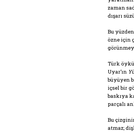
zaman sad
dışarı süz
Bu yüzden 
özne için 
görünmeyen
Türk öyküc
Uyar’ın
Yü
büyüyen bi
içsel bir g
baskıya ka
parçalı an
Bu çizgini
atmaz; diş