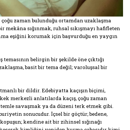
nda çoğu zaman bulunduğu ortamdan uzaklaşma
bir mekâna sığınmak, ruhsal sıkışmayı hafifleten
yanma eşiğini korumak için başvurduğu en yaygın
 temasının belirgin bir şekilde öne çıktığı
aklaşma, basit bir tema değil; varoluşsal bir
manlı bir dildir. Edebiyatta kaçışın biçimi,
Erkek merkezli anlatılarda kaçış, çoğu zaman
stemle savaşmak ya da düzeni terk etmek gibi.
iyetin sonucudur. İçsel bir göçtür; bedene,
puşun; kendine ait bir zihinsel sığınağı
 keserek kimliğini yeniden kurma çabasıdır kimi