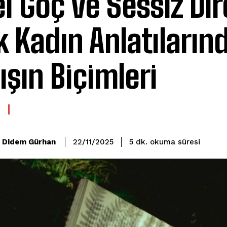
el Göç ve Sessiz Dir
k Kadın Anlatıların
ışın Biçimleri
okuma süresi
Didem Gürhan
5
dk.
22/11/2025