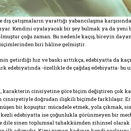
 ve dış çatışmaların yarattığı yabancılaşma karşısı
uyar. Kendini oyalayacak bir şey bulmak ya da yeni 
 olmuştur çoğu zaman. Bu nedenle kaçış, bireyin da
çimlerinden biri hâline gelmiştir.
n getirdiği hız ve baskı arttıkça, edebiyatta da kaçış
ürk edebiyatında -özellikle de çağdaş edebiyatta- bu uz
.
, karakterin cinsiyetine göre biçim değiştiren çok kat
 cinsiyetiyle doğrudan ilişkili biçimde farklılaşır. 
nüşen bir kopuştur: mücadele etmek, yola çıkmak, si
ezli edebiyatta ise çoğunlukla görünmeyen bir mecbur
dile sinen toplumsal tahakkümden zihinsel olarak ko
n ilk adımıdır. Kimi zaman kadının kendi saçlarını