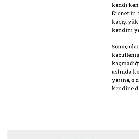
kendi kend
Erener’in
kaçış, yük
kendini y
Sonuç olar
kabulleniş
kaçmadığın
aslında ke
yerine, o 
kendine dö