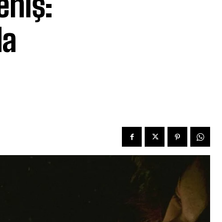
eniş:
da