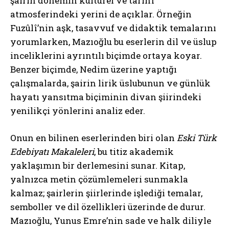
şairin dönemin kültürel ve tarihî
atmosferindeki yerini de açıklar. Örneğin
Fuzûlî’nin aşk, tasavvuf ve didaktik temalarını
yorumlarken, Mazıoğlu bu eserlerin dil ve üslup
inceliklerini ayrıntılı biçimde ortaya koyar.
Benzer biçimde, Nedim üzerine yaptığı
çalışmalarda, şairin lirik üslubunun ve günlük
hayatı yansıtma biçiminin divan şiirindeki
yenilikçi yönlerini analiz eder.
Onun en bilinen eserlerinden biri olan
Eski Türk
Edebiyatı Makaleleri
, bu titiz akademik
yaklaşımın bir derlemesini sunar. Kitap,
yalnızca metin çözümlemeleri sunmakla
kalmaz; şairlerin şiirlerinde işlediği temalar,
semboller ve dil özellikleri üzerinde de durur.
Mazıoğlu, Yunus Emre’nin sade ve halk diliyle