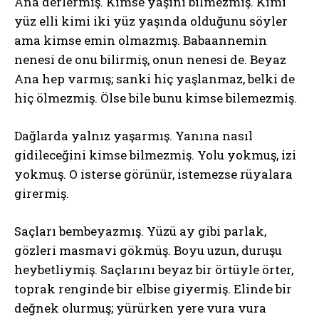
Ana derlermiş. Kimse yaşını bilmezmiş. Kimi
yüz elli kimi iki yüz yaşında olduğunu söyler
ama kimse emin olmazmış. Babaannemin
nenesi de onu bilirmiş, onun nenesi de. Beyaz
Ana hep varmış; sanki hiç yaşlanmaz, belki de
hiç ölmezmiş. Ölse bile bunu kimse bilemezmiş.
Dağlarda yalnız yaşarmış. Yanına nasıl
gidileceğini kimse bilmezmiş. Yolu yokmuş, izi
yokmuş. O isterse görünür, istemezse rüyalara
girermiş.
Saçları bembeyazmış. Yüzü ay gibi parlak,
gözleri masmavi gökmüş. Boyu uzun, duruşu
heybetliymiş. Saçlarını beyaz bir örtüyle örter,
toprak renginde bir elbise giyermiş. Elinde bir
değnek olurmuş; yürürken yere vura vura