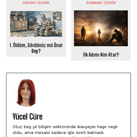
ÖNCEKI İÇERIK
SONRAKI İÇERIK
1. Öldüm, Gördünüz mü Ünal
Bey?
İlk Adımı Kim Atar?
Yücel Cüre
Otuz beş yıl bilişim sektöründe klavyeyle haşır neşir
oldu, ama mesaisi sadece işle sınırlı kalmadı.