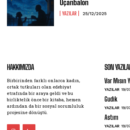
Uçanbalon
YAZILAR
25/12/2025
HAKKIMIZDA
SON YAZILA
Var Mısın
Birbirinden farklı onlarca kadın,
ortak tutkuları olan edebiyat
YAZILAR
19/0
etrafında bir araya geldi ve bu
Gudik
birliktelik önce bir kitaba, hemen
ardından da bir sosyal sorumluluk
YAZILAR
19/0
projesine dönüştü.
Astım
YAZILAR
19/0