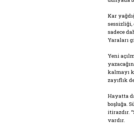
Kar yağdığ
sessizliği
sadece dah
Yaraları g
Yeni açılm
yazacağın 
kalmayı ka
zayıflık de
Hayatta da
boşluğa. S
itirazdır.
vardır.