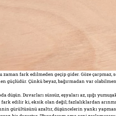
u zaman fark edilmeden geçip gider. Göze çarpmaz, s
den güçlüdür. Çünkü beyaz, bağırmadan var olabilmen
oda düşün. Duvarları süssüz, eşyaları az, ışığı yumuşak.
 fark edilir ki, eksik olan değil; fazlalıklardan arınmı
ihnin gürültüsünü azaltır, düşüncelerin yankı yapmasın
eyaz, bir duruştur. “Buradayım ama seni zorlamıyoru