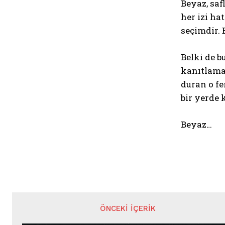
Beyaz, saf
her izi ha
seçimdir. 
Belki de b
kanıtlama
duran o fe
bir yerde 
Beyaz…
ÖNCEKI İÇERIK