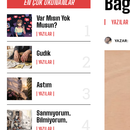
Bağ
EN ÇOK OKUNANLAR
Var Mısın Yok
YAZILAR
Musun?
YAZILAR
YAZAR:
Gudik
YAZILAR
Astım
YAZILAR
Sanmıyorum.
Bilmiyorum.
YAZILAR