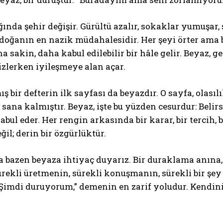
ında şehir değişir. Gürültü azalır, sokaklar yumuşar, 
, doğanın en nazik müdahalesidir. Her şeyi örter ama 
a sakin, daha kabul edilebilir bir hâle gelir. Beyaz, g
izlerken iyileşmeye alan açar.
ış bir defterin ilk sayfası da beyazdır. O sayfa, olas
sana kalmıştır. Beyaz, işte bu yüzden cesurdur: Beli
bul eder. Her rengin arkasında bir karar, bir tercih, 
ğil; derin bir özgürlüktür.
 bazen beyaza ihtiyaç duyarız. Bir duraklama anına,
ürekli üretmenin, sürekli konuşmanın, sürekli bir şe
 “Şimdi duruyorum,” demenin en zarif yoludur. Kendi