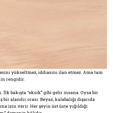
esini yükseltmez, iddiasını ilan etmez. Ama tam
in rengidir.
 İlk bakışta “eksik” gibi gelir insana. Oysa bir
ş bir alandır orası. Beyaz, kalabalığı dışarıda
a izin verir. Her şeyin üst üste yığıldığı
m,” demenin hâlidir.