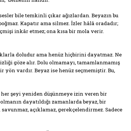
sesler bile temkinli çıkar ağızlardan. Beyazın bu
boğmaz. Kapatır ama silmez. İzler hâlâ oradadır;
eçmişi inkâr etmez; ona kısa bir mola verir.
ılıklarla doludur ama henüz hiçbirini dayatmaz. Ne
rsizliği göze alır. Dolu olmamayı, tamamlanmamış
bir yön vardır. Beyaz ise henüz seçmemiştir. Bu,
 her şeyi yeniden düşünmeye izin veren bir
y olmanın dayatıldığı zamanlarda beyaz, bir
ni savunmaz, açıklamaz, gerekçelendirmez. Sadece