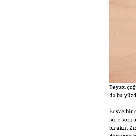
Beyaz, çoğ
da bu yüz
Beyaz bir 
süre sonra
bırakır. Z
dünyada b