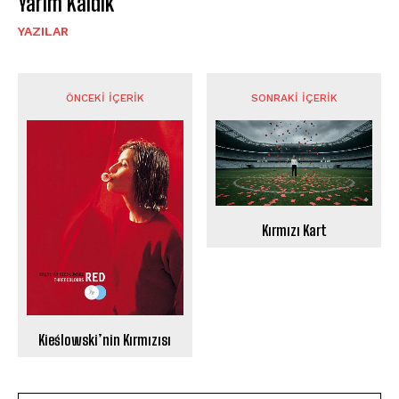
Yarım Kaldık
YAZILAR
ÖNCEKI İÇERIK
SONRAKI İÇERIK
Kırmızı Kart
Kieślowski’nin Kırmızısı