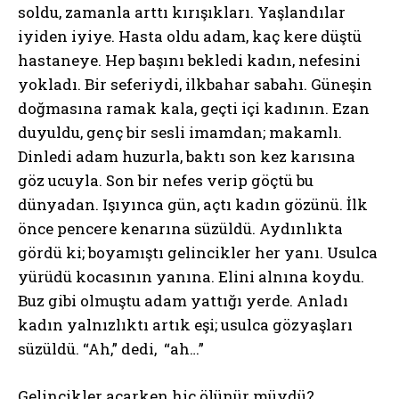
soldu, zamanla arttı kırışıkları. Yaşlandılar
iyiden iyiye. Hasta oldu adam, kaç kere düştü
hastaneye. Hep başını bekledi kadın, nefesini
yokladı. Bir seferiydi, ilkbahar sabahı. Güneşin
doğmasına ramak kala, geçti içi kadının. Ezan
duyuldu, genç bir sesli imamdan; makamlı.
Dinledi adam huzurla, baktı son kez karısına
göz ucuyla. Son bir nefes verip göçtü bu
dünyadan. Işıyınca gün, açtı kadın gözünü. İlk
önce pencere kenarına süzüldü. Aydınlıkta
gördü ki; boyamıştı gelincikler her yanı. Usulca
yürüdü kocasının yanına. Elini alnına koydu.
Buz gibi olmuştu adam yattığı yerde. Anladı
kadın yalnızlıktı artık eşi; usulca gözyaşları
süzüldü. “Ah,” dedi, “ah…”
Gelincikler açarken hiç ölünür müydü?