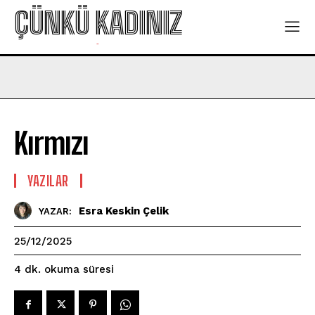
ÇÜNKÜ KADINIZ
-
Kırmızı
YAZILAR
Esra Keskin Çelik
YAZAR:
25/12/2025
okuma süresi
4
dk.