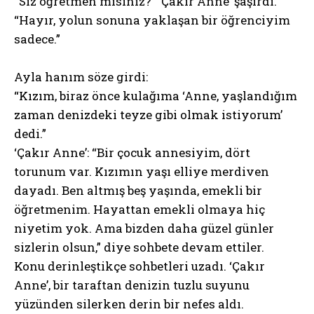
“Siz öğretmen misiniz?” ‘Çakır Anne’ şaşırdı.
“Hayır, yolun sonuna yaklaşan bir öğrenciyim
sadece.”
Ayla hanım söze girdi:
“Kızım, biraz önce kulağıma ‘Anne, yaşlandığım
zaman denizdeki teyze gibi olmak istiyorum’
dedi.”
‘Çakır Anne’: “Bir çocuk annesiyim, dört
torunum var. Kızımın yaşı elliye merdiven
dayadı. Ben altmış beş yaşında, emekli bir
öğretmenim. Hayattan emekli olmaya hiç
niyetim yok. Ama bizden daha güzel günler
sizlerin olsun,” diye sohbete devam ettiler.
Konu derinleştikçe sohbetleri uzadı. ‘Çakır
Anne’, bir taraftan denizin tuzlu suyunu
yüzünden silerken derin bir nefes aldı.