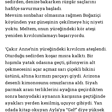
sedirden, denize bakarken rüzgâr saçlarını
hafifçe savurmaya başladı.
Mevsim sonbahar olmasına rağmen Boğaziçi
köyünden yaz güneşinin çekilmeye hiç niyeti
yoktu. Meltem, onun yüreğindeki kör ateşi
yeniden kıvılcımlamayı başarıyordu.
‘Çakır Anne’nin yüreğindeki kıvılcım ateşlendi.
Oturduğu sedirden koşar mısra kalktı. Bir
hışımla yatak odasına geçti, şifonyerin alt
çekmecesini açar açmaz sarı çiçekli bikini
üstünü, altına kırmızı parçayı giydi. Arizona
desenli kimonosunu omuzlarına aldı. Siyah
parmak arası terliklerini ayağına geçirdikten
sonra banyodaki aynanın karşısına geçtiğinde
ayakları yerden kesilmiş, uçuyor gibiydi. Yan
odada kitap okuyan Ayla’ya “Gel!” diye yüksek