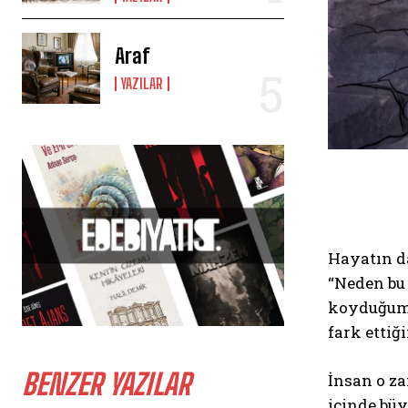
Araf
YAZILAR
Hayatın da
“Neden bu 
koyduğumu
fark ettiğ
BENZER YAZILAR
İnsan o z
içinde büy