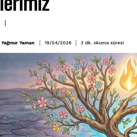
lerimiz
okuma süresi
Yağmur Yaman
3
dk.
19/04/2026