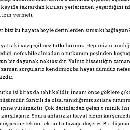
 keyifle tekrardan kırılan yerlerinden yeşerdiğini i
 izin vermeli.
i bizi bu hayata böyle derinlerden sımsıkı bağlayan
ayattaki vazgeçilmez tutkularımız. Hepimizin aradığı 
diği, nefes bile almadan o tutkunun peşinden koştuğ
un bir dayanak noktasıdır. Yalnız hissettiğin zamanla
 zaman sorgularız kendimizi; bu hayat dümdüz nefes a
izdir.
tutku işi biraz da tehlikelidir. İnsanı önce göklere çık
önüşümdür. Sancılı da olsa, tanıdığımız acılara tut
çine yürümektir. Çok derinlerden gelen o minik fısı
 karşılaşırız. Sonra anlarız ki hayat bizim karşımızd
şçesine tekrar tekrar bu tuzağa düşeriz. Bir düşman 