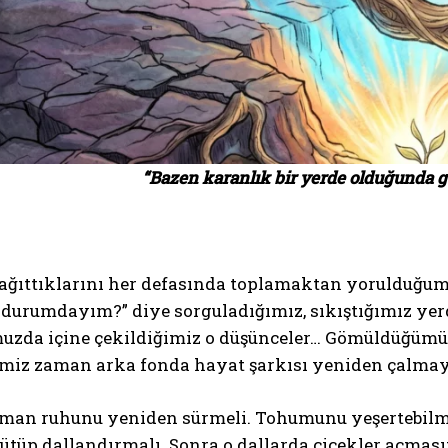
“Bazen karanlık bir yerde olduğunda 
ğıttıklarını her defasında toplamaktan yorulduğumuz,
durumdayım?” diye sorguladığımız, sıkıştığımız yerd
zda içine çekildiğimiz o düşünceler… Gömüldüğümüz
imiz zaman arka fonda hayat şarkısı yeniden çalmay
aman ruhunu yeniden sürmeli. Tohumunu yeşertebilmek
ütüp dallandırmalı. Sonra o dallarda çiçekler açması