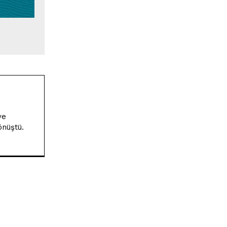
ve
önüştü.