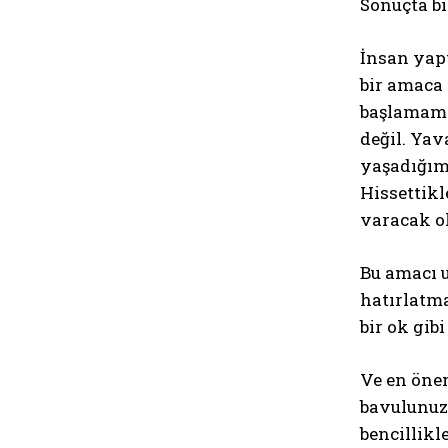
Sonuçta b
İnsan yapt
bir amaca 
başlamamı
değil. Yav
yaşadığımı
Hissettikl
varacak o
Bu amacı 
hatırlatma
bir ok gib
Ve en önem
bavulunuza
bencillikl