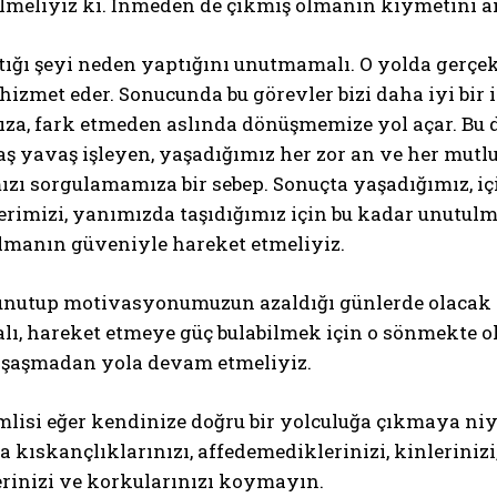
ilmeliyiz ki. İnmeden de çıkmış olmanın kıymetini 
ığı şeyi neden yaptığını unutmamalı. O yolda gerçek
hizmet eder. Sonucunda bu görevler bizi daha iyi bir
za, fark etmeden aslında dönüşmemize yol açar. Bu d
aş yavaş işleyen, yaşadığımız her zor an ve her mutlu
zı sorgulamamıza bir sebep. Sonuçta yaşadığımız, iç
erimizi, yanımızda taşıdığımız için bu kadar unutulm
lmanın güveniyle hareket etmeliyiz.
unutup motivasyonumuzun azaldığı günlerde olacak 
lı, hareket etmeye güç bulabilmek için o sönmekte o
i şaşmadan yola devam etmeliyiz.
lisi eğer kendinize doğru bir yolculuğa çıkmaya niye
 kıskançlıklarınızı, affedemediklerinizi, kinlerinizi,
erinizi ve korkularınızı koymayın.