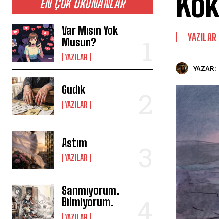
Kök
EN ÇOK OKUNANLAR
Var Mısın Yok
YAZILAR
Musun?
YAZILAR
YAZAR:
Gudik
YAZILAR
Astım
YAZILAR
Sanmıyorum.
Bilmiyorum.
YAZILAR