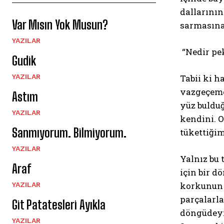
dallarının
Var Mısın Yok Musun?
sarmasına
YAZILAR
“Nedir pek
Gudik
YAZILAR
Tabii ki h
vazgeçeme
Astım
yüz bulduğ
YAZILAR
kendini. O
Sanmıyorum. Bilmiyorum.
tükettiğim
YAZILAR
Yalnız bu 
Araf
için bir d
korkunun i
YAZILAR
parçalarla
Git Patatesleri Ayıkla
döngüdeymi
YAZILAR