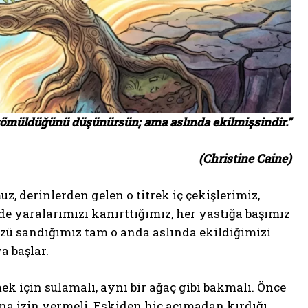
gömüldüğünü düşünürsün; ama aslında ekilmişsindir.”
(Christine Caine)
 derinlerden gelen o titrek iç çekişlerimiz,
e yaralarımızı kanırttığımız, her yastığa başımız
ü sandığımız tam o anda aslında ekildiğimizi
a başlar.
 için sulamalı, aynı bir ağaç gibi bakmalı. Önce
na izin vermeli. Eskiden hiç acımadan kırdığı