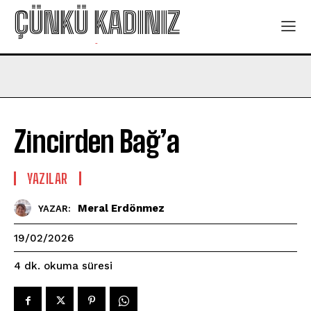
ÇÜNKÜ KADINIZ
-
Zincirden Bağ’a
YAZILAR
Meral Erdönmez
YAZAR:
19/02/2026
okuma süresi
4
dk.