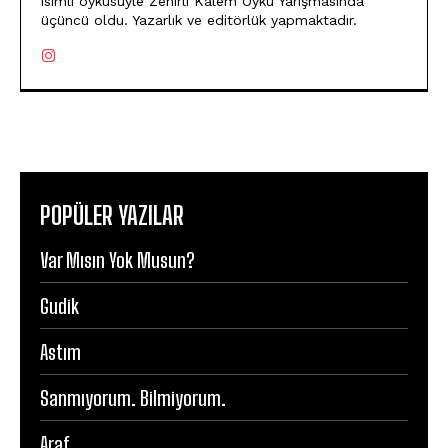
isimli öyküsüyle Zehirli Kalem Öykü Yarışmasında
üçüncü oldu. Yazarlık ve editörlük yapmaktadır.
POPÜLER YAZILAR
Var Mısın Yok Musun?
Gudik
Astım
Sanmıyorum. Bilmiyorum.
Araf