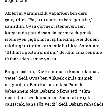
değersizlik.
Abilerim yaramazlık yaparken ben ders
çalışırdım. “Başarılı olursam beni görürler,”
sanırdım. Oysa görmek istemeyen, sen
karşısında parıldasan da görmez; duymak
istemeyen çığlıklarını işitmezmiş. Her dönem
takdir getirirdim karnemle birlikte. Soranlara,
“İftiharla geçtim sınıfımı,” derdim ama benimle
iftihar eden kimse yoktu.
Bir gün babam, “Kız kısmına bu kadar okumak
yeter,” dedi. Oysa ben yüksek okula gitmek
istiyordum. Beni kurtaran kişi Pamuk
babaannem oldu. Babamı o ikna etti. “Tüm
masrafları ben karşılarım, Sadakat de çok
çalışacak, bana söz verdi,” dedi. Babam rahatladı