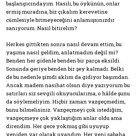
başlangıcındayım. Hasılı, bu öykünün, onlar
ermiş muradına, biz çıkalım kerevetine
cümlesiyle bitmeyeceğini anlamışsınızdır
sanıyorum. Nasıl bitirelim?
Herkes gittikten sonra nasıl devam ettim, bu
yaşıma nasıl geldim, anlatmadım değil mi?
Benden her gidenle benden bir parça eksildi.
Sonunda geriye benden bir şey kalmadı. Belki
de bu nedenle şimdi aklım da gidiyor başımdan.
Ancak madem nasihat olsun diye yazıyorum bu
satırları siz sevgili okuyucularıma, o hâlde şunu
da söylemeliyim. Hiçbir zaman vazgeçmedim,
bunu bilmelisiniz. Vazgeçmeyi çok istediğim,
vazgeçmeye çok yaklaştığım anlar oldu ama
direndim. Her gece yokmuş gibi uyuyup
yeniden var olarak uyandım. Her yeni sabaha