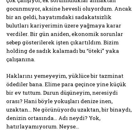
çok çalışıyor, ek sorumluluklar almaktan
gocunmuyor, aksine hevesli oluyordum. Ancak
bir an geldi, hayatımdaki sadakatsizlik
bulutları kariyerimin üzere yağmaya karar
verdiler. Bir gün aniden, ekonomik sorunlar
sebep gösterilerek işten çıkartıldım. Bizim
holding de sadık kalamadı bu “öteki” yaka
çalışanına.
Haklarını yemeyeyim, yüklüce bir tazminat
ödediler bana. Elime para geçince yine küçük
bir ev tuttum. Durun düşüneyim, neresiydi
orası? Hani böyle yokuşları denize inen,
uzaktan… Ne görünüyordu uzaktan, bir binaydı,
denizin ortasında… Adı neydi? Yok,
hatırlayamıyorum. Neyse…