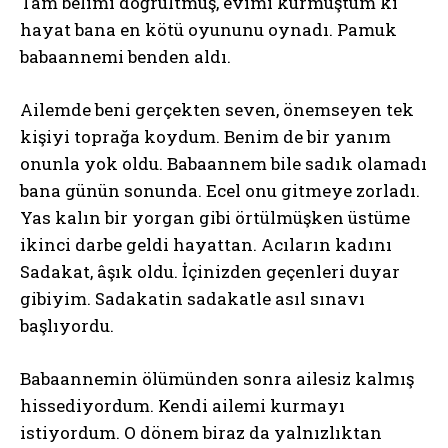
Tam belimi doğrultmuş, evimi kurmuştum ki
hayat bana en kötü oyununu oynadı. Pamuk
babaannemi benden aldı.
Ailemde beni gerçekten seven, önemseyen tek
kişiyi toprağa koydum. Benim de bir yanım
onunla yok oldu. Babaannem bile sadık olamadı
bana günün sonunda. Ecel onu gitmeye zorladı.
Yas kalın bir yorgan gibi örtülmüşken üstüme
ikinci darbe geldi hayattan. Acıların kadını
Sadakat, âşık oldu. İçinizden geçenleri duyar
gibiyim. Sadakatin sadakatle asıl sınavı
başlıyordu.
Babaannemin ölümünden sonra ailesiz kalmış
hissediyordum. Kendi ailemi kurmayı
istiyordum. O dönem biraz da yalnızlıktan