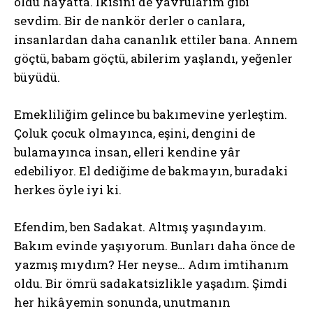
oldu hayatta. İkisini de yavrularım gibi
sevdim. Bir de nankör derler o canlara,
insanlardan daha cananlık ettiler bana. Annem
göçtü, babam göçtü, abilerim yaşlandı, yeğenler
büyüdü.
Emekliliğim gelince bu bakımevine yerleştim.
Çoluk çocuk olmayınca, eşini, dengini de
bulamayınca insan, elleri kendine yâr
edebiliyor. El dediğime de bakmayın, buradaki
herkes öyle iyi ki.
Efendim, ben Sadakat. Altmış yaşındayım.
Bakım evinde yaşıyorum. Bunları daha önce de
yazmış mıydım? Her neyse… Adım imtihanım
oldu. Bir ömrü sadakatsizlikle yaşadım. Şimdi
her hikâyemin sonunda, unutmanın