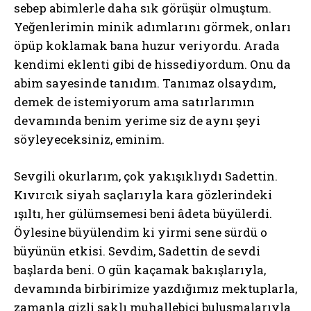
sebep abimlerle daha sık görüşür olmuştum.
Yeğenlerimin minik adımlarını görmek, onları
öpüp koklamak bana huzur veriyordu. Arada
kendimi eklenti gibi de hissediyordum. Onu da
abim sayesinde tanıdım. Tanımaz olsaydım,
demek de istemiyorum ama satırlarımın
devamında benim yerime siz de aynı şeyi
söyleyeceksiniz, eminim.
Sevgili okurlarım, çok yakışıklıydı Sadettin.
Kıvırcık siyah saçlarıyla kara gözlerindeki
ışıltı, her gülümsemesi beni âdeta büyülerdi.
Öylesine büyülendim ki yirmi sene sürdü o
büyünün etkisi. Sevdim, Sadettin de sevdi
başlarda beni. O gün kaçamak bakışlarıyla,
devamında birbirimize yazdığımız mektuplarla,
zamanla gizli saklı muhallebici buluşmalarıyla