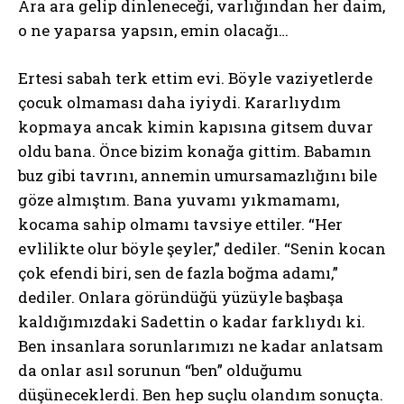
Ara ara gelip dinleneceği, varlığından her daim,
o ne yaparsa yapsın, emin olacağı…
Ertesi sabah terk ettim evi. Böyle vaziyetlerde
çocuk olmaması daha iyiydi. Kararlıydım
kopmaya ancak kimin kapısına gitsem duvar
oldu bana. Önce bizim konağa gittim. Babamın
buz gibi tavrını, annemin umursamazlığını bile
göze almıştım. Bana yuvamı yıkmamamı,
kocama sahip olmamı tavsiye ettiler. “Her
evlilikte olur böyle şeyler,” dediler. “Senin kocan
çok efendi biri, sen de fazla boğma adamı,”
dediler. Onlara göründüğü yüzüyle başbaşa
kaldığımızdaki Sadettin o kadar farklıydı ki.
Ben insanlara sorunlarımızı ne kadar anlatsam
da onlar asıl sorunun “ben” olduğumu
düşüneceklerdi. Ben hep suçlu olandım sonuçta.