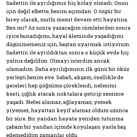
Sadettin ile ayrılığımız hiç kolay olmadı. Onun
için değil elbette, benim açımdan. O özgür bir
birey olarak, mutlu mesut devam etti hayatına.
Ben mi? Az sonra yazacağım cümlelerden sonra
iyice bunadığımı, hayal âleminde yaşadığımı
düşünmemeniz için, baştan uyarmak istiyorum.
Sadettin ile ayrıldıktan sonra o küçük evde hiç
yalnız değildim. Olmayı isterdim ancak
olamadım. Daha ayrılığımızın ilk günü bir öküz
yerleşti benim eve. Sabah, akşam, özellikle de
geceleri hep göğsüme çöreklendi, nefesimi
kesti, çığlık atacak noktalara getirip sessizce
yaşadı. Nefes alamaz, ağlayamaz, yemek
yiyemez, hayattan keyif alamaz oldum uzunca
bir süre. Bir yandan hayata yeniden tutunma
çabam bir yandan içimde koyulaşan yasla baş
edemediğim zamanlar oldu.