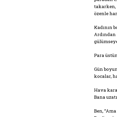
takarken, 
özenle har
Kadının b
Ardından a
gülümseyer
Para üstü
Gün boyunc
kocalar, h
Hava kara
Bana uzatı
Ben, “Ama