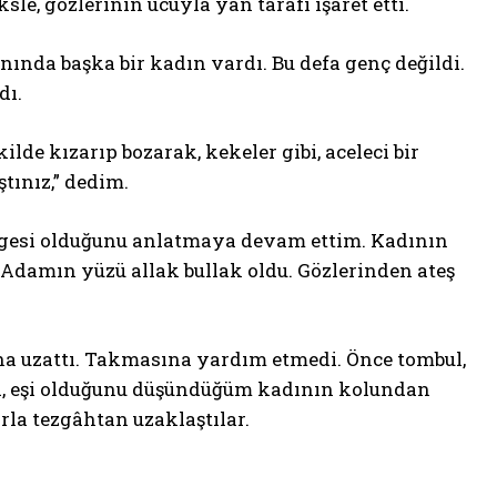
le, gözlerinin ucuyla yan tarafı işaret etti.
anında başka bir kadın vardı. Bu defa genç değildi.
dı.
lde kızarıp bozarak, kekeler gibi, aceleci bir
tınız,” dedim.
mgesi olduğunu anlatmaya devam ettim. Kadının
 Adamın yüzü allak bullak oldu. Gözlerinden ateş
 uzattı. Takmasına yardım etmedi. Önce tombul,
ra, eşi olduğunu düşündüğüm kadının kolundan
arla tezgâhtan uzaklaştılar.