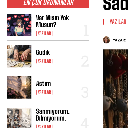
Sad
EN ÇOK OKUNANLAR
Var Mısın Yok
YAZILAR
Musun?
YAZILAR
YAZAR:
Gudik
YAZILAR
Astım
YAZILAR
Sanmıyorum.
Bilmiyorum.
YAZILAR