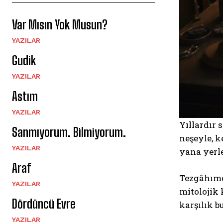
Var Mısın Yok Musun?
YAZILAR
Gudik
YAZILAR
Astım
YAZILAR
Yıllardır 
Sanmıyorum. Bilmiyorum.
neşeyle, k
YAZILAR
yana yerle
Araf
Tezgâhımda
YAZILAR
mitolojik 
Dördüncü Evre
karşılık 
YAZILAR