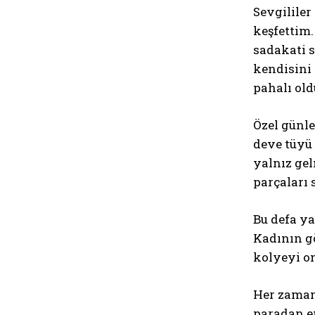
Sevgililer
keşfettim.
sadakati s
kendisini
pahalı old
Özel günle
deve tüyü 
yalnız gel
parçaları 
Bu defa ya
Kadının gö
kolyeyi on
Her zaman
paradan e