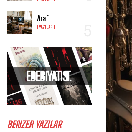
Araf
YAZILAR
BENZER YAZILAR