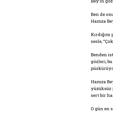
Bey’in göz
Ben de onu
Hamza Bey
Kırdığım p
sesle, “Ço
Benden is
gözleri, b
püskürüyo
Hamza Bey
yüzüksüz 
sert bir h
O gün en 