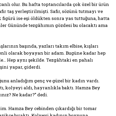
lı olur. Bu hafta toptancılarda çok özel bir ürün
r taş yerleştirilmişti. Safir, sözünü tutmayı ve
figürü ise eşi öldükten sonra yas tuttuğuna, hatta
liler Gününde tezgâhımın gözdesi bu olacaktı ama
larının başında, yazları takım elbise, kışları
zenli olarak boyayan bir adam. Bugüne kadar hep
e… Hep aynı şekilde. Tezgâhtaki en pahalı
şini yapar, giderdi.
ğunu anladığım genç ve güzel bir kadın vardı.
ttı, kolyeyi aldı, hayranlıkla baktı. Hamza Bey
sınız? Ne kadar?” dedi.
dim. Hamza Bey cebinden çıkardığı bir tomar
azikçe bıraktı. Kolyeyi kadının boynuna