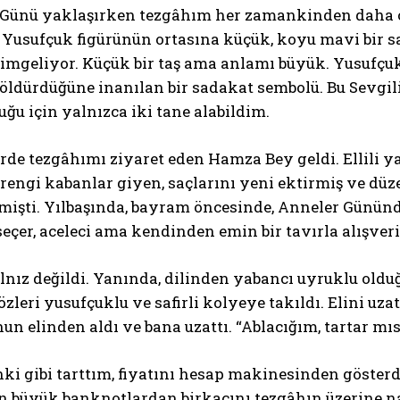
 Günü yaklaşırken tezgâhım her zamankinden daha can
 Yusufçuk figürünün ortasına küçük, koyu mavi bir safi
imgeliyor. Küçük bir taş ama anlamı büyük. Yusufçuk 
 öldürdüğüne inanılan bir sadakat sembolü. Bu Sevgi
uğu için yalnızca iki tane alabildim.
rde tezgâhımı ziyaret eden Hamza Bey geldi. Ellili yaş
rengi kabanlar giyen, saçlarını yeni ektirmiş ve dü
mişti. Yılbaşında, bayram öncesinde, Anneler Gününd
seçer, aceleci ama kendinden emin bir tavırla alışveri
lnız değildi. Yanında, dilinden yabancı uyruklu oldu
zleri yusufçuklu ve safirli kolyeye takıldı. Elini uza
un elinden aldı ve bana uzattı. “Ablacığım, tartar mı
ki gibi tarttım, fiyatını hesap makinesinden göster
n büyük banknotlardan birkaçını tezgâhın üzerine n