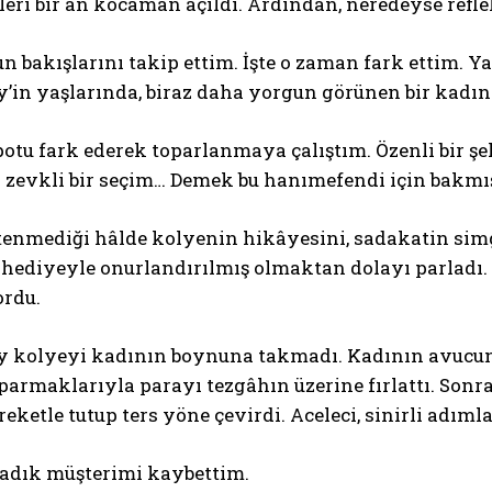
leri bir an kocaman açıldı. Ardından, neredeyse refleks
n bakışlarını takip ettim. İşte o zaman fark ettim. Y
’in yaşlarında, biraz daha yorgun görünen bir kadın
otu fark ederek toparlanmaya çalıştım. Özenli bir şeki
k zevkli bir seçim… Demek bu hanımefendi için bakmış
tenmediği hâlde kolyenin hikâyesini, sadakatin si
u hediyeyle onurlandırılmış olmaktan dolayı parladı.
rdu.
 kolyeyi kadının boynuna takmadı. Kadının avucuna
parmaklarıyla parayı tezgâhın üzerine fırlattı. Son
areketle tutup ters yöne çevirdi. Aceleci, sinirli adıml
sadık müşterimi kaybettim.