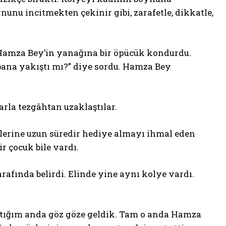
nunu incitmekten çekinir gibi, zarafetle, dikkatle,
 Hamza Bey’in yanağına bir öpücük kondurdu.
bana yakıştı mı?” diye sordu. Hamza Bey
rla tezgâhtan uzaklaştılar.
şlerine uzun süredir hediye almayı ihmal eden
r çocuk bile vardı.
ında belirdi. Elinde yine aynı kolye vardı.
ştığım anda göz göze geldik. Tam o anda Hamza