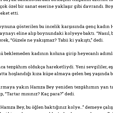
çok özel bir sanat eserine yaklaşır gibi davrandı. Boy
eket etti.
oynuna gösterilen bu incelik karşısında genç kadın
ynayı eline alıp boynundaki kolyeye baktı. “Nasıl, 
ek, “Güzele ne yakışmaz? Tabii ki yakıştı,” dedi.
nü beklemeden kadının koluna girip heyecanlı adımla
a tezgâhım oldukça hareketliydi. Yeni sevgililer, e
atta hoşlandığı kıza küpe almaya gelen beş yaşında bi
rmaya yakın Hamza Bey yeniden tezgâhımın yan taraf
p, “Tartar mısınız? Kaç para?” dedi.
 Hamza Bey, bu öğlen baktığınız kolye…” demeye çalı