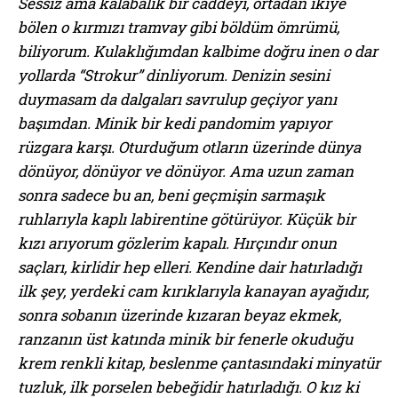
Sessiz ama kalabalık bir caddeyi, ortadan ikiye
bölen o kırmızı tramvay gibi böldüm ömrümü,
biliyorum. Kulaklığımdan kalbime doğru inen o dar
yollarda “Strokur” dinliyorum. Denizin sesini
duymasam da dalgaları savrulup geçiyor yanı
başımdan. Minik bir kedi pandomim yapıyor
rüzgara karşı. Oturduğum otların üzerinde dünya
dönüyor, dönüyor ve dönüyor. Ama uzun zaman
sonra sadece bu an, beni geçmişin sarmaşık
ruhlarıyla kaplı labirentine götürüyor. Küçük bir
kızı arıyorum gözlerim kapalı. Hırçındır onun
saçları, kirlidir hep elleri. Kendine dair hatırladığı
ilk şey, yerdeki cam kırıklarıyla kanayan ayağıdır,
sonra sobanın üzerinde kızaran beyaz ekmek,
ranzanın üst katında minik bir fenerle okuduğu
krem renkli kitap, beslenme çantasındaki minyatür
tuzluk, ilk porselen bebeğidir hatırladığı. O kız ki