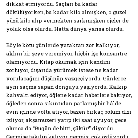
dikkat etmiyordu. Saçları bu kadar
dökülüyorken, bu kadar kilo almışken, o güzel
yüzü kilo alıp vermekten sarkmışken ojeler de
yoluk olsa olurdu. Hatta dünya yansa olurdu.
Böyle kötü günlerde yataktan zor kalkıyor,
aklını bir şeye veremiyor, hiçbir işe konsantre
olamıyordu. Kitap okumak için kendini
zorluyor, dışarıda yürümek istese ne kadar
yorulacağını düşünüp vazgeçiyordu. Günlerce
aynı saçma sapan döngüyü yaşıyordu. Kalkıp
kahvaltı ediyor, öğlene kadar haberlere bakıyor,
öğleden sonra sıkıntıdan patlamış bir hâlde
evin içinde volta atıyor, bazen birkaç bölüm dizi
izliyor, akşamüzeri yatıp iki saat uyuyor, gece
olunca da “Bugün de bitti, şükür!” diyordu.
Geçmişe takılıp kalıyor, geçmişi çok özlüyordu.