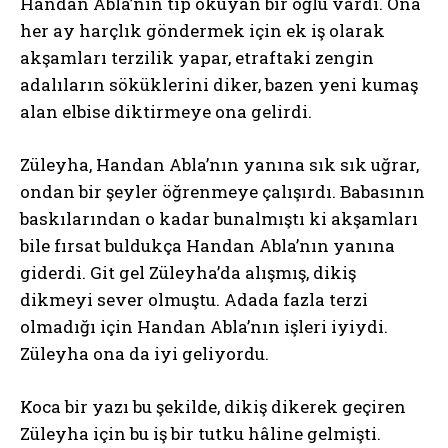
Handan Abla’nın tıp okuyan bir oğlu vardı. Ona
her ay harçlık göndermek için ek iş olarak
akşamları terzilik yapar, etraftaki zengin
adalıların söküklerini diker, bazen yeni kumaş
alan elbise diktirmeye ona gelirdi.
Züleyha, Handan Abla’nın yanına sık sık uğrar,
ondan bir şeyler öğrenmeye çalışırdı. Babasının
baskılarından o kadar bunalmıştı ki akşamları
bile fırsat buldukça Handan Abla’nın yanına
giderdi. Git gel Züleyha’da alışmış, dikiş
dikmeyi sever olmuştu. Adada fazla terzi
olmadığı için Handan Abla’nın işleri iyiydi.
Züleyha ona da iyi geliyordu.
Koca bir yazı bu şekilde, dikiş dikerek geçiren
Züleyha için bu iş bir tutku hâline gelmişti.