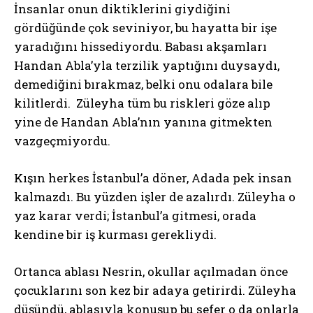
İnsanlar onun diktiklerini giydiğini
gördüğünde çok seviniyor, bu hayatta bir işe
yaradığını hissediyordu. Babası akşamları
Handan Abla’yla terzilik yaptığını duysaydı,
demediğini bırakmaz, belki onu odalara bile
kilitlerdi. Züleyha tüm bu riskleri göze alıp
yine de Handan Abla’nın yanına gitmekten
vazgeçmiyordu.
Kışın herkes İstanbul’a döner, Adada pek insan
kalmazdı. Bu yüzden işler de azalırdı. Züleyha o
yaz karar verdi; İstanbul’a gitmesi, orada
kendine bir iş kurması gerekliydi.
Ortanca ablası Nesrin, okullar açılmadan önce
çocuklarını son kez bir adaya getirirdi. Züleyha
düşündü, ablasıyla konuşup bu sefer o da onlarla