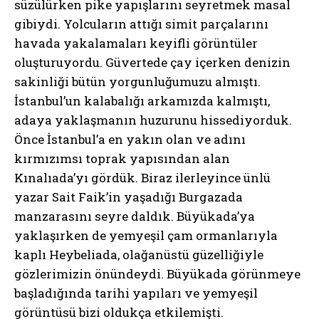
süzülürken pike yapışlarını seyretmek masal
gibiydi. Yolcuların attığı simit parçalarını
havada yakalamaları keyifli görüntüler
oluşturuyordu. Güvertede çay içerken denizin
sakinliği bütün yorgunluğumuzu almıştı.
İstanbul’un kalabalığı arkamızda kalmıştı,
adaya yaklaşmanın huzurunu hissediyorduk.
Önce İstanbul’a en yakın olan ve adını
kırmızımsı toprak yapısından alan
Kınalıada’yı gördük. Biraz ilerleyince ünlü
yazar Sait Faik’in yaşadığı Burgazada
manzarasını seyre daldık. Büyükada’ya
yaklaşırken de yemyeşil çam ormanlarıyla
kaplı Heybeliada, olağanüstü güzelliğiyle
gözlerimizin önündeydi. Büyükada görünmeye
başladığında tarihi yapıları ve yemyeşil
görüntüsü bizi oldukça etkilemişti.