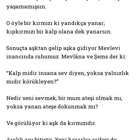
yaşamamışsın.
O öyle bir kırmızı ki yandıkça yanar;
kıpkırmızı bir kalp olana dek yanarsın.
Sonuçta aşktan gelip aşka gidiyor Mevlevi
inancında ruhumuz. Mevlâna ve Şems der ki:
“Kalp midir insana sev diyen, yoksa yalnızlık
mıdır körükleyen?”
Nedir seni sevmek; bir mum ateşi olmak mı,
yoksa yanan ateşe dokunmak mı?
Ve görülüyor ki aşk da kırmızıdır.
Aralık ayı bitiştir. Yeni kararlar arifesi de