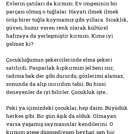
Evlerin çatıları da kırmızı. Ev imgesinin bir
parçası olmuş o tuğlalar. Hayatı ilmek ilmek
örüp birer tuğla koymamız gibi yıllara. Sıcaklık,
güven, huzur veren renk olarak kültürel
hafızaya da yerleşmiştir kırmızı. Kime iyi
gelmez ki?
Çocukluğumun şekercilerinde elma şekeri
satılırdı. Pasparlak kıpkırmızı jel beni ısır,
tadıma bak der gibi dururdu; gözlerimi alamaz,
sonunda da alıp ısırırdım tabii. Bu hissi
deneyenler de iyi bilirler. Çocukluk işte…
Peki ya içimizdeki çocuklar, hep daim. Büyüdük
herkes gibi. Bir gün âşık da olduk. Olmayan
varsa yaşamış saymasınlar kendilerini. O
kırmızı ateşe düşmediysen heyhat, sen hiç