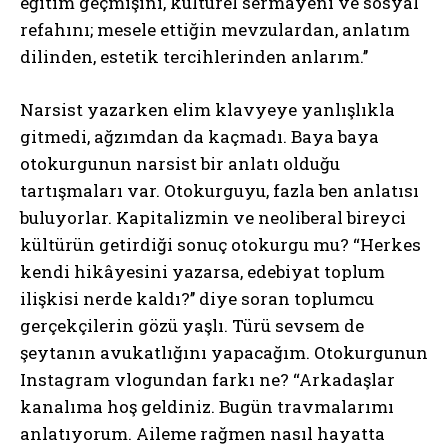
eğitim geçmişini, kültürel sermayeni ve sosyal
refahını; mesele ettiğin mevzulardan, anlatım
dilinden, estetik tercihlerinden anlarım.’’
Narsist yazarken elim klavyeye yanlışlıkla
gitmedi, ağzımdan da kaçmadı. Baya baya
otokurgunun narsist bir anlatı olduğu
tartışmaları var. Otokurguyu, fazla ben anlatısı
buluyorlar. Kapitalizmin ve neoliberal bireyci
kültürün getirdiği sonuç otokurgu mu? “Herkes
kendi hikâyesini yazarsa, edebiyat toplum
ilişkisi nerde kaldı?’’ diye soran toplumcu
gerçekçilerin gözü yaşlı. Türü sevsem de
şeytanın avukatlığını yapacağım. Otokurgunun
Instagram vlogundan farkı ne? “Arkadaşlar
kanalıma hoş geldiniz. Bugün travmalarımı
anlatıyorum. Aileme rağmen nasıl hayatta