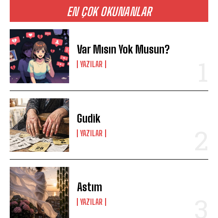
EN ÇOK OKUNANLAR
Var Mısın Yok Musun?
YAZILAR
Gudik
YAZILAR
Astım
YAZILAR