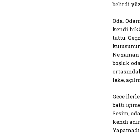
belirdi y
Oda. Odamı
kendi hikâ
tuttu. Geç
kutusunun 
Ne zaman ç
boşluk oda
ortasındak
leke, açıl
Gece ilerl
battı içim
Sesim, oda
kendi adı
Yapamadı