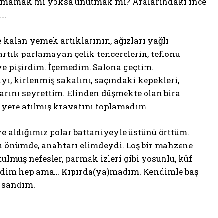
lamamak mı yoksa unutmak mı? Aralarındaki ince
a…
e kalan yemek artıklarının, ağızları yağlı
 artık parlamayan çelik tencerelerin, teflonu
ve pişirdim. İçemedim. Salona geçtim.
yı, kirlenmiş sakalını, saçındaki kepekleri,
larını seyrettim. Elinden düşmekte olan bira
, yere atılmış kravatını toplamadım.
iye aldığımız polar battaniyeyle üstünü örttüm.
 önümde, anahtarı elimdeydi. Loş bir mahzene
utulmuş nefesler, parmak izleri gibi yosunlu, küf
Bildim hep ama… Kıpırda(ya)madım. Kendimle baş
e sandım.