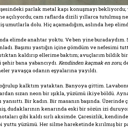
şesindeki parlak metal kapı konuşmayı bekliyordu; 
e açılıyordu; cam raflarda dizili yıllarca tutulmuş nef
iş umutlarla dolu. Hiç açamadığım, aslında hep elim
da elimde anahtar yoktu. Ve ben yine buradaydım. So
ınladı. Başımı yastığın içine gömdüm ve nefesimi tutt
tıktan kaldırıp ellerime baktım; avuçlarım bildik bi
i şehir bana yabancıydı.
Kendinden kaçmak en zoru,
de
eler yavaşça odanın eşyalarına yayıldı.
oğrulup kalktım yataktan. Banyoya gittim. Lavabon
ardan sızan neon bir ışıkla, yüzümü ikiye böldü. Ay
ı yansıttı. Bir kadın. Bir masanın başında. Üzerinde 
ş, dudaklarının kenarında eski bir sözün izi duruyo
otaları gibi kaldı sırlı aksimde. Çaresizlik, kendinde
ibi yuttu yüzümü. Her silme hareketinde kırılmış bir