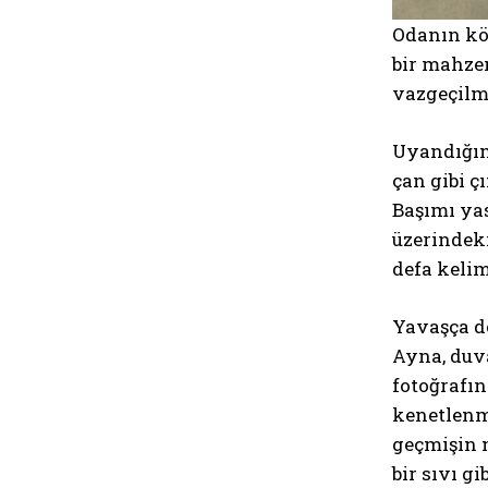
Odanın kö
bir mahzen
vazgeçilm
Uyandığım
çan gibi ç
Başımı yas
üzerindek
defa kelim
Yavaşça d
Ayna, duv
fotoğrafın
kenetlenmi
geçmişin n
bir sıvı g