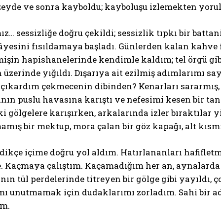
üzeyde ve sonra kayboldu; kayboluşu izlemekten yoru
z… sessizliğe doğru çekildi; sessizlik tıpkı bir battan
yesini fısıldamaya başladı. Günlerden kalan kahve f
mişin hapishanelerinde kendimle kaldım; tel örgü gib
üzerinde yığıldı. Dışarıya ait ezilmiş adımlarımı sa
ıkardım çekmecenin dibinden? Kenarları sararmış, iç
nın puslu havasına karıştı ve nefesimi kesen bir tan
i gölgelere karışırken, arkalarında izler bıraktılar yi
mamış bir mektup, mora çalan bir göz kapağı, alt kısm
edikçe içime doğru yol aldım. Hatırlananları hafifl
e. Kaçmaya çalıştım. Kaçamadığım her an, aynalarda 
nın tül perdelerinde titreyen bir gölge gibi yayıldı, ç
mı unutmamak için dudaklarımı zorladım. Sahi bir 
m.