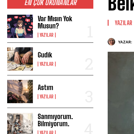
Bel
EN ÇOK OKUNANLAR
Var Mısın Yok
YAZILAR
Musun?
YAZILAR
YAZAR:
Gudik
YAZILAR
Astım
YAZILAR
Sanmıyorum.
Bilmiyorum.
YAZILAR