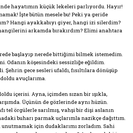
nde hayatımın küçük lekeleri parlıyordu. Hayır!
amak! İşte bütün mesele bu! Peki ya geride
ım? Hangi ayakkabıyı giyer, hangi izi silerdim?
hangilerini arkamda bırakırdım? Elimi anahtara
ede başlayıp nerede bittiğimi bilmek istemedim.
i. Odanın köşesindeki sessizliğe eğildim.
i. Şehrin gece sesleri ufaldı, fısıltılara dönüşüp
 doldu avuçlarıma.
du içerisi. Ayna, içimden sızan bir ışıkla,
 karşımda. Üçünün de gözlerinde aynı hüzün.
ı tel örgülerle sarılmış, vahşi bir dişi aslanın
ynadaki buharı parmak uçlarımla nazikçe dağıttım.
mı unutmamak için dudaklarımı zorladım. Sahi