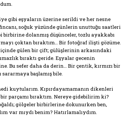
ldum.
iye gibi eşyaların üzerine serildi ve her nesne
incanı, soğuk yüzünde günlerin unuttuğu saatleri
i birbirine dolanmış düşünceler, tozlu ayakkabı
ymayı çoktan bıraktım… Bir fotoğraf ilişti gözüme.
inde gülen bir çift; gülüşlerinin arkasındaki
ımazlık bıraktı geride. Eşyalar gecenin
ne. Bu sefer daha da derin… Bir çentik, kırmızı bir
ı sararmaya başlamış bile.
etmedi kuytularım. Kıpırdayamamanın dikenleri
bir parçamı bıraktım. Nereye gidebilirim ki?
oğaldı; gölgeler birbirlerine dokunurken ben,
adım var mıydı benim? Hatırlamalıydım.