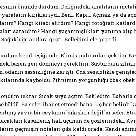
ısının önünde durdum. Deliğindeki anahtarın metali
 yaraların kırıklarıydı. Ben… Kapı… Açmak ya da açm
arım? Hangi kitabı alırdım? Hangi fotoğrafı katlard
aları sarardım? Hangi yaşanmışlıkları yanıma alıp 
Soğukluğu anılara geçti. Belleğimi ele geçirdi.
urdum kendi eşiğimde. Elimi anahtardan çektim. Ner
ek, bazen geri dönmeyi gerektirir. Susturdum zihnim
m, odanın sessizliğine karıştı. Oda sessizlikle genişled
kılarında kayboldu. Zihnimin yorgunluğu öbek öbek
ndüm tekrar. Sıcak suyu açtım. Bekledim. Buharla dol
 böldü. Bu sefer ihanet etmedi bana. Üç ben belirdi
ılmış yavru bir ceylanın bakışları değil bu sefer. Etraf
olacakları kabulleniş hâli üçünün de gözlerindeki. A
lerim geçmişin notaları gibi kaldı orada. Kendi adı