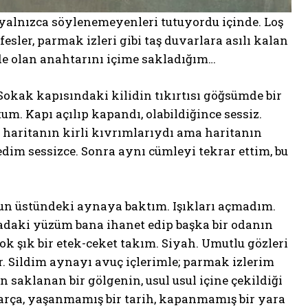
yalnızca söylenemeyenleri tutuyordu içinde. Loş
esler, parmak izleri gibi taş duvarlara asılı kalan
de olan anahtarını içime sakladığım…
kak kapısındaki kilidin tıkırtısı göğsümde bir
um. Kapı açılıp kapandı, olabildiğince sessiz.
r haritanın kirli kıvrımlarıydı ama haritanın
dim sessizce. Sonra aynı cümleyi tekrar ettim, bu
un üstündeki aynaya baktım. Işıkları açmadım.
nadaki yüzüm bana ihanet edip başka bir odanın
çok şık bir etek-ceket takım. Siyah. Umutlu gözleri
r. Sildim aynayı avuç içlerimle; parmak izlerim
n saklanan bir gölgenin, usul usul içine çekildiği
 parça, yaşanmamış bir tarih, kapanmamış bir yara