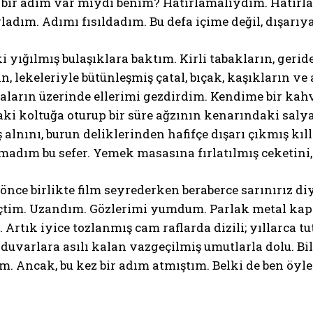
 bir adım var mıydı benim? Hatırlamalıydım. Hatır
rladım. Adımı fısıldadım. Bu defa içime değil, dışarıy
 yığılmış bulaşıklara baktım. Kirli tabakların, gerid
n, lekeleriyle bütünleşmiş çatal, bıçak, kaşıkların ve
aların üzerinde ellerimi gezdirdim. Kendime bir kah
ki koltuğa oturup bir süre ağzının kenarındaki salya
alnını, burun deliklerinden hafifçe dışarı çıkmış kıl
lmadım bu sefer. Yemek masasına fırlatılmış ceketini
 önce birlikte film seyrederken beraberce sarınırız d
çtim. Uzandım. Gözlerimi yumdum. Parlak metal kapı
. Artık iyice tozlanmış cam raflarda dizili; yıllarca t
 duvarlara asılı kalan vazgeçilmiş umutlarla dolu. 
m. Ancak, bu kez bir adım atmıştım. Belki de ben öyl