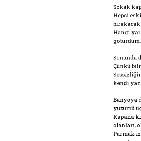
Sokak kap
Hepsi eski
bırakacakl
Hangi yar
götürdüm. 
Sonunda d
Çünkü bilm
Sessizliği
kendi yan
Banyoya dö
yüzümü üçe
Kapana kıs
olanları, 
Parmak iz