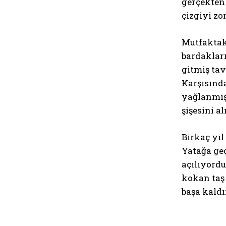
gerçekten
çizgiyi zo
Mutfaktaki
bardakları
gitmiş tav
Karşısında
yağlanmış 
şişesini a
Birkaç yıl
Yatağa ge
açılıyordu
kokan taş
başa kaldı