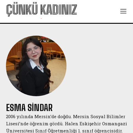
ÇÜNKÜ KADINIZ
ÇÜNKÜ KADINIZ KOLEKTIFI 2025 ÖYKÜ
ÇÜNKÜ KADINIZ KOLEKTIFI 2025 ÖYKÜ
YARIŞMASI
YARIŞMASI
-
ESMA SINDAR
2006 yılında Mersin’de doğdu. Mersin Sosyal Bilimler
Lisesi’nde öğrenim gördü. Halen Eskişehir Osmangazi
Üniversitesi Sınıf Öğretmenliği 1. sınıf öğrencisidir.