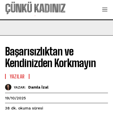
ÇÜNKÜ KADINIZ
-
Başarısızlıktan ve
Kendinizden Korkmayın
YAZILAR
Damla İzal
YAZAR:
19/10/2025
okuma süresi
38
dk.