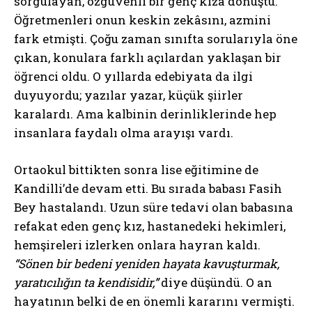
sorgulayan, özgüvenli bir genç kıza dönüştü.
Öğretmenleri onun keskin zekâsını, azmini
fark etmişti. Çoğu zaman sınıfta sorularıyla öne
çıkan, konulara farklı açılardan yaklaşan bir
öğrenci oldu. O yıllarda edebiyata da ilgi
duyuyordu; yazılar yazar, küçük şiirler
karalardı. Ama kalbinin derinliklerinde hep
insanlara faydalı olma arayışı vardı.
Ortaokul bittikten sonra lise eğitimine de
Kandilli’de devam etti. Bu sırada babası Fasih
Bey hastalandı. Uzun süre tedavi olan babasına
refakat eden genç kız, hastanedeki hekimleri,
hemşireleri izlerken onlara hayran kaldı.
“Sönen bir bedeni yeniden hayata kavuşturmak,
yaratıcılığın ta kendisidir,”
diye düşündü. O an
hayatının belki de en önemli kararını vermişti.