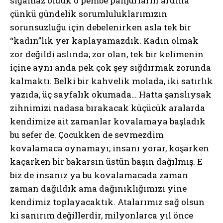
sığamaz olduk o pembe panjurların ardına
çünkü gündelik sorumluluklarımızın
sorunsuzluğu için debelenirken asla tek bir
“kadın”lık yer kaplayamazdık. Kadın olmak
zor değildi aslında; zor olan, tek bir kelimenin
içine aynı anda pek çok şey sığdırmak zorunda
kalmaktı. Belki bir kahvelik molada, iki satırlık
yazıda, üç sayfalık okumada… Hatta şanslıysak
zihnimizi nadasa bırakacak küçücük aralarda
kendimize ait zamanlar kovalamaya başladık
bu sefer de. Çocukken de sevmezdim
kovalamaca oynamayı; insanı yorar, koşarken
kaçarken bir bakarsın üstün başın dağılmış. E
biz de insanız ya bu kovalamacada zaman
zaman dağıldık ama dağınıklığımızı yine
kendimiz toplayacaktık. Atalarımız sağ olsun
ki sanırım değillerdir, milyonlarca yıl önce