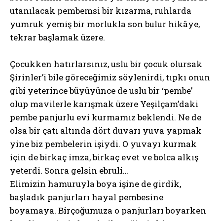
utanılacak pembemsi bir kızarma, ruhlarda
yumruk yemiş bir morlukla son bulur hikâye,
tekrar başlamak üzere.
Çocukken hatırlarsınız, uslu bir çocuk olursak
Şirinler’i bile göreceğimiz söylenirdi, tıpkı onun
gibi yeterince büyüyünce de uslu bir ‘pembe’
olup mavilerle karışmak üzere Yeşilçam’daki
pembe panjurlu evi kurmamız beklendi. Ne de
olsa bir çatı altında dört duvarı yuva yapmak
yine biz pembelerin işiydi. O yuvayı kurmak
için de birkaç imza, birkaç evet ve bolca alkış
yeterdi. Sonra gelsin ebruli…
Elimizin hamuruyla boya işine de girdik,
başladık panjurları hayal pembesine
boyamaya. Birçoğumuza o panjurları boyarken