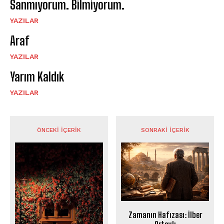
Sanmıyorum. Bilmiyorum.
YAZILAR
Araf
YAZILAR
Yarım Kaldık
YAZILAR
ÖNCEKI İÇERIK
SONRAKI İÇERIK
Zamanın Hafızası: İlber