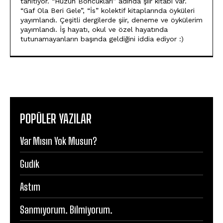
tanıtıyor. “Hüzün Boncukları” adında şiir kitabı var.
“Gaf Ola Beri Gele”, “İs” kolektif kitaplarında öyküleri
yayımlandı. Çeşitli dergilerde şiir, deneme ve öykülerim
yayımlandı. İş hayatı, okul ve özel hayatında
tutunamayanların başında geldiğini iddia ediyor :)
POPÜLER YAZILAR
Var Mısın Yok Musun?
Gudik
Astım
Sanmıyorum. Bilmiyorum.