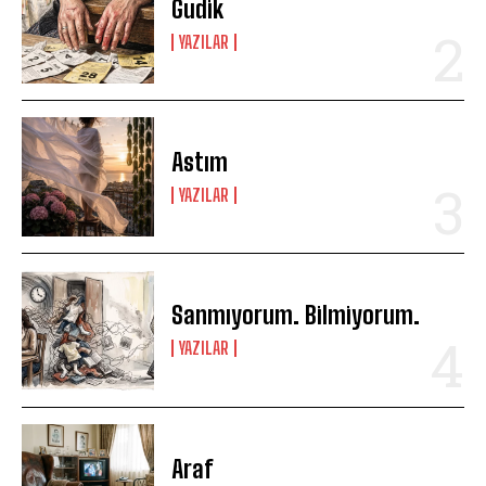
Gudik
YAZILAR
Astım
YAZILAR
Sanmıyorum. Bilmiyorum.
YAZILAR
Araf