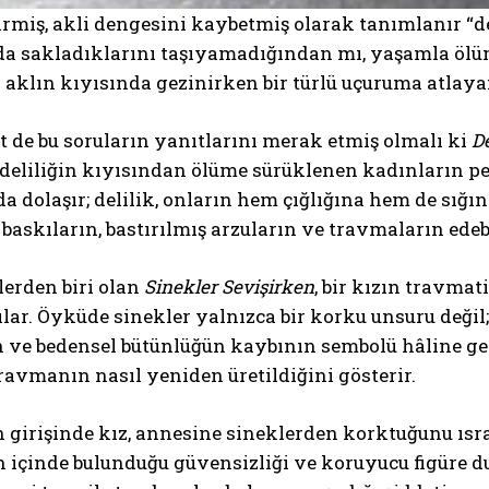
irmiş, akli dengesini kaybetmiş olarak tanımlanır “de
a sakladıklarını taşıyamadığından mı, yaşamla ölüm
 aklın kıyısında gezinirken bir türlü uçuruma atl
 de bu soruların yanıtlarını merak etmiş olmalı ki
De
eliliğin kıyısından ölüme sürüklenen kadınların peş
da dolaşır; delilik, onların hem çığlığına hem de sığın
baskıların, bastırılmış arzuların ve travmaların edeb
erden biri olan
Sinekler Sevişirken
, bir kızın travma
lar. Öyküde sinekler yalnızca bir korku unsuru değil
 ve bedensel bütünlüğün kaybının sembolü hâline gel
ravmanın nasıl yeniden üretildiğini gösterir.
girişinde kız, annesine sineklerden korktuğunu ısra
 içinde bulunduğu güvensizliği ve koruyucu figüre du