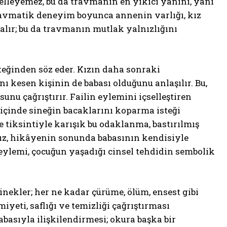
gelleyemez, bu da travmanın en yıkıcı yanını, yani
travmatik deneyim boyunca annenin varlığı, kız
kalır; bu da travmanın mutlak yalnızlığını
eğinden söz eder. Kızın daha sonraki
ı kesen kişinin de babası olduğunu anlaşılır. Bu,
unu çağrıştırır. Failin eylemini içselleştiren
 içinde sineğin bacaklarını koparma isteği
e tiksintiyle karışık bu odaklanma, bastırılmış
 kız, hikâyenin sonunda babasının kendisiyle
 eylemi, çocuğun yaşadığı cinsel tehdidin sembolik
nekler; her ne kadar çürüme, ölüm, ensest gibi
yeti, saflığı ve temizliği çağrıştırması
basıyla ilişkilendirmesi; okura başka bir