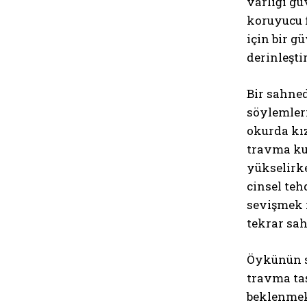
varlığı gü
koruyucu f
için bir g
derinleştir
Bir sahned
söylemleri
okurda kız
travma kur
yükselirke
cinsel teh
sevişmek i
tekrar sah
Öykünün so
travma taş
beklenmekt