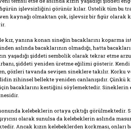
veni temsil etse de aslında kızın yaşadığı şiddeti en
igürün işlevsizliğini görünür kılar. Üstelik tüm bu 
üven kaynağı olmaktan çok, işlevsiz bir figür olarak 
ir.
e kız, yanına konan sineğin bacaklarını koparma ist
nden aslında bacaklarının olmadığı, hatta bacakların
ın yaşadığı şiddeti sembolik olarak tekrar etme arzus
banı, şiddeti yeniden üretme eğilimi gösterir. Kendi
n, gözleri tavanda sevişen sineklere takılır. Korku v
didin zihinsel bellekte yeniden canlanışıdır. Çünkü
çin bacaklarını kestiğini söylemektedir. Sineklerin
nesidir.
nunda kelebeklerin ortaya çıktığı görülmektedir. Si
ıyıcısı olarak sunulsa da kelebeklerin aslında masumi
edir. Ancak kızın kelebeklerden korkması, onları ba