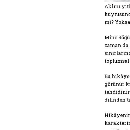
Aklını yit
kuytusund
mi? Yoksa
Mine Söğüt
zaman da d
sınırların
toplumsal 
Bu hikâyel
görünür kı
tehdidinin
dilinden t
Hikâyenin 
karakterin