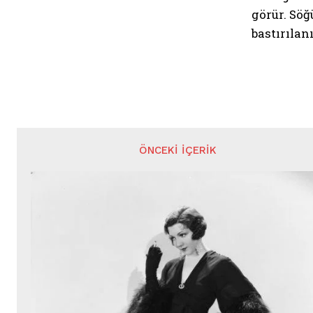
görür. Söğ
bastırılan
ÖNCEKI İÇERIK