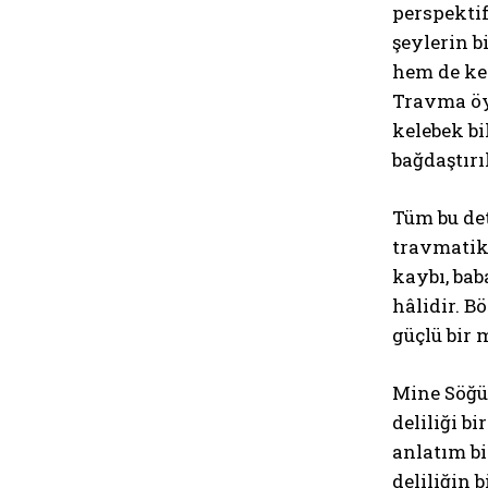
perspektif
şeylerin b
hem de ke
Travma öyl
kelebek b
bağdaştırı
Tüm bu det
travmatik
kaybı, bab
hâlidir. 
güçlü bir 
Mine Söğü
deliliği b
anlatım bi
deliliğin 