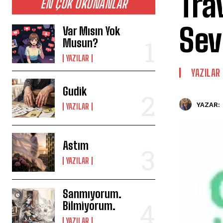
Tra
EN ÇOK OKUNANLAR
Sev
Var Mısın Yok
Musun?
YAZILAR
YAZILAR
Gudik
YAZAR:
YAZILAR
Astım
YAZILAR
Sanmıyorum.
Bilmiyorum.
YAZILAR