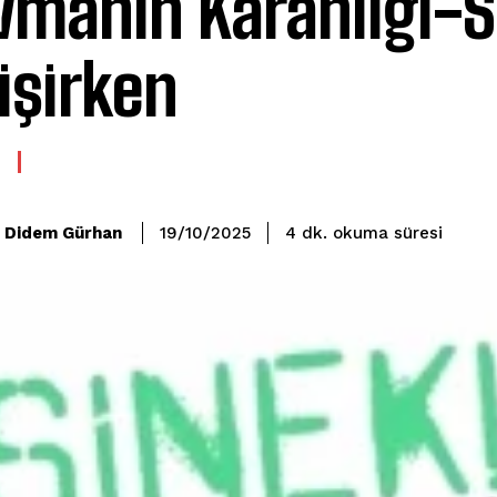
vmanın Karanlığı-S
işirken
okuma süresi
Didem Gürhan
4
dk.
19/10/2025