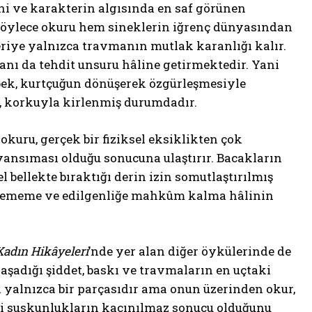
ini ve karakterin algısında en saf görünen
t, böylece okuru hem sineklerin iğrenç dünyasından
iye yalnızca travmanın mutlak karanlığı kalır.
lanı da tehdit unsuru hâline getirmektedir. Yani
ebek, kurtçuğun dönüşerek özgürleşmesiyle
a, korkuyla kirlenmiş durumdadır.
kuru, gerçek bir fiziksel eksiklikten çok
ansıması olduğu sonucuna ulaştırır. Bacakların
 bellekte bıraktığı derin izin somutlaştırılmış
 edememe ve edilgenliğe mahkûm kalma hâlinin
Kadın Hikâyeleri
’nde yer alan diğer öykülerinde de
yaşadığı şiddet, baskı ve travmaların en uçtaki
n yalnızca bir parçasıdır ama onun üzerinden okur,
 içi suskunlukların kaçınılmaz sonucu olduğunu