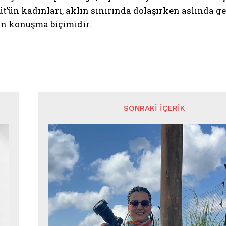
üt’ün kadınları, aklın sınırında dolaşırken aslında gerç
ın konuşma biçimidir.
SONRAKI İÇERIK