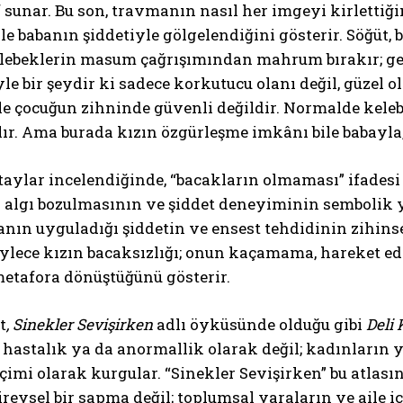
 sunar. Bu son, travmanın nasıl her imgeyi kirlettiğ
ile babanın şiddetiyle gölgelendiğini gösterir. Söğü
lebeklerin masum çağrışımından mahrum bırakır; ger
e bir şeydir ki sadece korkutucu olanı değil, güzel o
ile çocuğun zihninde güvenli değildir. Normalde kel
lır. Ama burada kızın özgürleşme imkânı bile babayl
aylar incelendiğinde, “bacakların olmaması” ifadesi o
 algı bozulmasının ve şiddet deneyiminin sembolik y
anın uyguladığı şiddetin ve ensest tehdidinin zihinsel
Böylece kızın bacaksızlığı; onun kaçamama, hareket
metafora dönüştüğünü gösterir.
t
, Sinekler Sevişirken
adlı öyküsünde olduğu gibi
Deli 
ir hastalık ya da anormallik olarak değil; kadınların 
çimi olarak kurgular. “Sinekler Sevişirken” bu atlası
bireysel bir sapma değil; toplumsal yaraların ve aile