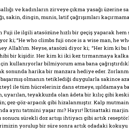
allığı ve kadınların zirveye çıkma yasağı üzerine sa
ı, sakin, dingin, munis, latif çağrışımları kaçırma
 Fuji ile ilgili atasözüne hızlı bir geçiş yaparak h
yor ki; “He who climbs fuji once is a wise man, he who
hey Allah’ım. Neyse, atasözü diyor ki; “Her kim ki bu 
ibi bir kişidir. Her kim ki iki kez tırmanmaya kalka
çin kullanıyorlar bilmiyorum ama bana çağrıştırdıkla
 sonunda harika bir manzara hediye eder. Zorlanmayl
başarmış olmanın tetiklediği duygularla sakince aza
teyl ile tüm hücreleriniz dans etmeye, ışıldamaya baş
 uyarılan, teyakkuzda olan âdeta bir kılıç gibi keskin
in; gez-göz-arpacık gibi hizalanmıştır. Kalp mutmain
da aynı tatmini yaşar mı? Hayır! İktisattaki marji
ı sonucu sürekli doz artışı ihtiyacı gibi artık resept
erimizin yorulup bir süre sonra artık odadaki kokuy