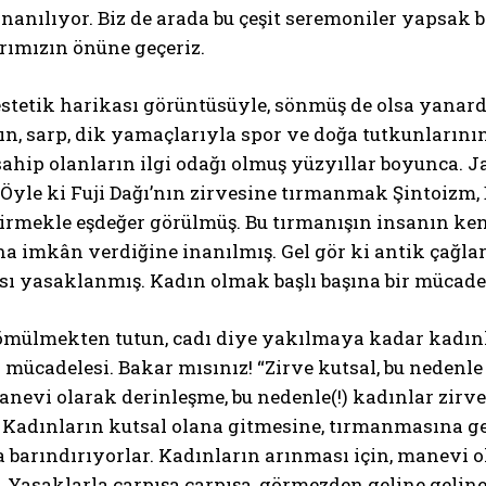
nanılıyor. Biz de arada bu çeşit seremoniler yapsak be
rımızın önüne geçeriz.
 estetik harikası görüntüsüyle, sönmüş de olsa yanar
ın, sarp, dik yamaçlarıyla spor ve doğa tutkunlarının
sahip olanların ilgi odağı olmuş yüzyıllar boyunca. 
 Öyle ki Fuji Dağı’nın zirvesine tırmanmak Şintoizm,
tirmekle eşdeğer görülmüş. Bu tırmanışın insanın k
 imkân verdiğine inanılmış. Gel gör ki antik çağlar
ı yasaklanmış. Kadın olmak başlı başına bir mücad
 gömülmekten tutun, cadı diye yakılmaya kadar kadı
 mücadelesi. Bakar mısınız! “Zirve kutsal, bu neden
nevi olarak derinleşme, bu nedenle(!) kadınlar zirv
 Kadınların kutsal olana gitmesine, tırmanmasına ge
 barındırıyorlar. Kadınların arınması için, manevi o
 Yasaklarla çarpışa çarpışa, görmezden geline geline