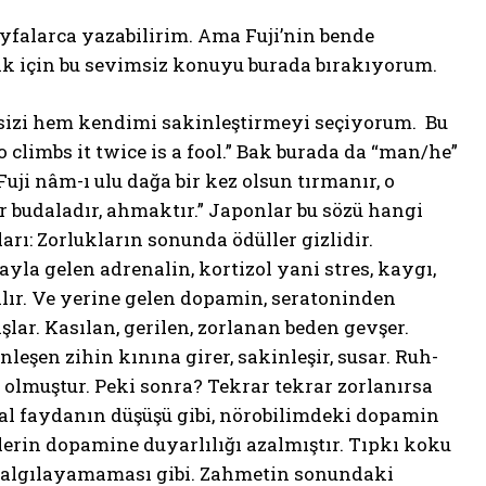
yfalarca yazabilirim. Ama Fuji’nin bende
mak için bu sevimsiz konuyu burada bırakıyorum.
em sizi hem kendimi sakinleştirmeyi seçiyorum. Bu
 climbs it twice is a fool.” Bak burada da “man/he”
Fuji nâm-ı ulu dağa bir kez olsun tırmanır, o
r budaladır, ahmaktır.” Japonlar bu sözü hangi
rı: Zorlukların sonunda ödüller gizlidir.
a gelen adrenalin, kortizol yani stres, kaygı,
lır. Ve yerine gelen dopamin, seratoninden
lar. Kasılan, gerilen, zorlanan beden gevşer.
leşen zihin kınına girer, sakinleşir, susar. Ruh-
 olmuştur. Peki sonra? Tekrar tekrar zorlanırsa
nal faydanın düşüşü gibi, nörobilimdeki dopamin
örlerin dopamine duyarlılığı azalmıştır. Tıpkı koku
u algılayamaması gibi. Zahmetin sonundaki