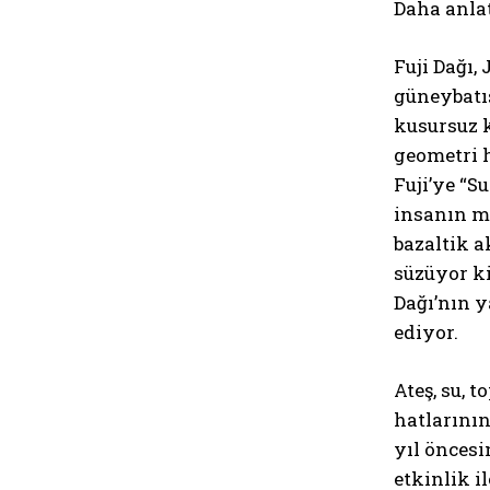
Daha anlata
Fuji Dağı,
güneybatı
kusursuz k
geometri h
Fuji’ye “S
insanın me
bazaltik ak
süzüyor ki
Dağı’nın y
ediyor.
Ateş, su, 
hatlarının
yıl öncesi
etkinlik i