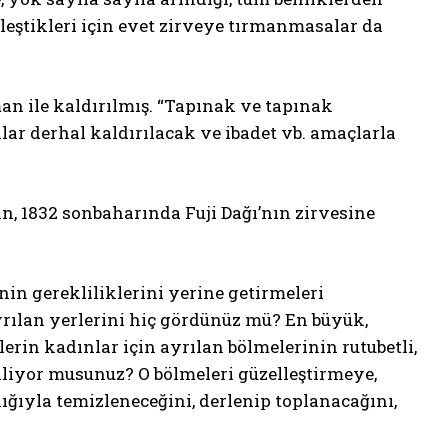
leştikleri için evet zirveye tırmanmasalar da
man ile kaldırılmış. “Tapınak ve tapınak
r derhal kaldırılacak ve ibadet vb. amaçlarla
, 1832 sonbaharında Fuji Dağı’nın zirvesine
in gerekliliklerini yerine getirmeleri
ayrılan yerlerini hiç gördünüz mü? En büyük,
erin kadınlar için ayrılan bölmelerinin rutubetli,
liyor musunuz? O bölmeleri güzelleştirmeye,
ğıyla temizleneceğini, derlenip toplanacağını,