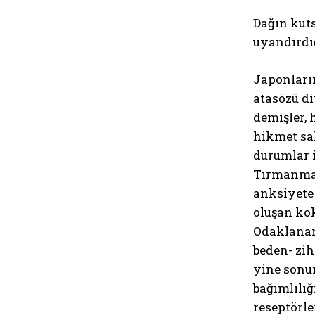
Dağın kuts
uyandırdığ
Japonların
atasözü di
demişler, 
hikmet sah
durumlar i
Tırmanmak
anksiyete 
oluşan kok
Odaklanan,
beden- zih
yine sonun
bağımlılığ
reseptörl