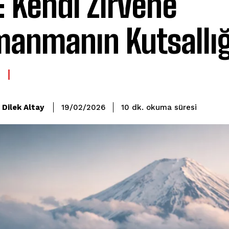
i: Kendi Zirvene
manmanın Kutsallığ
okuma süresi
Dilek Altay
10
dk.
19/02/2026