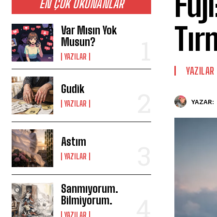
Fuj
EN ÇOK OKUNANLAR
Tır
Var Mısın Yok
Musun?
YAZILAR
YAZILAR
Gudik
YAZAR:
YAZILAR
Astım
YAZILAR
Sanmıyorum.
Bilmiyorum.
YAZILAR