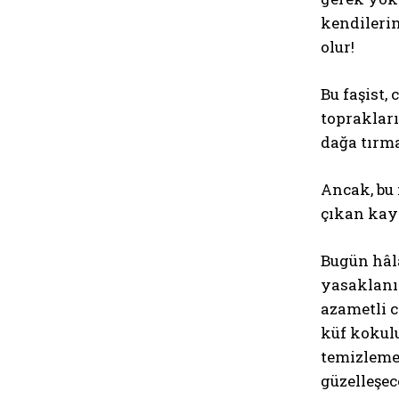
kendilerin
olur!
Bu faşist,
topraklar
dağa tırma
Ancak, bu
çıkan kayı
Bugün hâlâ
yasaklanıy
azametli c
küf kokulu
temizleme
güzelleşec