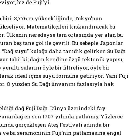
viyor, biz de Fuji’yi.
 biri. 3,776 m yüksekliğinde, Tokyo’nun
ükseliyor. Matematikçileri kıskandıracak bu
or. Ülkenin neredeyse tam ortasında yer alan bu
uran beş tane göl ile çevrili. Bu sebeple Japonlar
ı! “Dağ suyu” kulağa daha tanıdık gelirken Su Dağı
var tabii ki; dağın kendine özgü tektonik yapısı,
eraltı sularını öyle bir filtreliyor, öyle bir
arak ideal içme suyu formuna getiriyor. Yani Fuji
ıyor. O yüzden Su Dağı ünvanını fazlasıyla hak
seldiği dağ Fuji Dağı. Dünya üzerindeki fay
anardağ en son 1707 yılında patlamış. Yüzlerce
nunda gerçekleşen Ateş Festivali adında bir
na ve bu seramoninin Fuji’nin patlamasına engel