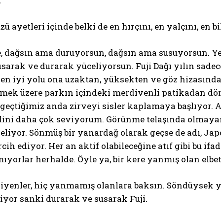
1
zü ayetleri içinde belki de en hırçını, en yalçını, en b
, dağsın ama duruyorsun, dağsın ama susuyorsun. Yet
usarak ve durarak yüceliyorsun. Fuji Dağı yılın sadec
en iyi yolu ona uzaktan, yüksekten ve göz hizası
zlemek üzere parkın içindeki merdivenli patikadan d
geçtiğimiz anda zirveyi sisler kaplamaya başlıyor. 
lini daha çok seviyorum. Görünme telaşında olmayan,
liyor. Sönmüş bir yanardağ olarak geçse de adı, Jap
cih ediyor. Her an aktif olabileceğine atıf gibi bu ifad
ıyorlar herhalde. Öyle ya, bir kere yanmış olan elbe
iyenler, hiç yanmamış olanlara baksın. Söndüysek y
diyor sanki durarak ve susarak Fuji.