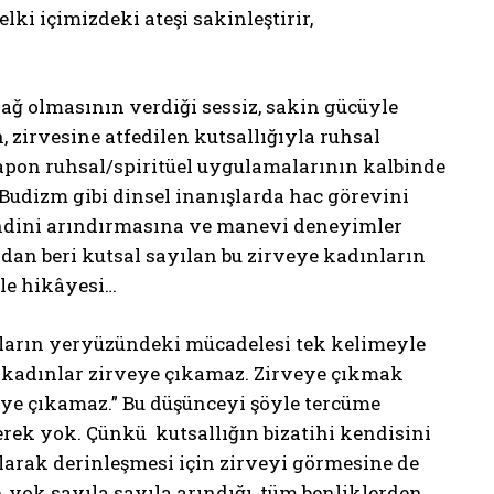
lki içimizdeki ateşi sakinleştirir,
dağ olmasının verdiği sessiz, sakin gücüyle
, zirvesine atfedilen kutsallığıyla ruhsal
Japon ruhsal/spiritüel uygulamalarının kalbinde
 Budizm gibi dinsel inanışlarda hac görevini
endini arındırmasına ve manevi deneyimler
dan beri kutsal sayılan bu zirveye kadınların
ele hikâyesi…
nların yeryüzündeki mücadelesi tek kelimeyle
le kadınlar zirveye çıkamaz. Zirveye çıkmak
eye çıkamaz.” Bu düşünceyi şöyle tercüme
rek yok. Çünkü kutsallığın bizatihi kendisini
larak derinleşmesi için zirveyi görmesine de
, yok sayıla sayıla arındığı, tüm benliklerden