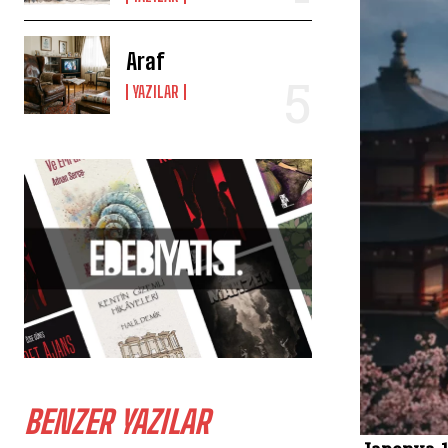
Araf
YAZILAR
BENZER YAZILAR