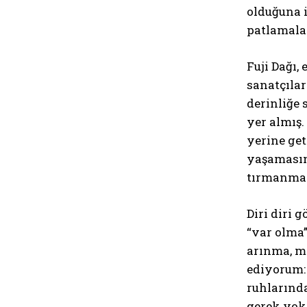
olduğuna i
patlamala
Fuji Dağı,
sanatçılar
derinliğe 
yer almış.
yerine ge
yaşamasına
tırmanmas
Diri diri
“var olma”
arınma, ma
ediyorum:
ruhlarında
gerek yok.