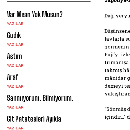
Japonya-
Var Mısın Yok Musun?
Dağ; yeryü
YAZILAR
Düşünsene
Gudik
lavlarla s
YAZILAR
görmenin 
Fuji’yi i
Astım
tırmanışa 
YAZILAR
takmış hâ
Araf
mânidar ge
demeyi ter
YAZILAR
yakıştıram
Sanmıyorum. Bilmiyorum.
YAZILAR
“Sönmüş d
içindir…” 
Git Patatesleri Ayıkla
YAZILAR