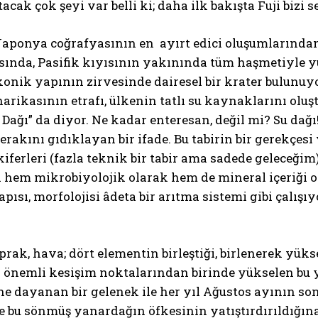
cak çok şeyi var belli ki; daha ilk bakışta Fuji bizi se
 Japonya coğrafyasının en ayırt edici oluşumlarından
sında, Pasifik kıyısının yakınında tüm haşmetiyle y
onik yapının zirvesinde dairesel bir krater bulunuy
arikasının etrafı, ülkenin tatlı su kaynaklarını oluşt
u Dağı” da diyor. Ne kadar enteresan, değil mi? Su dağ
rakını gıdıklayan bir ifade. Bu tabirin bir gerekçesi 
iferleri (fazla teknik bir tabir ama sadede geleceğim) y
 hem mikrobiyolojik olarak hem de mineral içeriği ol
apısı, morfolojisi âdeta bir arıtma sistemi gibi çalış
toprak, hava; dört elementin birleştiği, birlenerek yük
 önemli kesişim noktalarından birinde yükselen bu y
ne dayanan bir gelenek ile her yıl Ağustos ayının so
le bu sönmüş yanardağın öfkesinin yatıştırdırıldığı