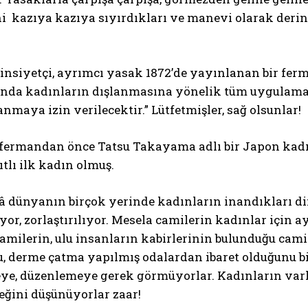
i kazıya kazıya sıyırdıkları ve manevi olarak derin
 cinsiyetçi, ayrımcı yasak 1872’de yayınlanan bir fer
ında kadınların dışlanmasına yönelik tüm uygulamala
nmaya izin verilecektir.” Lütfetmişler, sağ olsunlar!
 fermandan önce Tatsu Takayama adlı bir Japon kadın
tlı ilk kadın olmuş.
 dünyanın birçok yerinde kadınların inandıkları din
or, zorlaştırılıyor. Mesela camilerin kadınlar için 
amilerin, ulu insanların kabirlerinin bulunduğu camil
, derme çatma yapılmış odalardan ibaret olduğunu bi
ye, düzenlemeye gerek görmüyorlar. Kadınların varlı
eğini düşünüyorlar zaar!