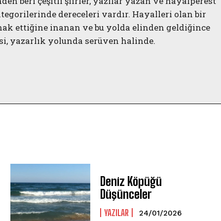
n beri çeşitli şiirler, yazılar yazan ve hayalperest
tegorilerinde dereceleri vardır. Hayalleri olan bir
ak ettiğine inanan ve bu yolda elinden geldiğince
i, yazarlık yolunda serüven halinde.
Deniz Köpüğü
Düşünceler
YAZILAR
24/01/2026