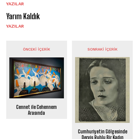
YAZILAR
Yarım Kaldık
YAZILAR
ÖNCEKI İÇERIK
SONRAKI İÇERIK
Cennet ile Cehennem
Arasında
Cumhuriyetin Gölgesinde
Derviş Ruhlu Bir Kadın